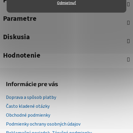
Popis
Odmietnuť
Parametre
Diskusia
Hodnotenie
Z
á
Informácie pre vás
p
ä
Doprava a spôsob platby
t
Často kladené otázky
i
Obchodné podmienky
e
Podmienky ochrany osobných údajov