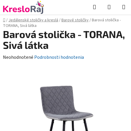
Prejsť
Hľadať
NÁKUP
na
KOŠÍK
obsah
Domov
/
Jedálenské stoličky a kreslá
/
Barové stoličky
/
Barová stolička -
TORANA, Sivá látka
Barová stolička - TORANA,
Sivá látka
Priemerné
Neohodnotené
Podrobnosti hodnotenia
hodnotenie
produktu
je
0,0
z
5
hviezdičiek.