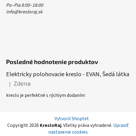
Po–Pia 8:00–18:00
info@kresloraj.sk
Posledné hodnotenie produktov
Elektricky polohovacie kreslo - EVAN, Šedá látka
Zdena
|
Hodnotenie produktu je 5 z 5 hviezdičiek.
kreslo je perfektné s rýchlym dodaním
Vytvoril Shoptet
Copyright 2026
KresloRaj
. Všetky práva vyhradené.
Upraviť
nastavenie cookies