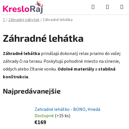
Prejsť
Hľadať
NÁKUP
na
KOŠÍK
obsah
Domov
/
Záhradný nábytok
/
Záhradné lehátka
Záhradné lehátka
Záhradné lehátka
prinášajú dokonalý relax priamo do vašej
záhrady či na terasu. Poskytujú pohodlné miesto na slnenie,
oddych alebo čítanie vonku.
Odolné materiály
a
stabilná
konštrukcia
.
Najpredávanejšie
Zahradné lehátko - BONO, Hnedá
Dostupné
(>15 ks)
€169