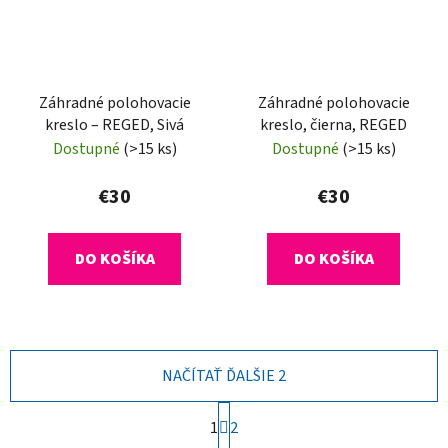
Záhradné polohovacie
Záhradné polohovacie
kreslo – REGED, Sivá
kreslo, čierna, REGED
Dostupné
(>15 ks)
Dostupné
(>15 ks)
€30
€30
DO KOŠÍKA
DO KOŠÍKA
NAČÍTAŤ ĎALŠIE 2
S
1
2
t