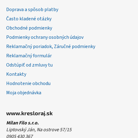
ä
Doprava a spôsob platby
t
Často kladené otázky
i
Obchodné podmienky
e
Podmienky ochrany osobných údajov
Reklamačný poriadok, Záručné podmienky
Reklamačný formulár
Odstúpiť od zmluvy tu
Kontakty
Hodnotenie obchodu
Moja objednávka
www.kresloraj.sk
Milan Filo s.r.o.
Liptovský Ján, Na ostrove 57/15
0905 430 367