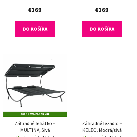
o
€169
€169
v
DO KOŠÍKA
DO KOŠÍKA
DOPRAVA ZADARMO
Záhradné lehátko –
Záhradné ležadlo –
MULTINA, Sivá
KELEO, Modrá/sivá