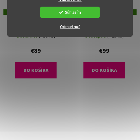
Súhlasím
DOPRAVA ZADARMO
DOPRAVA ZADARMO
Záhradné ležadlo –
Záhradné polohovacie
Odmietnuť
BONTO, Biela/dub
kreslo – VARDON
Dostupné
(>15 ks)
Dostupné
(>15 ks)
€89
€99
DO KOŠÍKA
DO KOŠÍKA