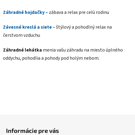
Záhradné hojdačky –
zábava a relax pre celú rodinu
Závesné kreslá a siete –
štýlový a pohodlný relax na
čerstvom vzduchu
Záhradné lehátka
menia vašu záhradu na miesto úplného
oddychu, pohodlia a pohody pod holým nebom.
Z
á
Informácie pre vás
p