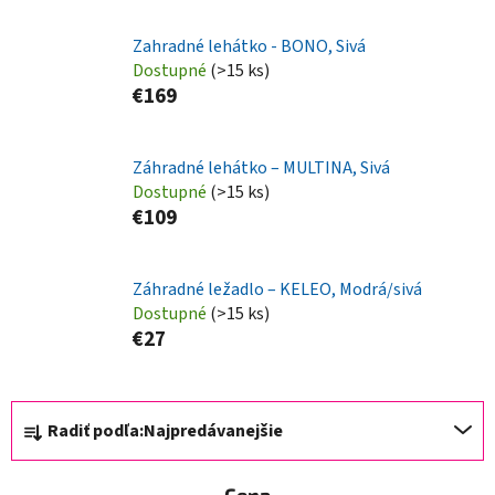
Zahradné lehátko - BONO, Sivá
Dostupné
(>15 ks)
€169
Záhradné lehátko – MULTINA, Sivá
Dostupné
(>15 ks)
€109
Záhradné ležadlo – KELEO, Modrá/sivá
Dostupné
(>15 ks)
€27
R
Radiť podľa:
Najpredávanejšie
a
d
Cena