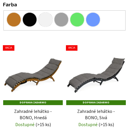
Farba
V
AKCIA
AKCIA
ý
p
i
s
p
r
o
DOPRAVA ZADARMO
DOPRAVA ZADARMO
d
Zahradné lehátko -
Zahradné lehátko -
u
BONO, Hnedá
BONO, Sivá
k
Dostupné
(>15 ks)
Dostupné
(>15 ks)
t