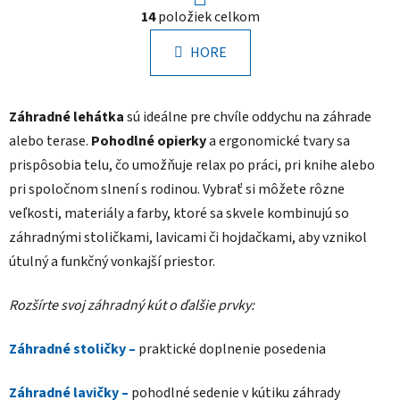
r
O
14
položiek celkom
á
v
n
l
k
HORE
á
o
d
v
a
a
Záhradné lehátka
sú ideálne pre chvíle oddychu na záhrade
n
c
i
i
alebo terase.
Pohodlné opierky
a ergonomické tvary sa
e
e
prispôsobia telu, čo umožňuje relax po práci, pri knihe alebo
p
pri spoločnom slnení s rodinou. Vybrať si môžete rôzne
r
veľkosti, materiály a farby, ktoré sa skvele kombinujú so
v
záhradnými stoličkami, lavicami či hojdačkami, aby vznikol
k
y
útulný a funkčný vonkajší priestor.
v
ý
Rozšírte svoj záhradný kút o ďalšie prvky:
p
i
Záhradné stoličky –
praktické doplnenie posedenia
s
u
Záhradné lavičky –
pohodlné sedenie v kútiku záhrady