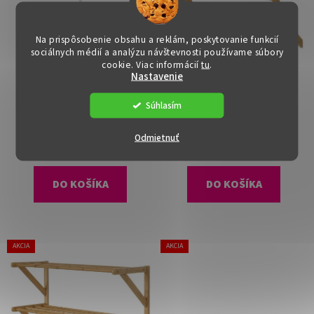
p
r
Na prispôsobenie obsahu a reklám, poskytovanie funkcií
o
sociálnych médií a analýzu návštevnosti používame súbory
d
cookie. Viac informácií
tu
.
Vešiak - ALAN, Biely
Vešiak - GORO, Prírodné
Nastavenie
u
k
Súhlasím
Dostupné
(>15 ks)
Dostupné
(>15 ks)
t
o
Odmietnuť
€30
€17
v
DO KOŠÍKA
DO KOŠÍKA
AKCIA
AKCIA