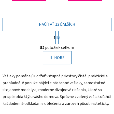
NAČÍTAŤ 12 ĎALŠÍCH
S
1
5
t
r
O
52
položiek celkom
á
v
n
l
k
HORE
á
o
d
v
a
a
Vešiaky pomáhajú udržať vstupné priestory čisté, praktické a
n
c
i
i
prehľadné. V ponuke nájdete nástenné vešiaky, samostatné
e
e
stojanové modely aj moderné dizajnové riešenia, ktoré sa
p
prispôsobia štýlu vášho domova. Správne zvolený vešiak uľahčí
r
každodenné odkladanie oblečenia a zároveň pôsobí esteticky.
v
k