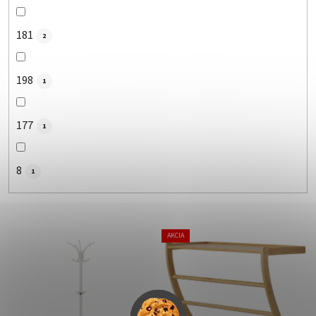
181
2
198
1
177
1
8
1
V
AKCIA
ý
p
i
s