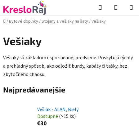
Prejsť
Hľadať
NÁKUP
na
KOŠÍK
obsah
Domov
/
Bytové doplnky
/
Stojany a vešiaky na šaty
/
Vešiaky
Vešiaky
Vešiaky sú základom usporiadanej predsiene. Poskytujú rýchly
a prehľadný spôsob, ako odložiť bundy, kabáty či tašky, bez
zbytočného chaosu.
Najpredávanejšie
Vešiak - ALAN, Biely
Dostupné
(>15 ks)
€30