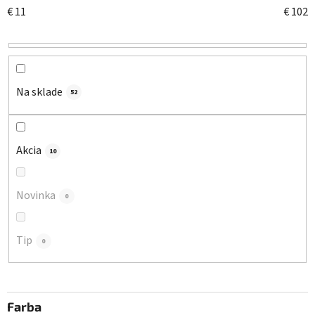
n
€
11
€
102
i
e
p
r
o
Na sklade
52
d
u
k
Akcia
10
t
o
Novinka
0
v
Tip
0
Farba