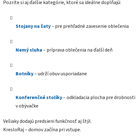
Pozrite si aj ďalšie kategórie, ktoré sa ideálne dopĺňajú:
y
v
ý
p
Stojany na šaty
– pre prehľadné zavesenie oblečenia
i
s
u
Nemý sluha
– príprava oblečenia na ďalší deň
Botníky
– udrží obuv usporiadane
Konferenčné stolíky
– odkladacia plocha pre drobnosti
v obývačke
Vešiaky dodajú predsieni funkčnosť aj štýl.
KresloRaj – domov začína pri vstupe.