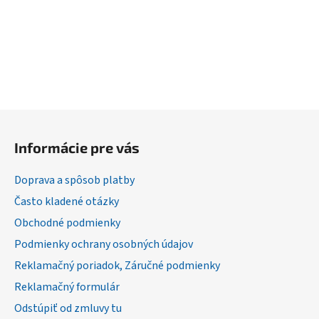
Z
á
Informácie pre vás
p
ä
Doprava a spôsob platby
t
Často kladené otázky
i
Obchodné podmienky
e
Podmienky ochrany osobných údajov
Reklamačný poriadok, Záručné podmienky
Reklamačný formulár
Odstúpiť od zmluvy tu