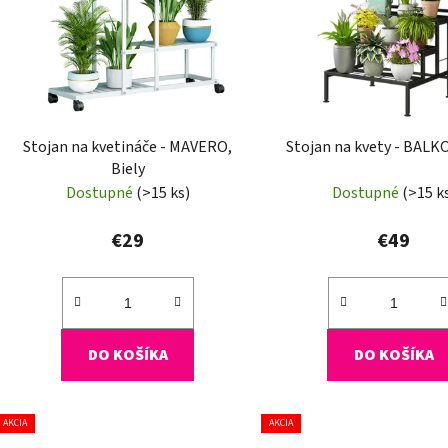
r
o
d
u
k
t
Stojan na kvetináče - MAVERO,
Stojan na kvety - BALKO
Biely
o
Dostupné
(>15 ks)
Dostupné
(>15 k
v
€29
€49
DO KOŠÍKA
DO KOŠÍKA
AKCIA
AKCIA