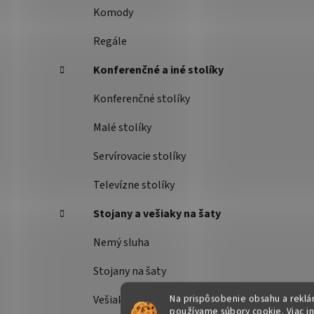
Komody
Regále
Konferenčné a iné stolíky
Konferenčné stolíky
Malé stolíky
Servírovacie stolíky
Televízne stolíky
Stojany a vešiaky na šaty
Nemý sluha
Stojany na šaty
Na prispôsobenie obsahu a reklám
Vešiaky
používame súbory cookie. Viac i