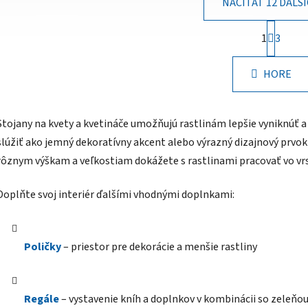
NAČÍTAŤ 12 ĎALŠ
S
1
3
t
O
r
v
á
HORE
l
n
á
k
o
d
v
a
Stojany na kvety a kvetináče umožňujú rastlinám lepšie vyniknúť 
a
c
slúžiť ako jemný dekoratívny akcent alebo výrazný dizajnový prvok 
n
i
i
rôznym výškam a veľkostiam dokážete s rastlinami pracovať vo vrs
e
e
p
Doplňte svoj interiér ďalšími vhodnými doplnkami:
r
v
k
y
Poličky
– priestor pre dekorácie a menšie rastliny
v
ý
p
Regále
– vystavenie kníh a doplnkov v kombinácii so zeleňo
i