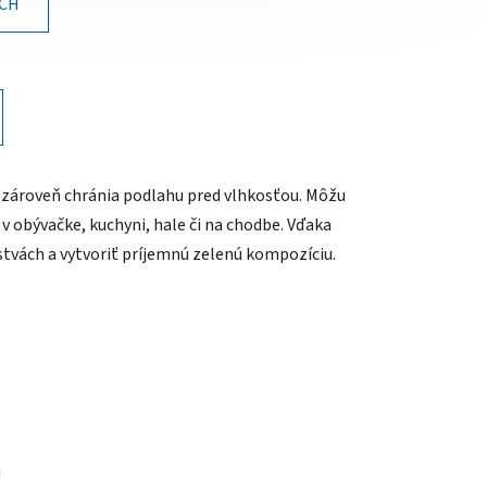
ÍCH
a zároveň chránia podlahu pred vlhkosťou. Môžu
v obývačke, kuchyni, hale či na chodbe. Vďaka
tvách a vytvoriť príjemnú zelenú kompozíciu.
u