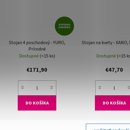
DOPRAVA
ZADARMO
Stojan 4 poschodový - YURO,
Stojan na kvety - XANO,
Prírodné
Dostupné
(>15 ks)
Dostupné
(>15 k
€171,90
€47,70
DO KOŠÍKA
DO KOŠÍKA