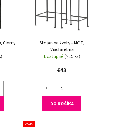
o
d
u
k
t
o
, Čierny
Stojan na kvety - MOE,
Viacfarebná
v
s)
Dostupné
(>15 ks)
€43
DO KOŠÍKA
AKCIA