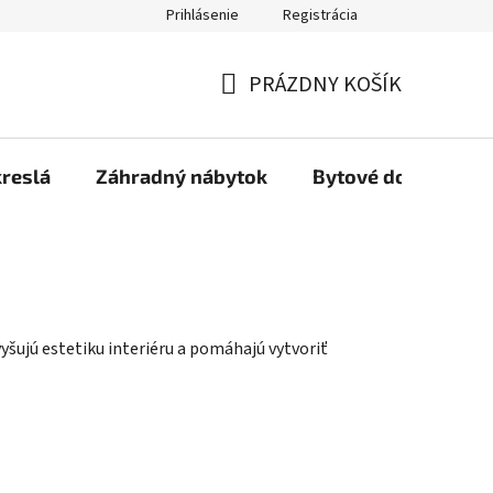
Prihlásenie
Registrácia
Reklamačný poriadok, Záručné podmienky
Reklamačný formulár
PRÁZDNY KOŠÍK
NÁKUPNÝ
KOŠÍK
kreslá
Záhradný nábytok
Bytové doplnky
vyšujú estetiku interiéru a pomáhajú vytvoriť