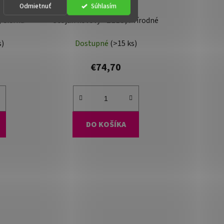
Odmietnuť
Súhlasím
, Čierna
Stojan kovový - ZELO, Prírodné
s)
Dostupné
(>15 ks)
€74,70
DO KOŠÍKA