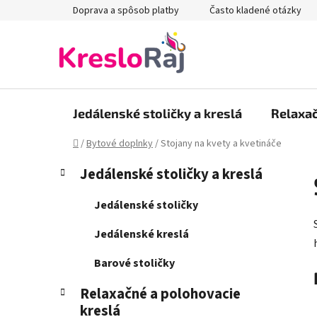
Prejsť
Doprava a spôsob platby
Často kladené otázky
na
obsah
Jedálenské stoličky a kreslá
Relaxač
Domov
/
Bytové doplnky
/
Stojany na kvety a kvetináče
B
K
Preskočiť
Jedálenské stoličky a kreslá
a
kategórie
o
t
č
Jedálenské stoličky
e
n
g
Jedálenské kreslá
ý
ó
p
r
Barové stoličky
i
a
e
Relaxačné a polohovacie
n
kreslá
e