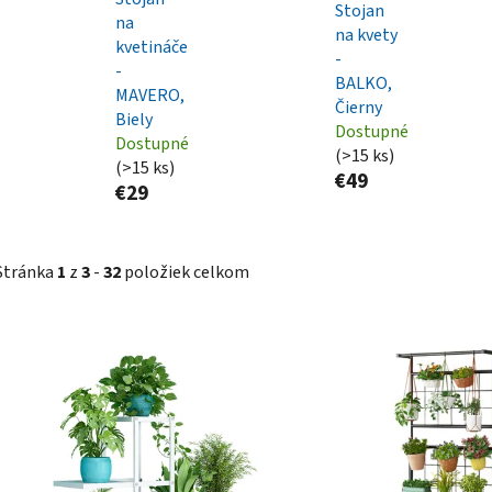
Stojan
na
na kvety
kvetináče
-
-
BALKO,
MAVERO,
Čierny
Biely
Dostupné
Dostupné
(>15 ks)
(>15 ks)
€49
€29
Stránka
1
z
3
-
32
položiek celkom
V
ý
p
i
s
p