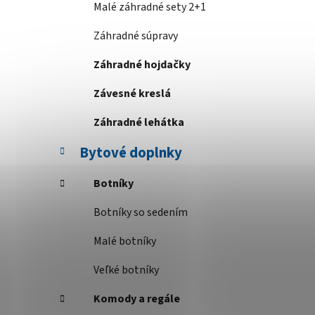
Malé záhradné sety 2+1
Záhradné súpravy
Záhradné hojdačky
Závesné kreslá
Záhradné lehátka
Bytové doplnky
Botníky
Botníky so sedením
Malé botníky
Veľké botníky
Komody a regále