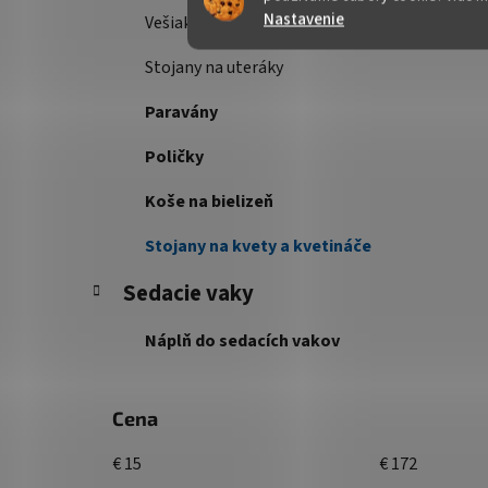
Nastavenie
Vešiakové steny
Stojany na uteráky
Paravány
Poličky
Koše na bielizeň
Stojany na kvety a kvetináče
Sedacie vaky
Náplň do sedacích vakov
Cena
€
15
€
172