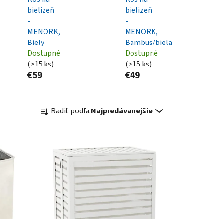
bielizeň
bielizeň
-
-
MENORK,
MENORK,
Biely
Bambus/biela
Dostupné
Dostupné
(>15 ks)
(>15 ks)
€59
€49
R
Radiť podľa:
Najpredávanejšie
a
d
e
n
i
e
p
r
o