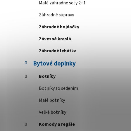
Malé záhradné sety 2+1
Záhradné súpravy
Záhradné hojdačky
Závesné kreslá
Záhradné lehátka
Bytové doplnky
Botníky
Botníky so sedením
Malé botníky
Veľké botníky
Komody a regále