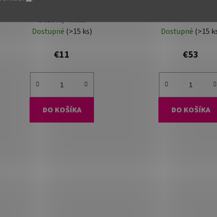
Kôš na bielizeň - LAUNDRY 2,
Kôš na bielizeň - KERI
Béžová/hnedá
Dostupné
(>15 ks)
Dostupné
(>15 k
€11
€53
DO KOŠÍKA
DO KOŠÍKA