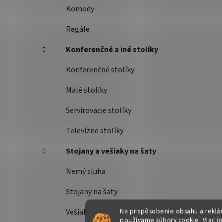
Komody
Regále
Konferenčné a iné stolíky
Konferenčné stolíky
Malé stolíky
Servírovacie stolíky
Televízne stolíky
Stojany a vešiaky na šaty
Nemý sluha
Stojany na šaty
Na prispôsobenie obsahu a reklám
Vešiaky
používame súbory cookie. Viac i