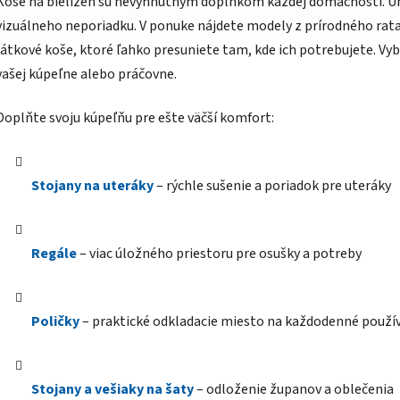
Koše na bielizeň sú nevyhnutným doplnkom každej domácnosti. Um
l
vizuálneho neporiadku. V ponuke nájdete modely z prírodného rata
á
d
látkové koše, ktoré ľahko presuniete tam, kde ich potrebujete. Vybe
a
vašej kúpeľne alebo práčovne.
c
i
Doplňte svoju kúpeľňu pre ešte väčší komfort:
e
p
r
v
Stojany na uteráky
– rýchle sušenie a poriadok pre uteráky
k
y
v
Regále
– viac úložného priestoru pre osušky a potreby
ý
p
i
Poličky
– praktické odkladacie miesto na každodenné použí
s
u
Stojany a vešiaky na šaty
– odloženie županov a oblečenia