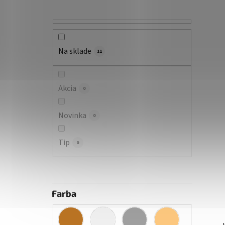
Na sklade
11
Akcia
0
Novinka
0
Tip
0
Farba