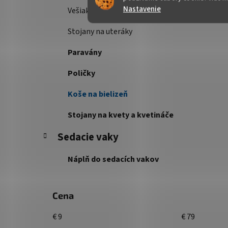
Nastavenie
Vešiakové steny
Stojany na uteráky
Paravány
Poličky
Koše na bielizeň
Stojany na kvety a kvetináče
Sedacie vaky
Náplň do sedacích vakov
Cena
€
9
€
79