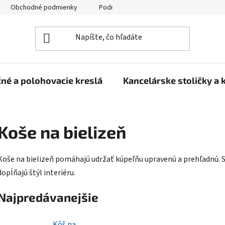
Obchodné podmienky
Podmienky ochrany osobných údajov
né a polohovacie kreslá
Kancelárske stoličky a 
Koše na bielizeň
Koše na bielizeň pomáhajú udržať kúpeľňu upravenú a prehľadnú. 
dopĺňajú štýl interiéru.
Najpredávanejšie
Kôš na