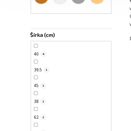
Šírka (cm)
40
4
39.5
1
45
1
38
1
62
1