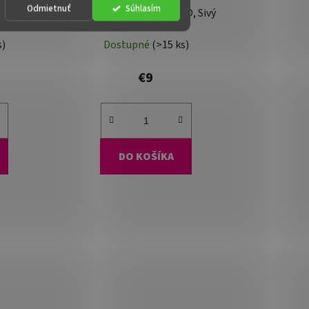
Odmietnuť
Súhlasím
, Bambus
Kôš na bielizeň - DARILO, Sivý
s)
Dostupné
(>15 ks)
€9
DO KOŠÍKA