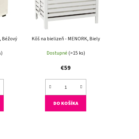
d
u
k
t
o
, Béžový
Kôš na bielizeň - MENORK, Biely
v
s)
Dostupné
(>15 ks)
€59
DO KOŠÍKA