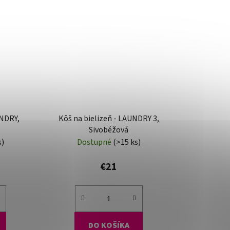
UNDRY,
Kôš na bielizeň - LAUNDRY 3,
Sivobéžová
s)
Dostupné
(>15 ks)
€21
DO KOŠÍKA