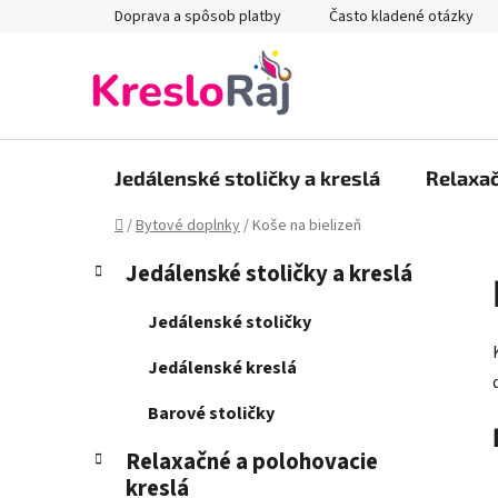
Prejsť
Doprava a spôsob platby
Často kladené otázky
na
obsah
Jedálenské stoličky a kreslá
Relaxač
Domov
/
Bytové doplnky
/
Koše na bielizeň
B
K
Preskočiť
Jedálenské stoličky a kreslá
a
kategórie
o
t
č
Jedálenské stoličky
e
n
g
Jedálenské kreslá
ý
ó
p
r
Barové stoličky
i
a
e
Relaxačné a polohovacie
n
kreslá
e