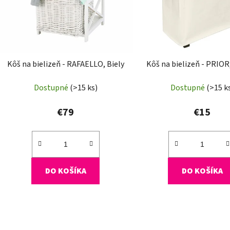
o
d
u
k
t
Kôš na bielizeň - RAFAELLO, Biely
Kôš na bielizeň - PRIOR
o
Dostupné
(>15 ks)
Dostupné
(>15 k
v
€79
€15
DO KOŠÍKA
DO KOŠÍKA