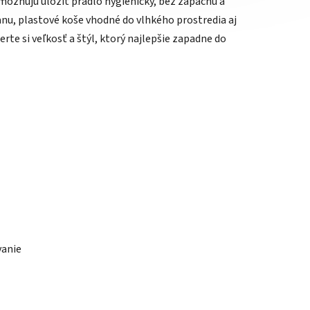
ožňujú uložiť prádlo hygienicky, bez zápachu a
nu, plastové koše vhodné do vlhkého prostredia aj
rte si veľkosť a štýl, ktorý najlepšie zapadne do
vanie