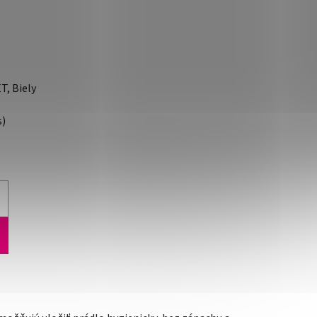
T, Biely
s)