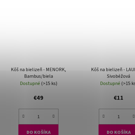
Kôš na bielizeň - MENORK,
Kôš na bielizeň - LA
Bambus/biela
Sivobéžová
Dostupné
(>15 ks)
Dostupné
(>15 k
€49
€11
DO KOŠÍKA
DO KOŠÍKA