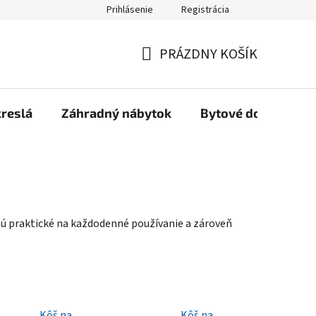
Prihlásenie
Registrácia
Reklamačný poriadok, Záručné podmienky
Reklamačný formulár
PRÁZDNY KOŠÍK
NÁKUPNÝ
KOŠÍK
kreslá
Záhradný nábytok
Bytové doplnky
Sú praktické na každodenné používanie a zároveň
Kôš na
Kôš na