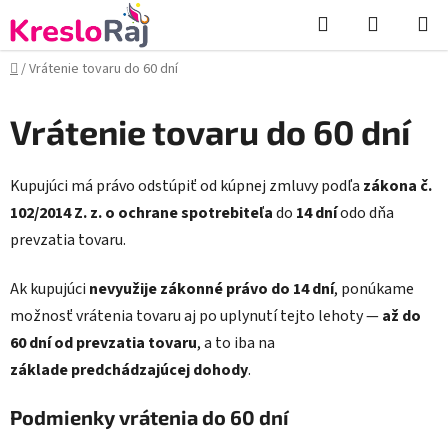
Prejsť
Hľadať
NÁKUP
na
KOŠÍK
obsah
Domov
/
Vrátenie tovaru do 60 dní
Vrátenie tovaru do 60 dní
Kupujúci má právo odstúpiť od kúpnej zmluvy podľa
zákona č.
102/2014 Z. z. o ochrane spotrebiteľa
do
14 dní
odo dňa
prevzatia tovaru.
Ak kupujúci
nevyužije zákonné právo do 14 dní
, ponúkame
možnosť vrátenia tovaru aj po uplynutí tejto lehoty —
až do
60 dní od prevzatia tovaru
, a to iba na
základe predchádzajúcej dohody
.
Podmienky vrátenia do 60 dní