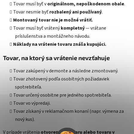
Tovar musí byť v
originálnom, nepoškodenom obale
.
Tovar nesmie byť
rozbalený ani používaný
.
Montovaný tovar nie je možné vrátiť.
Tovar musí byť vrátený
kompletný
— vrátane
príslušenstva a montážneho návodu.
Náklady na vrátenie tovaru znáša kupujúci.
Tovar, na ktorý sa vrátenie nevzťahuje
Tovar zakúpený v demonte a následne zmontovaný.
Tovar zhotovený podľa osobitných požiadaviek
spotrebiteľa.
Tovar určený osobitne pre jedného spotrebiteľa.
Tovar vo výpredaji.
Tovar získaný v reklamačnom konaní (napr. výmena za
nový kus).
V prípade vrátenia
otvoreného tovaru alebo tovaru v