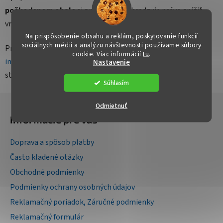
poškodenom obale
si predávajúci vyhradzuje právo znížiť
vrátenú sumu až o
30 %
z ceny daného tovaru.
Na prispôsobenie obsahu a reklám, poskytovanie funkcií
sociálnych médií a analýzu návštevnosti používame súbory
Pre dohodu o
vrátení tovaru nás kontaktujte
na:
cookie. Viac informácií
tu
.
info@kresloraj.sk
alebo formou kontaktného formulára na
Nastavenie
stránke.
Súhlasím
Z
Odmietnuť
á
Informácie pre vás
p
ä
Doprava a spôsob platby
t
Často kladené otázky
i
Obchodné podmienky
e
Podmienky ochrany osobných údajov
Reklamačný poriadok, Záručné podmienky
Reklamačný formulár