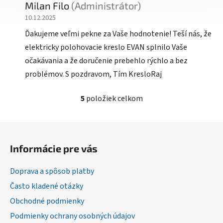
Milan Filo
(Administrátor)
10.12.2025
Ďakujeme veľmi pekne za Vaše hodnotenie! Teší nás, že
elektricky polohovacie kreslo EVAN splnilo Vaše
očakávania a že doručenie prebehlo rýchlo a bez
problémov. S pozdravom, Tím KresloRaj
5
položiek celkom
O
v
l
Z
á
á
d
Informácie pre vás
p
a
ä
c
Doprava a spôsob platby
t
i
Často kladené otázky
i
e
Obchodné podmienky
p
e
r
Podmienky ochrany osobných údajov