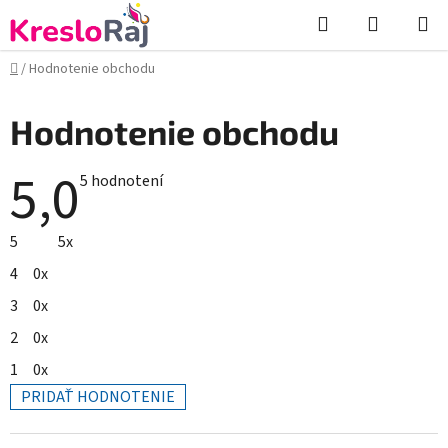
Prejsť
Hľadať
NÁKUP
na
KOŠÍK
obsah
Domov
/
Hodnotenie obchodu
Hodnotenie obchodu
5,0
Priemerné
5 hodnotení
hodnotenie
obchodu
je
5
5x
5,0
z
4
0x
5
hviezdičiek.
3
0x
2
0x
1
0x
PRIDAŤ HODNOTENIE
V