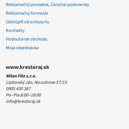
v
Reklamačný poriadok, Záručné podmienky
k
y
Reklamačný formulár
v
Odstúpiť od zmluvy tu
ý
Kontakty
p
i
Hodnotenie obchodu
s
Moja objednávka
u
www.kresloraj.sk
Milan Filo s.r.o.
Liptovský Ján, Na ostrove 57/15
0905 430 367
Po–Pia 8:00–18:00
info@kresloraj.sk