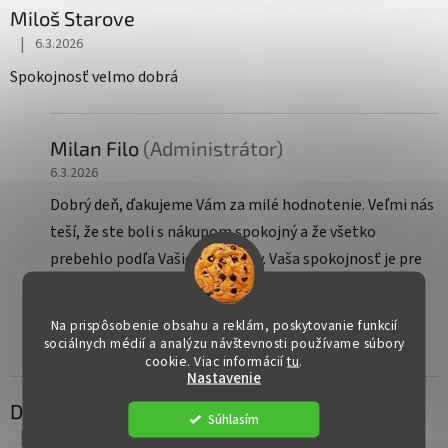
Miloš Starove
|
6.3.2026
Hodnotenie obchodu je 5 z 5 hviezdičiek.
Spokojnosť velmo dobrá
Milan Filo
(Administrátor)
6.3.2026
Dobrý deň, ďakujeme Vám za milé hodnotenie. Veľmi nás
teší, že ste boli s nákupom spokojný a že všetko
prebehlo podľa Vašich predstáv. Vaša spokojnosť je pre
nás tou najväčšou odmenou. Budeme radi, ak sa na nás
obrátite aj pri ďalšom zariaďovaní Vášho domova. S
Na prispôsobenie obsahu a reklám, poskytovanie funkcií
pozdravom, Tím KresloRaj
sociálnych médií a analýzu návštevnosti používame súbory
cookie. Viac informácií
tu
.
Nastavenie
Dana Ksseibi
Súhlasím
|
9.12.2025
Hodnotenie obchodu je 5 z 5 hviezdičiek.