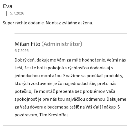
ý
Eva
p
|
5.7.2026
i
Hodnotenie obchodu je 5 z 5 hviezdičiek.
s
Super rýchle dodanie. Montaz zvládne aj žena.
h
o
Milan Filo
(Administrátor)
d
6.7.2026
n
o
Dobrý deň, ďakujeme Vám za milé hodnotenie. Veľmi nás
t
teší, že ste boli spokojná s rýchlosťou dodania aj s
e
jednoduchou montážou. Snažíme sa ponúkať produkty,
n
ktorých zostavenie je čo najjednoduchšie, preto nás
í
potešilo, že montáž prebehla bez problémov. Vaša
spokojnosť je pre nás tou najväčšou odmenou. Ďakujeme
za Vašu dôveru a budeme sa tešiť na Váš ďalší nákup. S
pozdravom, Tím KresloRaj