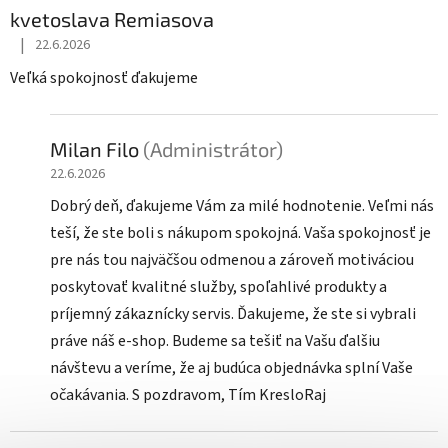
kvetoslava Remiasova
|
22.6.2026
Hodnotenie obchodu je 5 z 5 hviezdičiek.
Veľká spokojnosť ďakujeme
Milan Filo
(Administrátor)
22.6.2026
Dobrý deň, ďakujeme Vám za milé hodnotenie. Veľmi nás
teší, že ste boli s nákupom spokojná. Vaša spokojnosť je
pre nás tou najväčšou odmenou a zároveň motiváciou
poskytovať kvalitné služby, spoľahlivé produkty a
príjemný zákaznícky servis. Ďakujeme, že ste si vybrali
práve náš e-shop. Budeme sa tešiť na Vašu ďalšiu
návštevu a veríme, že aj budúca objednávka splní Vaše
očakávania. S pozdravom, Tím KresloRaj