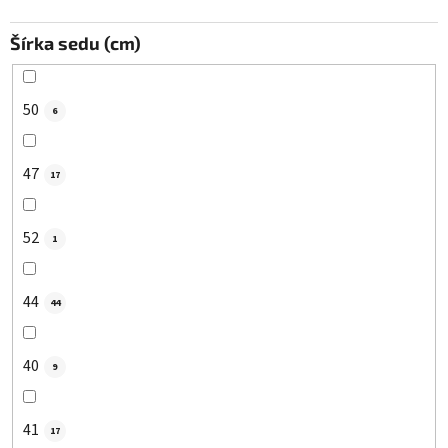
Šírka sedu (cm)
50
6
47
17
52
1
44
44
40
9
41
17