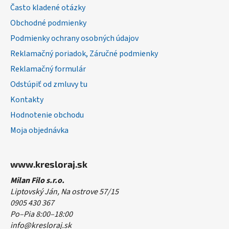
t
Často kladené otázky
i
Obchodné podmienky
e
Podmienky ochrany osobných údajov
Reklamačný poriadok, Záručné podmienky
Reklamačný formulár
Odstúpiť od zmluvy tu
Kontakty
Hodnotenie obchodu
Moja objednávka
www.kresloraj.sk
Milan Filo s.r.o.
Liptovský Ján, Na ostrove 57/15
0905 430 367
Po–Pia 8:00–18:00
info@kresloraj.sk