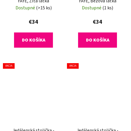
FAYE, Žltá látka
FAYE, Béžová látka
Dostupné
(>15 ks)
Dostupné
(1 ks)
€34
€34
DO KOŠÍKA
DO KOŠÍKA
AKCIA
AKCIA
Jedálenská stolička -
Jedálenská stolička -