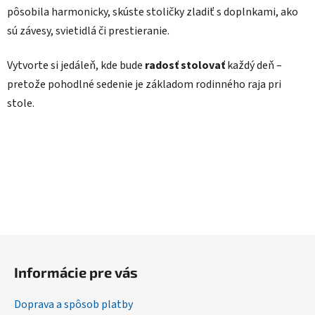
pôsobila harmonicky, skúste stoličky zladiť s doplnkami, ako
sú závesy, svietidlá či prestieranie.
Vytvorte si jedáleň, kde bude
radosť stolovať
každý deň –
pretože pohodlné sedenie je základom rodinného raja pri
stole.
Z
á
Informácie pre vás
p
ä
Doprava a spôsob platby