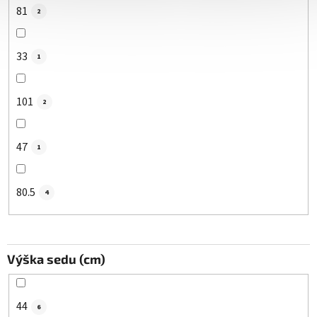
81
2
33
1
101
2
47
1
80.5
4
Výška sedu (cm)
44
6