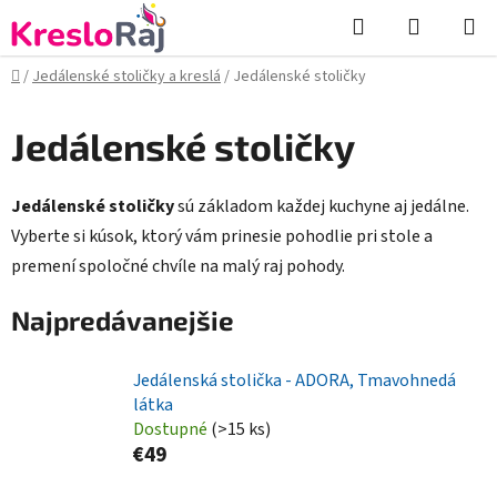
Prejsť
Hľadať
NÁKUP
na
KOŠÍK
obsah
Domov
/
Jedálenské stoličky a kreslá
/
Jedálenské stoličky
Jedálenské stoličky
Jedálenské stoličky
sú základom každej kuchyne aj jedálne.
Vyberte si kúsok, ktorý vám prinesie pohodlie pri stole a
premení spoločné chvíle na malý raj pohody.
Najpredávanejšie
Jedálenská stolička - ADORA, Tmavohnedá
látka
Dostupné
(>15 ks)
€49