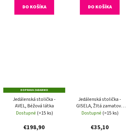
DO KOŠÍKA
DO KOŠÍKA
DOPRAVA ZADARMO
Jedálenská stolička -
Jedálenská stolička -
AVEL, Béžová látka
GISELA, Žltá zamatová
látka
Dostupné
(>15 ks)
Dostupné
(>15 ks)
€198,90
€35,10