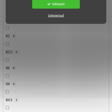
89
Súhlasím
14
Odmietnuť
91
9
82
9
82.5
3
86
8
94
9
84.5
1