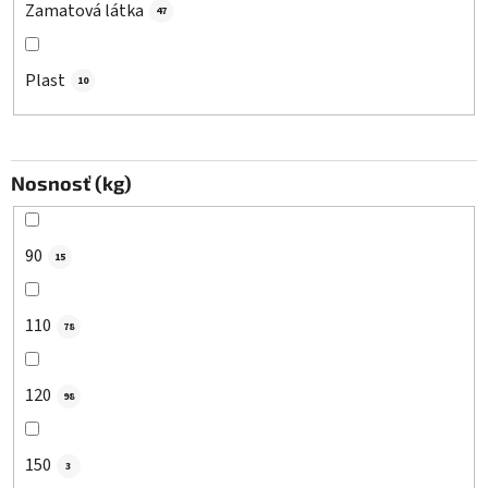
Zamatová látka
47
Plast
10
Nosnosť (kg)
90
15
110
78
120
98
150
3