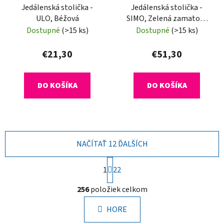
Jedálenská stolička -
Jedálenská stolička -
ULO, Béžová
SIMO, Zelená zamatová
látka
Dostupné
(>15 ks)
Dostupné
(>15 ks)
€21,30
€51,30
DO KOŠÍKA
DO KOŠÍKA
NAČÍTAŤ 12 ĎALŠÍCH
S
1
22
t
r
O
256
položiek celkom
á
v
n
l
k
HORE
á
o