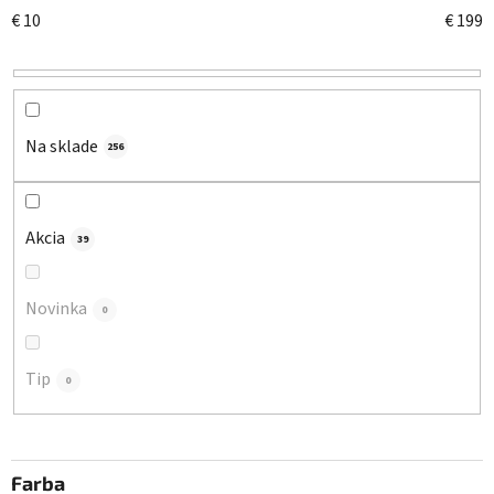
n
€
10
€
199
i
e
p
r
o
Na sklade
256
d
u
k
Akcia
39
t
o
Novinka
0
v
Tip
0
Farba