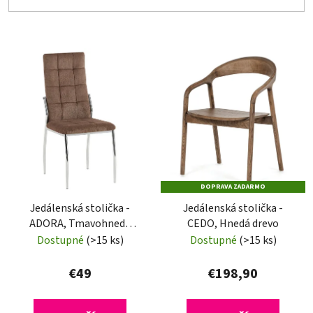
V
ý
p
i
s
p
r
o
DOPRAVA ZADARMO
d
Jedálenská stolička -
Jedálenská stolička -
u
ADORA, Tmavohnedá
CEDO, Hnedá drevo
k
látka
Dostupné
(>15 ks)
Dostupné
(>15 ks)
t
o
€49
€198,90
v