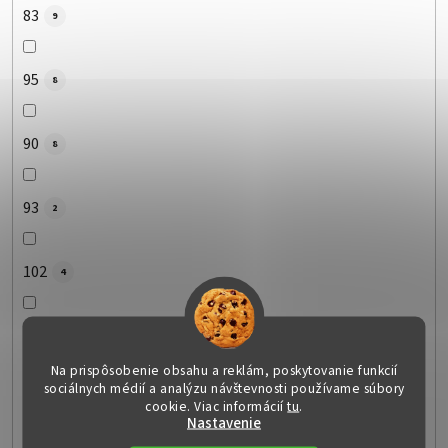
83
9
95
8
90
8
93
2
102
4
80
6
Na prispôsobenie obsahu a reklám, poskytovanie funkcií
sociálnych médií a analýzu návštevnosti používame súbory
79
3
cookie. Viac informácií
tu
.
Nastavenie