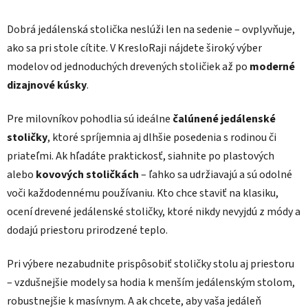
d
v
a
a
Dobrá jedálenská stolička neslúži len na sedenie – ovplyvňuje,
n
c
i
i
ako sa pri stole cítite. V KresloRaji nájdete široký výber
e
e
modelov od jednoduchých drevených stoličiek až po
moderné
p
dizajnové kúsky
.
r
v
Pre milovníkov pohodlia sú ideálne
čalúnené jedálenské
k
stoličky
, ktoré spríjemnia aj dlhšie posedenia s rodinou či
y
v
priateľmi. Ak hľadáte praktickosť, siahnite po plastových
ý
alebo
kovových stoličkách
– ľahko sa udržiavajú a sú odolné
p
voči každodennému používaniu. Kto chce staviť na klasiku,
i
ocení drevené jedálenské stoličky, ktoré nikdy nevyjdú z módy a
s
u
dodajú priestoru prirodzené teplo.
Pri výbere nezabudnite prispôsobiť stoličky stolu aj priestoru
– vzdušnejšie modely sa hodia k menším jedálenským stolom,
robustnejšie k masívnym. A ak chcete, aby vaša jedáleň