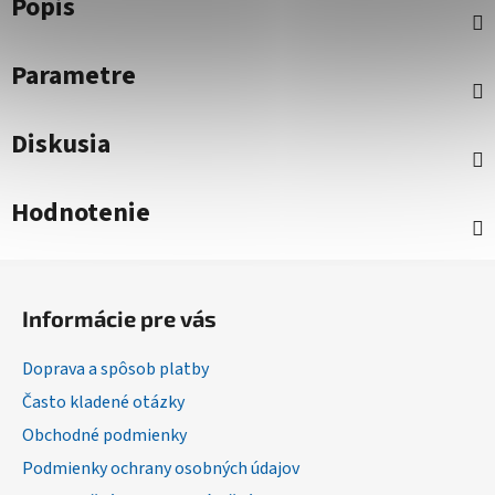
Popis
Parametre
Diskusia
Hodnotenie
Z
á
Informácie pre vás
p
ä
Doprava a spôsob platby
t
Často kladené otázky
i
Obchodné podmienky
e
Podmienky ochrany osobných údajov