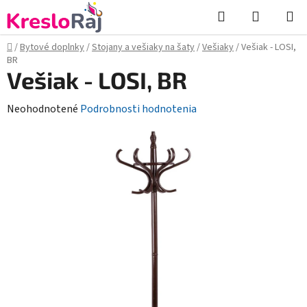
Prejsť
Hľadať
NÁKUP
na
KOŠÍK
obsah
Domov
/
Bytové doplnky
/
Stojany a vešiaky na šaty
/
Vešiaky
/
Vešiak - LOSI,
BR
Vešiak - LOSI, BR
Priemerné
Neohodnotené
Podrobnosti hodnotenia
hodnotenie
produktu
je
0,0
z
5
hviezdičiek.