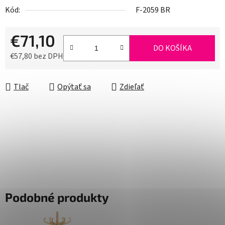
Kód:
F-2059 BR
€71,10
DO KOŠÍKA
€57,80 bez DPH
Jednotková cena:
Tlač
Opýtať sa
Zdieľať
Podobné produkty