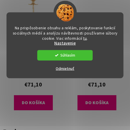
Na prispôsobenie obsahu a reklám, poskytovanie funkcií
sociálnych médií a analýzu návštevnosti používame súbory
cookie. Viac informácií
tu
.
Nastavenie
Súhlasím
Vešiak - LOSI, NAT
Vešiak - LOSI, Biely
Odmietnuť
Dostupné
(1 ks)
Dostupné
(>15 ks)
€71,10
€71,10
DO KOŠÍKA
DO KOŠÍKA