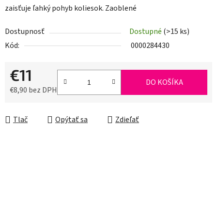
zaisťuje ľahký pohyb koliesok. Zaoblené
Dostupnosť
Dostupné
(>15 ks)
Kód:
0000284430
€11
DO KOŠÍKA
€8,90 bez DPH
Jednotková cena:
Tlač
Opýtať sa
Zdieľať