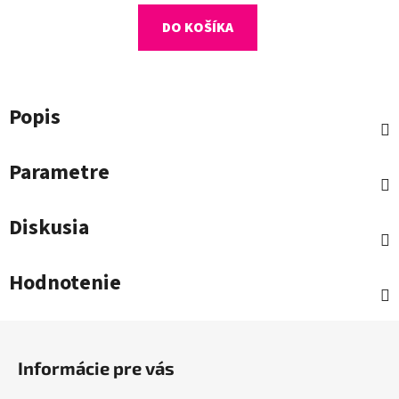
DO KOŠÍKA
Popis
Parametre
Diskusia
Hodnotenie
Z
á
Informácie pre vás
p