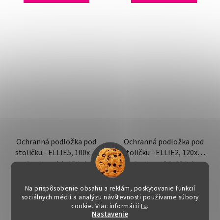
Ochranná podložka pod
Ochranná podložka pod
stoličku - ELLIE5, 100x50
stoličku - ELLIE2, 120x90
cm, 0,8 mm
cm, 0,5 mm
Dostupné
(>15 ks)
Dostupné
(>15 ks)
€10
€10
Na prispôsobenie obsahu a reklám, poskytovanie funkcií
sociálnych médií a analýzu návštevnosti používame súbory
cookie. Viac informácií
tu
.
Nastavenie
DO KOŠÍKA
DO KOŠÍKA