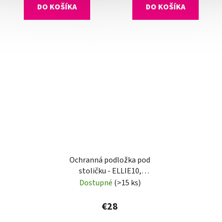
DO KOŠÍKA
DO KOŠÍKA
Ochranná podložka pod
stoličku - ELLIE10,
120x90 cm, 1,8 mm
Dostupné
(>15 ks)
€28