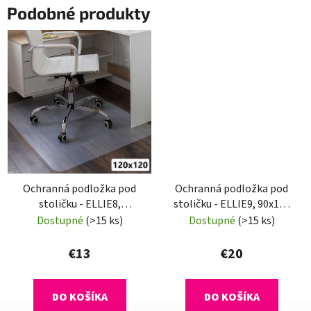
Podobné produkty
Ochranná podložka pod
Ochranná podložka pod
stoličku - ELLIE8,
stoličku - ELLIE9, 90x120
120x120 cm, 0,8 mm
cm, 1,8 mm
Dostupné
(>15 ks)
Dostupné
(>15 ks)
€13
€20
DO KOŠÍKA
DO KOŠÍKA