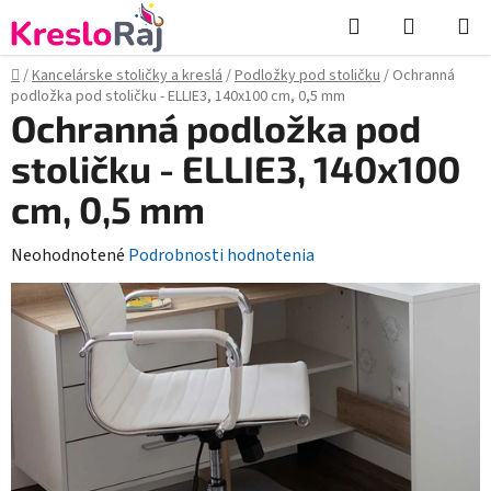
Prejsť
Hľadať
NÁKUP
na
KOŠÍK
obsah
Domov
/
Kancelárske stoličky a kreslá
/
Podložky pod stoličku
/
Ochranná
podložka pod stoličku - ELLIE3, 140x100 cm, 0,5 mm
Ochranná podložka pod
stoličku - ELLIE3, 140x100
cm, 0,5 mm
Priemerné
Neohodnotené
Podrobnosti hodnotenia
hodnotenie
produktu
je
0,0
z
5
hviezdičiek.