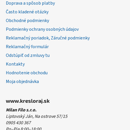
ä
Doprava a spôsob platby
t
Často kladené otázky
i
Obchodné podmienky
e
Podmienky ochrany osobných údajov
Reklamačný poriadok, Záručné podmienky
Reklamačný formulár
Odstúpiť od zmluvy tu
Kontakty
Hodnotenie obchodu
Moja objednávka
www.kresloraj.sk
Milan Filo s.r.o.
Liptovský Ján, Na ostrove 57/15
0905 430 367
Po–Pia 8:00–18:00