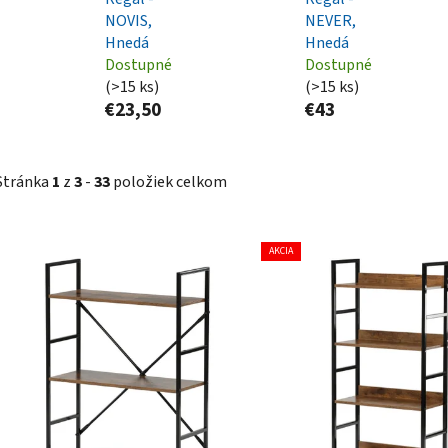
NOVIS,
NEVER,
Hnedá
Hnedá
Dostupné
Dostupné
(>15 ks)
(>15 ks)
€23,50
€43
Stránka
1
z
3
-
33
položiek celkom
V
AKCIA
ý
p
i
s
p
r
o