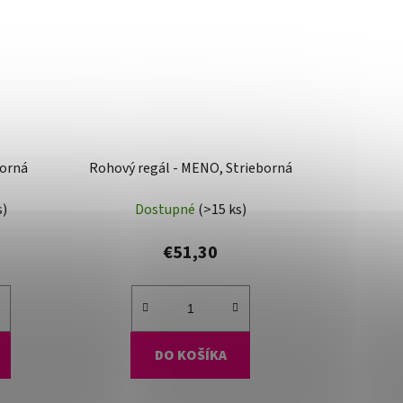
borná
Rohový regál - MENO, Strieborná
s)
Dostupné
(>15 ks)
€51,30
DO KOŠÍKA