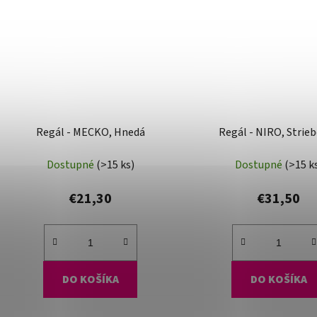
Regál - MECKO, Hnedá
Regál - NIRO, Strie
Dostupné
(>15 ks)
Dostupné
(>15 k
€21,30
€31,50
DO KOŠÍKA
DO KOŠÍKA