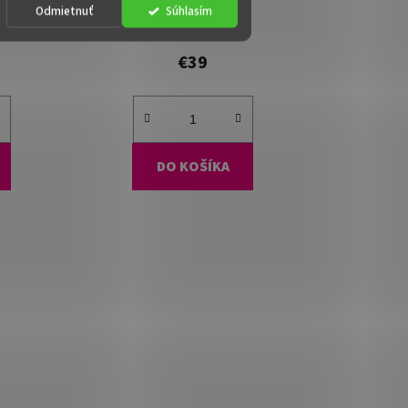
Odmietnuť
Súhlasím
)
Dostupné
(>15 ks)
€39
DO KOŠÍKA