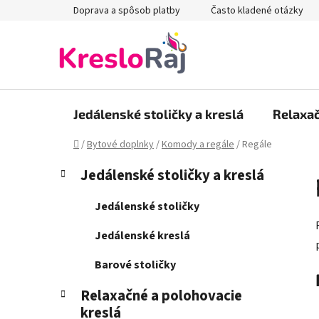
Prejsť
Doprava a spôsob platby
Často kladené otázky
na
obsah
Jedálenské stoličky a kreslá
Relaxač
Domov
/
Bytové doplnky
/
Komody a regále
/
Regále
B
K
Preskočiť
Jedálenské stoličky a kreslá
a
kategórie
o
t
č
Jedálenské stoličky
e
n
g
Jedálenské kreslá
ý
ó
p
r
Barové stoličky
i
a
e
Relaxačné a polohovacie
n
kreslá
e