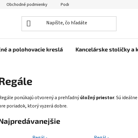
Obchodné podmienky
Podmienky ochrany osobných údajov
né a polohovacie kreslá
Kancelárske stoličky a 
Regále
Regále ponúkajú otvorený a prehľadný
úložný priestor
. Sú ideáln
pre poriadok, ktorý vyzerá dobre.
Najpredávanejšie
Regál -
Regál -