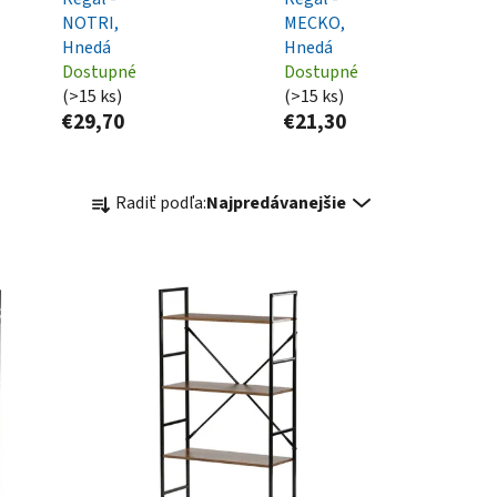
NOTRI,
MECKO,
Hnedá
Hnedá
Dostupné
Dostupné
(>15 ks)
(>15 ks)
€29,70
€21,30
R
Radiť podľa:
Najpredávanejšie
a
d
e
n
i
e
p
r
o
d