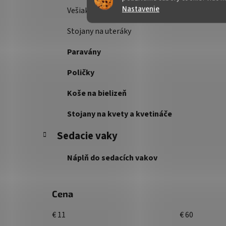
Nastavenie
Vešiakové steny
Stojany na uteráky
Paravány
Poličky
Koše na bielizeň
Stojany na kvety a kvetináče
Sedacie vaky
Náplň do sedacích vakov
Cena
€
11
€
60