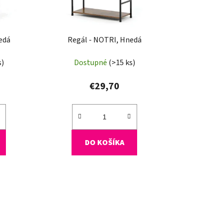
u
k
t
o
edá
Regál - NOTRI, Hnedá
v
s)
Dostupné
(>15 ks)
€29,70
DO KOŠÍKA