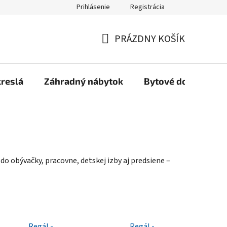
Prihlásenie
Registrácia
Reklamačný poriadok, Záručné podmienky
Reklamačný formulár
PRÁZDNY KOŠÍK
NÁKUPNÝ
KOŠÍK
kreslá
Záhradný nábytok
Bytové doplnky
e do obývačky, pracovne, detskej izby aj predsiene –
Regál -
Regál -