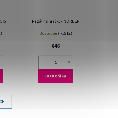
BOIS
Regál na hračky - NORDEN
s)
Dostupné
(>15 ks)
€46
DO KOŠÍKA
ÍCH