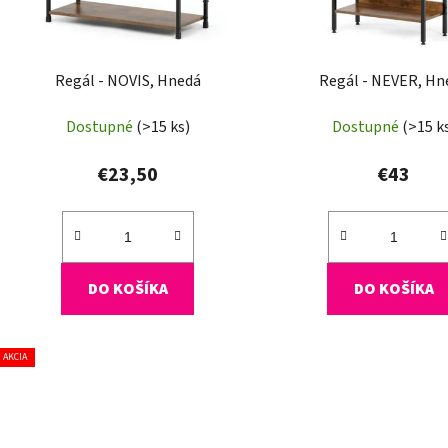
d
u
k
t
Regál - NOVIS, Hnedá
Regál - NEVER, Hn
o
Dostupné
(>15 ks)
Dostupné
(>15 k
v
€23,50
€43
DO KOŠÍKA
DO KOŠÍKA
AKCIA