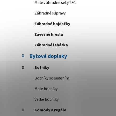
Malé záhradné sety 2+1
Záhradné súpravy
Záhradné hojdačky
Závesné kreslá
Záhradné lehátka
Bytové doplnky
Botníky
Botníky so sedením
Malé botníky
Veľké botníky
Komody a regále