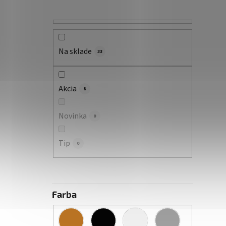
Na sklade
33
Akcia
8
Novinka
0
Tip
0
Farba