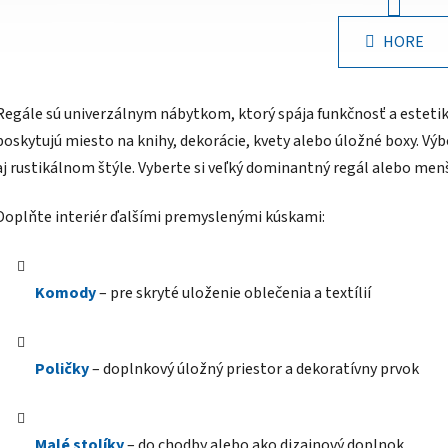
r
v
á
HORE
l
n
á
k
o
d
v
a
Regále sú univerzálnym nábytkom, ktorý spája funkčnosť a estet
a
c
poskytujú miesto na knihy, dekorácie, kvety alebo úložné boxy. V
n
i
i
aj rustikálnom štýle. Vyberte si veľký dominantný regál alebo menší
e
e
p
Doplňte interiér ďalšími premyslenými kúskami:
r
v
k
y
Komody
– pre skryté uloženie oblečenia a textílií
v
ý
p
Poličky
– doplnkový úložný priestor a dekoratívny prvok
i
s
u
Malé stolíky
– do chodby alebo ako dizajnový doplnok