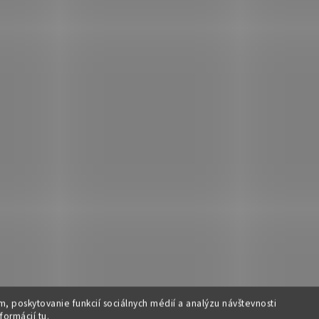
Rohový regál - MENO, Čierna
Regál na hračky - L
, poskytovanie funkcií sociálnych médií a analýzu návštevnosti
Viacfarebná
nformácií
tu
.