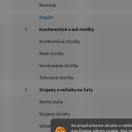
Komody
Regále
Konferenčné a iné stolíky
Konferenčné stolíky
Malé stolíky
Servírovacie stolíky
Televízne stolíky
Stojany a vešiaky na šaty
Nemý sluha
Stojany na šaty
Na prispôsobenie obsahu a reklám
Vešiaky
používame súbory cookie. Viac i