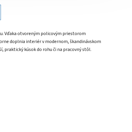
iku. Vďaka otvoreným policovým priestorom
ýborne doplnia interiér v modernom, škandinávskom
, praktický kúsok do rohu či na pracovný stôl.