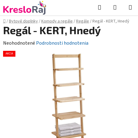
Prejsť
Hľadať
NÁKUP
na
KOŠÍK
obsah
Domov
/
Bytové doplnky
/
Komody a regále
/
Regále
/
Regál - KERT, Hnedý
Regál - KERT, Hnedý
Priemerné
Neohodnotené
Podrobnosti hodnotenia
hodnotenie
AKCIA
produktu
je
0,0
z
5
hviezdičiek.