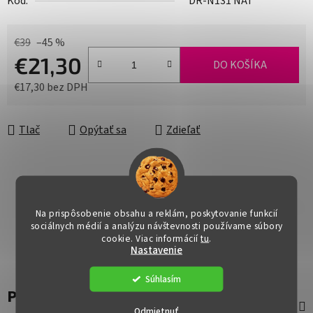
Kód:
DR-N131 NAT
€39
–45 %
€21,30
DO KOŠÍKA
€17,30 bez DPH
Jednotková cena:
Tlač
Opýtať sa
Zdieľať
Na prispôsobenie obsahu a reklám, poskytovanie funkcií
sociálnych médií a analýzu návštevnosti používame súbory
cookie. Viac informácií
tu
.
Nastavenie
Súhlasím
Popis
Odmietnuť