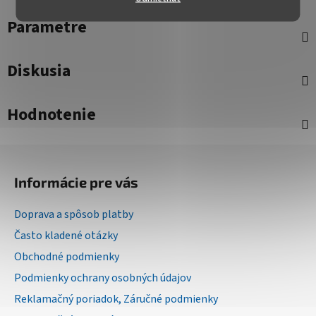
Parametre
Diskusia
Hodnotenie
Z
á
Informácie pre vás
p
ä
Doprava a spôsob platby
t
Často kladené otázky
i
Obchodné podmienky
e
Podmienky ochrany osobných údajov
Reklamačný poriadok, Záručné podmienky