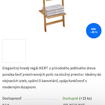
€39
–45 %
Elegantný hnedý regál KERT z prírodného jedľového dreva
ponúka šesť priestranných políc na úložný priestor. Ideálny do
obývacích izieb, spální či kancelárií, spája funkčnosť s
moderným dizajnom.
Dostupnosť
Dostupné
(>15 ks)