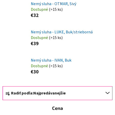
Nemý sluha - OTMAR, Sivý
Dostupné
(>15 ks)
€32
Nemý sluha - LUKE, Buk/strieborná
Dostupné
(>15 ks)
€39
Nemý sluha - IVAN, Buk
Dostupné
(>15 ks)
€30
R
Radiť podľa:
Najpredávanejšie
a
d
Cena
e