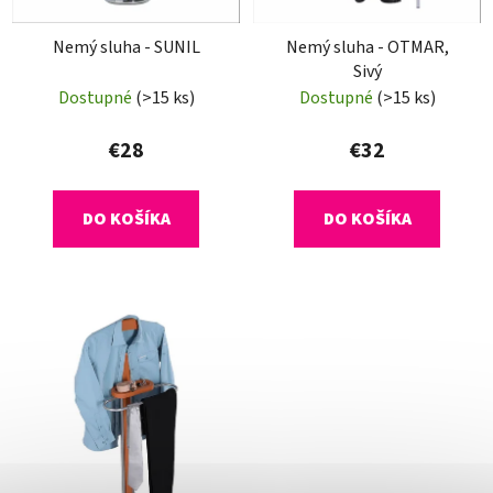
d
Nemý sluha - SUNIL
Nemý sluha - OTMAR,
u
Sivý
k
Dostupné
(>15 ks)
Dostupné
(>15 ks)
t
o
€28
€32
v
DO KOŠÍKA
DO KOŠÍKA