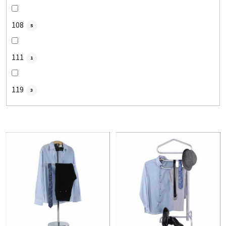
108
5
111
1
119
3
V
ý
p
i
s
p
r
o