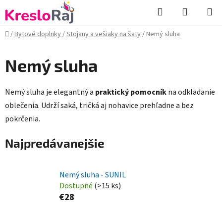
Prejsť
Hľadať
NÁKUP
na
KOŠÍK
obsah
Domov
/
Bytové doplnky
/
Stojany a vešiaky na šaty
/
Nemý sluha
Nemý sluha
Nemý sluha je elegantný a
praktický pomocník
na odkladanie
oblečenia. Udrží saká, tričká aj nohavice prehľadne a bez
pokrčenia.
Najpredávanejšie
Nemý sluha - SUNIL
Dostupné
(>15 ks)
€28