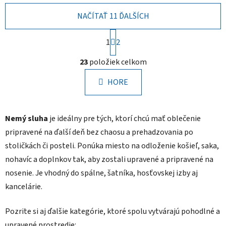
NAČÍTAŤ 11 ĎALŠÍCH
S
1
2
t
r
O
23
položiek celkom
á
v
n
l
k
HORE
á
o
d
v
a
a
Nemý sluha
je ideálny pre tých, ktorí chcú mať oblečenie
n
c
i
i
pripravené na ďalší deň bez chaosu a prehadzovania po
e
e
stoličkách či posteli. Ponúka miesto na odloženie košieľ, saka,
p
nohavíc a doplnkov tak, aby zostali upravené a pripravené na
r
nosenie. Je vhodný do spálne, šatníka, hosťovskej izby aj
v
kancelárie.
k
y
v
Pozrite si aj ďalšie kategórie, ktoré spolu vytvárajú pohodlné a
ý
upravené prostredie: