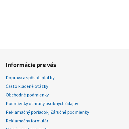
Z
á
Informácie pre vás
p
ä
Doprava a spôsob platby
t
Často kladené otázky
i
Obchodné podmienky
e
Podmienky ochrany osobných údajov
Reklamačný poriadok, Záručné podmienky
Reklamačný formulár