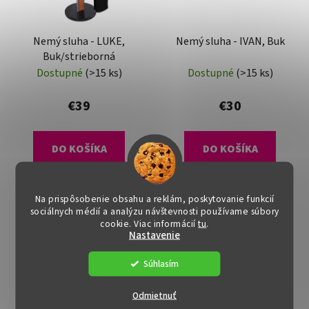
Nemý sluha - LUKE,
Nemý sluha - IVAN, Buk
Buk/strieborná
Dostupné
(>15 ks)
Dostupné
(>15 ks)
€39
€30
DO KOŠÍKA
DO KOŠÍKA
Na prispôsobenie obsahu a reklám, poskytovanie funkcií
sociálnych médií a analýzu návštevnosti používame súbory
cookie. Viac informácií
tu
.
Nastavenie
Súhlasím
Odmietnuť