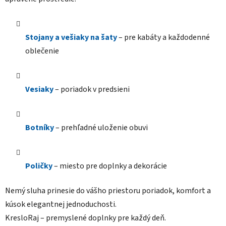
p
i
s
Stojany a vešiaky na šaty
– pre kabáty a každodenné
u
oblečenie
Vesiaky
– poriadok v predsieni
Botníky
– prehľadné uloženie obuvi
Poličky
– miesto pre doplnky a dekorácie
Nemý sluha prinesie do vášho priestoru poriadok, komfort a
kúsok elegantnej jednoduchosti.
KresloRaj – premyslené doplnky pre každý deň.