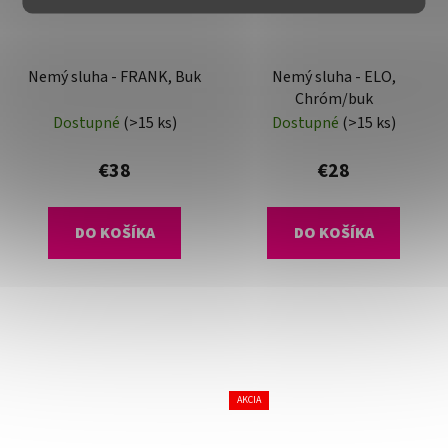
Nemý sluha - FRANK, Buk
Nemý sluha - ELO,
Chróm/buk
Dostupné
(>15 ks)
Dostupné
(>15 ks)
€38
€28
DO KOŠÍKA
DO KOŠÍKA
AKCIA