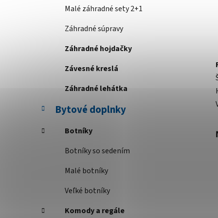
Malé záhradné sety 2+1
Záhradné súpravy
Záhradné hojdačky
Závesné kreslá
Záhradné lehátka
Bytové doplnky
Botníky
Botníky so sedením
Malé botníky
Veľké botníky
Komody a regále