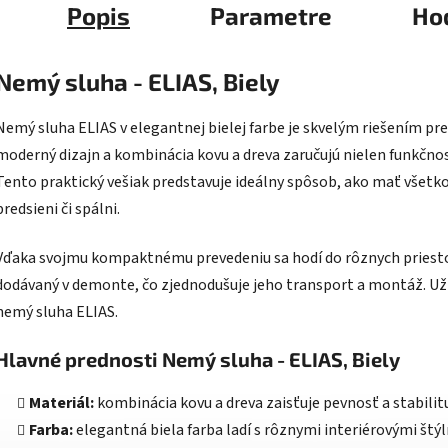
Popis
Parametre
Ho
Nemý sluha - ELIAS, Biely
Nemý sluha ELIAS v elegantnej bielej farbe je skvelým riešením pre
moderný dizajn a kombinácia kovu a dreva zaručujú nielen funkčnosť,
Tento praktický vešiak predstavuje ideálny spôsob, ako mať všetko
predsieni či spálni.
Vďaka svojmu kompaktnému prevedeniu sa hodí do rôznych priesto
dodávaný v demonte, čo zjednodušuje jeho transport a montáž. Užit
nemý sluha ELIAS.
Hlavné prednosti Nemý sluha - ELIAS, Biely
Materiál:
kombinácia kovu a dreva zaisťuje pevnosť a stabilit
Farba:
elegantná biela farba ladí s rôznymi interiérovými štýl