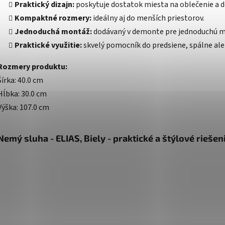
Praktický dizajn:
poskytuje dostatok miesta na oblečenie a d
Kompaktné rozmery:
ideálny aj do menších priestorov.
Jednoduchá montáž:
dodávaný v demonte pre jednoduchú m
Praktické využitie:
skvelý pomocník do predsiene, spálne ale
Rozmery produktu:
Šírka: 40.0 cm
Hĺbka: 30.0 cm
Výška: 107.0 cm
Nemý sluha - ELIAS, Biely - praktické a štýlové rieše