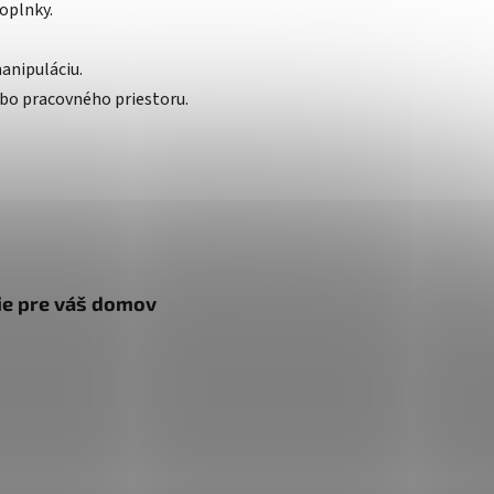
oplnky.
anipuláciu.
bo pracovného priestoru.
nie pre váš domov