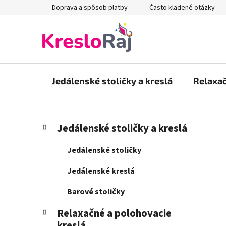
Prejsť
Doprava a spôsob platby
Často kladené otázky
na
obsah
Jedálenské stoličky a kreslá
Relaxač
B
K
Preskočiť
Jedálenské stoličky a kreslá
a
kategórie
o
t
č
Jedálenské stoličky
e
n
g
Jedálenské kreslá
ý
ó
p
r
Barové stoličky
i
a
e
Relaxačné a polohovacie
n
kreslá