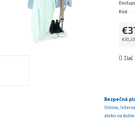
Dostup
5
Kód:
hviezdič
€3
€30,1
Jednot
Tlač
Bezpečná pl
Online, Intern
alebo na dobie