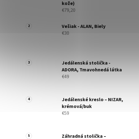
kože)
€79,20
Vešiak - ALAN, Biely
€30
Jedálenská stolička -
ADORA, Tmavohnedá látka
€49
Jedálenské kreslo – NIZAR,
krémová/buk
€59
Záhradná stolička –