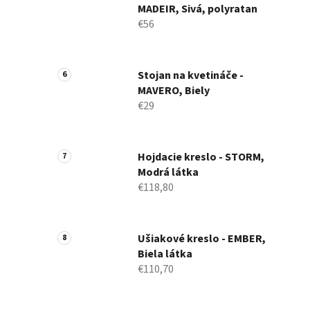
MADEIR, Sivá, polyratan
€56
Stojan na kvetináče -
MAVERO, Biely
€29
Hojdacie kreslo - STORM,
Modrá látka
€118,80
Ušiakové kreslo - EMBER,
Biela látka
€110,70