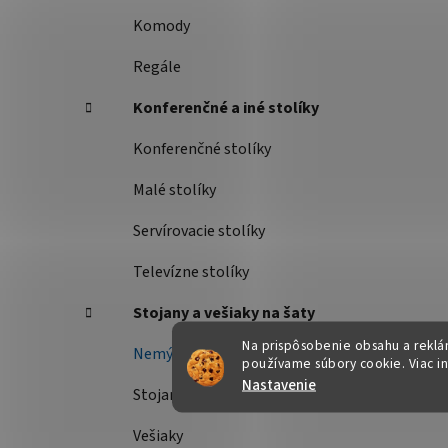
Komody
Regále
Konferenčné a iné stolíky
Konferenčné stolíky
Malé stolíky
Servírovacie stolíky
Televízne stolíky
Stojany a vešiaky na šaty
Na prispôsobenie obsahu a reklám
Nemý sluha
používame súbory cookie. Viac i
Nastavenie
Stojany na šaty
Vešiaky