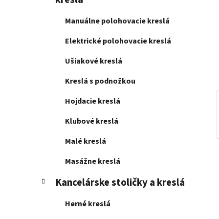
e
l
Manuálne polohovacie kreslá
Elektrické polohovacie kreslá
Ušiakové kreslá
Kreslá s podnožkou
Hojdacie kreslá
Klubové kreslá
Malé kreslá
Masážne kreslá
Kancelárske stoličky a kreslá
Herné kreslá