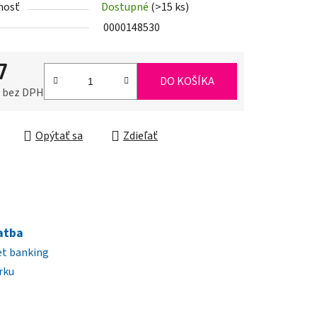
nosť
Dostupné
(>15 ks)
0000148530
iek.
7
DO KOŠÍKA
0 bez DPH
ková cena:
Opýtať sa
Zdieľať
atba
et banking
rku