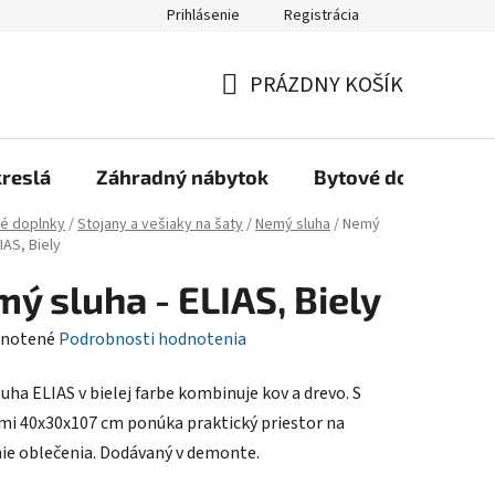
Prihlásenie
Registrácia
Reklamačný poriadok, Záručné podmienky
Reklamačný formulár
PRÁZDNY KOŠÍK
NÁKUPNÝ
KOŠÍK
kreslá
Záhradný nábytok
Bytové doplnky
é doplnky
/
Stojany a vešiaky na šaty
/
Nemý sluha
/
Nemý
LIAS, Biely
ý sluha - ELIAS, Biely
rné
notené
Podrobnosti hodnotenia
enie
uha ELIAS v bielej farbe kombinuje kov a drevo. S
tu
i 40x30x107 cm ponúka praktický priestor na
ie oblečenia. Dodávaný v demonte.