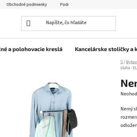
Obchodné podmienky
Podmienky ochrany osobných údajov
né a polohovacie kreslá
Kancelárske stoličky a 
Domov
/
Bytov
sluha - E
Nem
Prieme
Neohod
hodnot
Nemý sl
produk
rozmerm
je
odložen
0,0
z