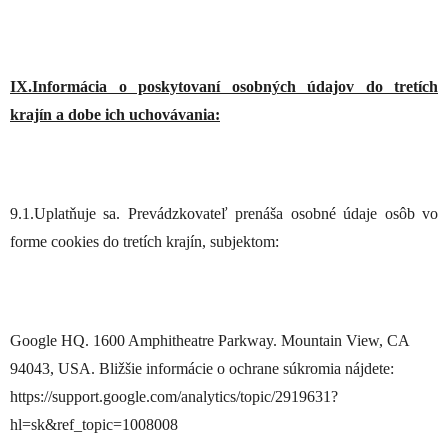
IX.Informácia o poskytovaní osobných údajov do tretích
krajín a dobe ich uchovávania:
9.1.Uplatňuje sa. Prevádzkovateľ prenáša osobné údaje osôb vo
forme cookies do tretích krajín, subjektom:
Google HQ. 1600 Amphitheatre Parkway. Mountain View, CA
94043, USA. Bližšie informácie o ochrane súkromia nájdete:
https://support.google.com/analytics/topic/2919631?
hl=sk&ref_topic=1008008