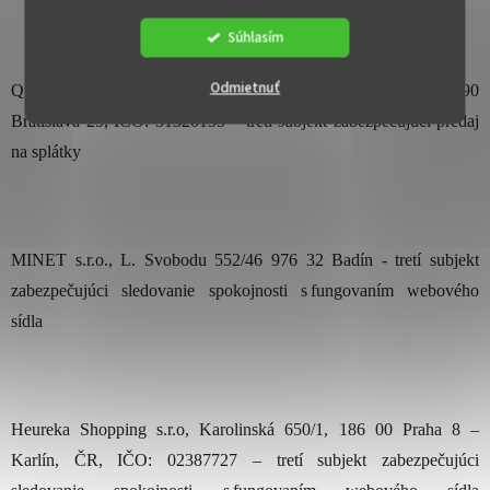
Súhlasím
Odmietnuť
Quatro / Všeobecná úverová banka a.s., Mlynské nivy 1, 829 90
Bratislava 25, IČO: 31320155 – tretí subjekt zabezpečujúci predaj
na splátky
MINET s.r.o., L. Svobodu 552/46 976 32 Badín - tretí subjekt
zabezpečujúci sledovanie spokojnosti s fungovaním webového
sídla
Heureka Shopping s.r.o, Karolinská 650/1, 186 00 Praha 8 –
Karlín, ČR, IČO: 02387727 – tretí subjekt zabezpečujúci