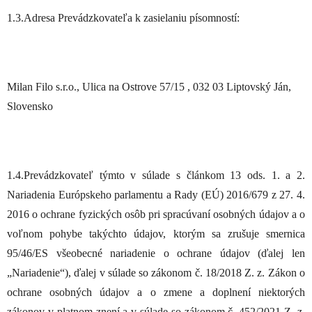
1.3.Adresa Prevádzkovateľa k zasielaniu písomností:
Milan Filo s.r.o., Ulica na Ostrove 57/15 , 032 03 Liptovský Ján,
Slovensko
1.4.Prevádzkovateľ týmto v súlade s článkom 13 ods. 1. a 2.
Nariadenia Európskeho parlamentu a Rady (EÚ) 2016/679 z 27. 4.
2016 o ochrane fyzických osôb pri spracúvaní osobných údajov a o
voľnom pohybe takýchto údajov, ktorým sa zrušuje smernica
95/46/ES všeobecné nariadenie o ochrane údajov (ďalej len
„Nariadenie“), ďalej v súlade so zákonom č. 18/2018 Z. z. Zákon o
ochrane osobných údajov a o zmene a doplnení niektorých
zákonov v platnom znení a v súlade so zákonom č. 452/2021 Z. z.