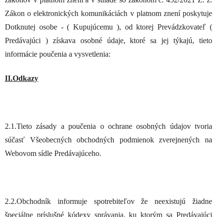
Zákon o elektronických komunikáciách v platnom znení poskytuje
Dotknutej osobe - ( Kupujúcemu ), od ktorej Prevádzkovateľ (
Predávajúci ) získava osobné údaje, ktoré sa jej týkajú, tieto
informácie poučenia a vysvetlenia:
II.Odkazy
2.1.Tieto zásady a poučenia o ochrane osobných údajov tvoria
súčasť Všeobecných obchodných podmienok zverejnených na
Webovom sídle Predávajúceho.
2.2.Obchodník informuje spotrebiteľov že neexistujú žiadne
špeciálne príslušné kódexy správania, ku ktorým sa Predávajúci