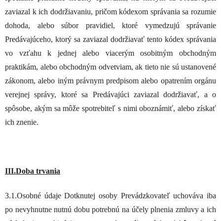
zaviazal k ich dodržiavaniu, pričom kódexom správania sa rozumie
dohoda, alebo súbor pravidiel, ktoré vymedzujú správanie
Predávajúceho, ktorý sa zaviazal dodržiavať tento kódex správania
vo vzťahu k jednej alebo viacerým osobitným obchodným
praktikám, alebo obchodným odvetviam, ak tieto nie sú ustanovené
zákonom, alebo iným právnym predpisom alebo opatrením orgánu
verejnej správy, ktoré sa Predávajúci zaviazal dodržiavať, a o
spôsobe, akým sa môže spotrebiteľ s nimi oboznámiť, alebo získať
ich znenie.
III.Doba trvania
3.1.Osobné údaje Dotknutej osoby Prevádzkovateľ uchováva iba
po nevyhnutne nutnú dobu potrebnú na účely plnenia zmluvy a ich