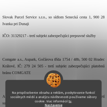
Slovak Parcel Service s.r.o., so sídlom Senecká cesta 1, 900 28
Ivanka pri Dunaji
IČO: 31329217 - tretí subjekt zabezpečujúci prepravné služby
Comgate a.s., Aupark, Gočárova třída 1754 / 48b, 500 02 Hradec
Králové, IČ: 279 24 505 - tretí subjekt zabezpečujúci platobnú
bránu COMGATE
Na prispôsobenie obsahu a reklám, poskytovanie funkcií
AMAKO s.r.o., Družstevná 4 031 01 Liptovský Mikuláš– tretí
sociálnych médií a analýzu návštevnosti používame súbory
cookie. Viac informácií
tu
.
subjekt zabezpečujúci účtovníctvo
Nastavenie