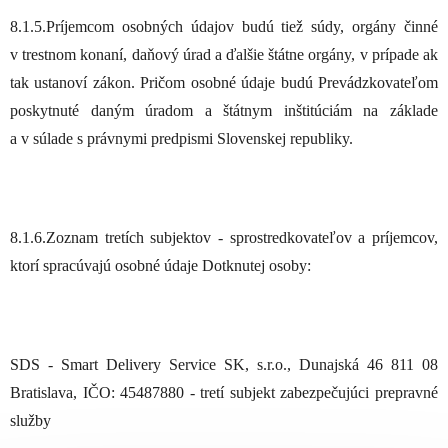
8.1.5.Príjemcom osobných údajov budú tiež súdy, orgány činné
v trestnom konaní, daňový úrad a ďalšie štátne orgány, v prípade ak
tak ustanoví zákon. Pričom osobné údaje budú Prevádzkovateľom
poskytnuté daným úradom a štátnym inštitúciám na základe
a v súlade s právnymi predpismi Slovenskej republiky.
8.1.6.Zoznam tretích subjektov - sprostredkovateľov a príjemcov,
ktorí spracúvajú osobné údaje Dotknutej osoby:
SDS - Smart Delivery Service SK, s.r.o., Dunajská 46 811 08
Bratislava, IČO: 45487880 - tretí subjekt zabezpečujúci prepravné
služby