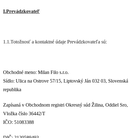
I.Prevádzkovateľ
1.1.Totožnosť a kontaktné údaje Prevádzkovateľa sú:
Obchodné meno: Milan Filo s.r.o.
Sídlo: Ulica na Ostrove 57/15, Liptovský Ján 032 03, Slovenská
republika
Zapísaná v Obchodnom registri Okresný súd Žilina, Oddiel Sro,
Vložka číslo 36442/T
IČO: 51083388
DIČ: 2120589493