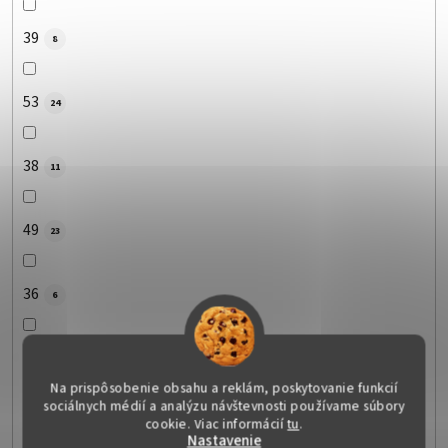
39
8
53
24
38
11
49
23
36
6
55
4
Na prispôsobenie obsahu a reklám, poskytovanie funkcií
sociálnych médií a analýzu návštevnosti používame súbory
51
cookie. Viac informácií
tu
.
6
Nastavenie