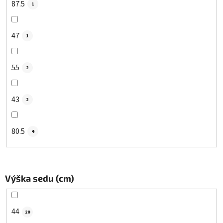
87.5
1
47
1
55
2
43
2
80.5
4
Výška sedu (cm)
44
20