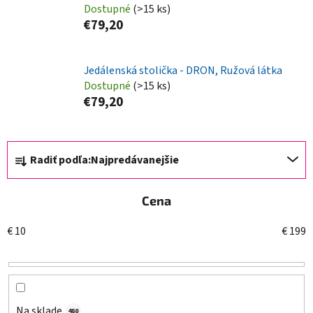
Dostupné
(>15 ks)
€79,20
Jedálenská stolička - DRON, Ružová látka
Dostupné
(>15 ks)
€79,20
R
Radiť podľa:
Najpredávanejšie
a
d
Cena
e
n
€
10
€
199
i
e
p
r
o
Na sklade
480