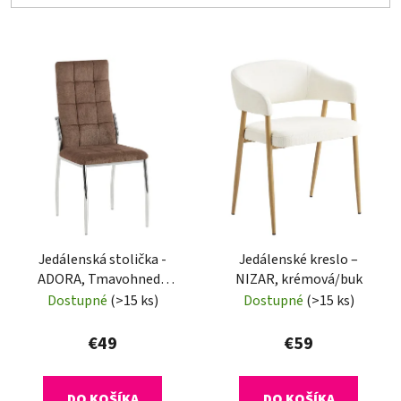
V
ý
p
i
s
p
r
o
d
Jedálenská stolička -
Jedálenské kreslo –
u
ADORA, Tmavohnedá
NIZAR, krémová/buk
k
látka
Dostupné
(>15 ks)
Dostupné
(>15 ks)
t
o
€49
€59
v
DO KOŠÍKA
DO KOŠÍKA