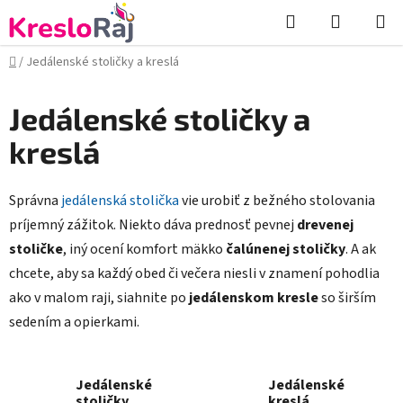
Prejsť
Hľadať
NÁKUP
na
KOŠÍK
obsah
Domov
/
Jedálenské stoličky a kreslá
Jedálenské stoličky a
kreslá
Správna
jedálenská stolička
vie urobiť z bežného stolovania
príjemný zážitok. Niekto dáva prednosť pevnej
drevenej
stoličke
, iný ocení komfort mäkko
čalúnenej stoličky
. A ak
chcete, aby sa každý obed či večera niesli v znamení pohodlia
ako v malom raji, siahnite po
jedálenskom kresle
so širším
sedením a opierkami.
Jedálenské
Jedálenské
stoličky
kreslá