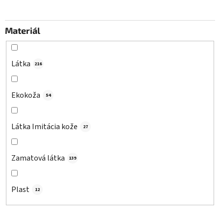
Materiál
Látka
216
Ekokoža
54
Látka Imitácia kože
27
Zamatová látka
139
Plast
12