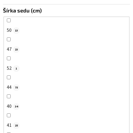
Šírka sedu (cm)
50
13
47
23
52
1
44
75
40
34
41
25