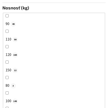
Nosnosť (kg)
90
49
110
86
120
165
150
12
80
3
100
143