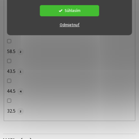
Súhlasím
33
2
Odmietnuť
60
6
58.5
2
43.5
1
44.5
4
32.5
2