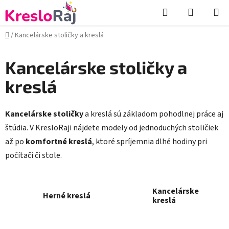
Prejsť
Hľadať
NÁKUP
na
KOŠÍK
obsah
Domov
/
Kancelárske stoličky a kreslá
Kancelárske stoličky a
kreslá
Kancelárske stoličky
a kreslá sú základom pohodlnej práce aj
štúdia. V KresloRaji nájdete modely od jednoduchých stoličiek
až po
komfortné kreslá
, ktoré spríjemnia dlhé hodiny pri
počítači či stole.
Kancelárske
Herné kreslá
kreslá