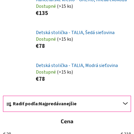
Dostupné
(>15 ks)
€135
Detská stolička - TALIA, Šedá sieťovina
Dostupné
(>15 ks)
€78
Detská stolička - TALIA, Modrá sieťovina
Dostupné
(>15 ks)
€78
R
Radiť podľa:
Najpredávanejšie
a
d
Cena
e
n