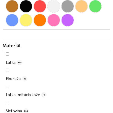
Materiál
Látka
108
Ekokoža
62
Látka Imitácia kože
4
Sieťovina
111