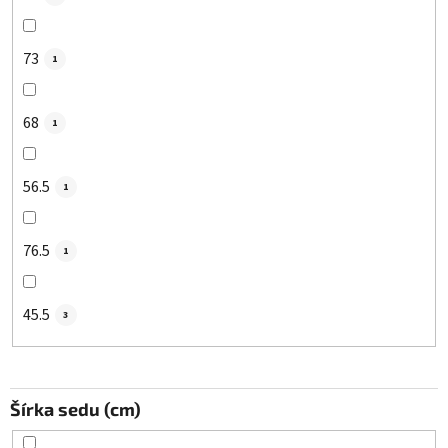
73
1
68
1
56.5
1
76.5
1
45.5
3
Šírka sedu (cm)