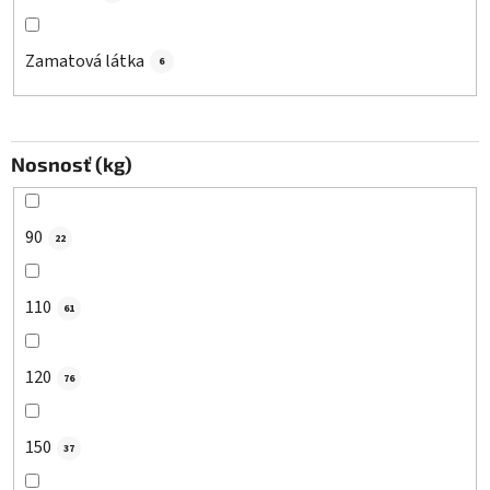
Zamatová látka
6
Nosnosť (kg)
90
22
110
61
120
76
150
37