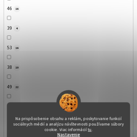
46
16
39
4
53
16
38
10
49
22
36
3
Na prispôsobenie obsahu a reklám, poskytovanie funkcií
sociálnych médií a analýzu návštevnosti používame súbory
55
3
cookie. Viac informácií
tu
.
Nastavenie