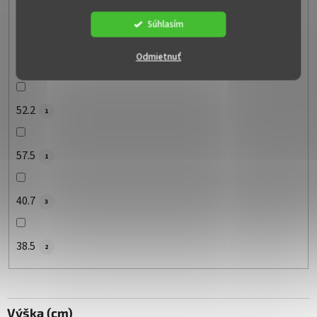
51
25
Súhlasím
Odmietnuť
52.5
1
52.2
1
57.5
1
40.7
3
38.5
2
Výška (cm)