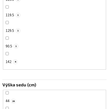
119.5
1
129.5
1
90.5
1
142
4
Výška sedu (cm)
44
26