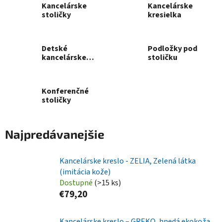
Kancelárske
Kancelárske
stoličky
kresielka
Detské
Podložky pod
kancelárske
stoličku
stoličky
Konferenčné
stoličky
Najpredávanejšie
Kancelárske kreslo - ZELIA, Zelená látka
(imitácia kože)
Dostupné
(>15 ks)
€79,20
Kancelárske kreslo – GREKO, hnedá ekokoža