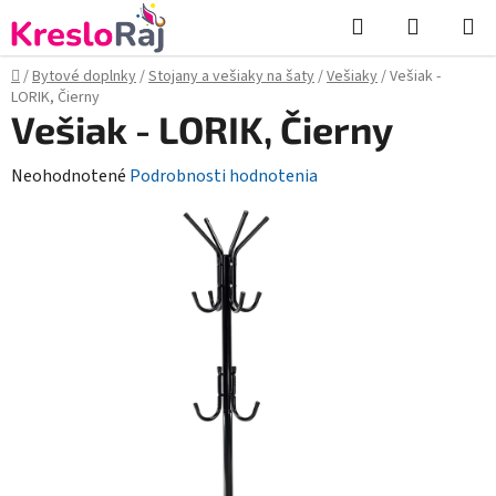
Prejsť
Hľadať
NÁKUP
na
KOŠÍK
obsah
Domov
/
Bytové doplnky
/
Stojany a vešiaky na šaty
/
Vešiaky
/
Vešiak -
LORIK, Čierny
Vešiak - LORIK, Čierny
Priemerné
Neohodnotené
Podrobnosti hodnotenia
hodnotenie
produktu
je
0,0
z
5
hviezdičiek.