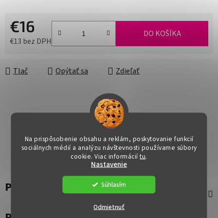
€16
DO KOŠÍKA
€13 bez DPH
Jednotková cena:
Tlač
Opýtať sa
Zdieľať
Na prispôsobenie obsahu a reklám, poskytovanie funkcií
sociálnych médií a analýzu návštevnosti používame súbory
cookie. Viac informácií
tu
.
Nastavenie
Popis
Súhlasím
Odmietnuť
Parametre