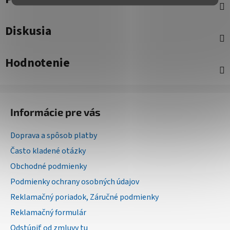
Diskusia
Hodnotenie
Z
á
Informácie pre vás
p
ä
Doprava a spôsob platby
t
Často kladené otázky
i
Obchodné podmienky
e
Podmienky ochrany osobných údajov
Reklamačný poriadok, Záručné podmienky
Reklamačný formulár
Odstúpiť od zmluvy tu