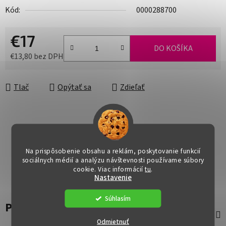
Kód:
0000288700
€17
DO KOŠÍKA
€13,80 bez DPH
Jednotková cena:
Tlač
Opýtať sa
Zdieľať
Na prispôsobenie obsahu a reklám, poskytovanie funkcií
sociálnych médií a analýzu návštevnosti používame súbory
cookie. Viac informácií
tu
.
Nastavenie
Súhlasím
Popis
Odmietnuť