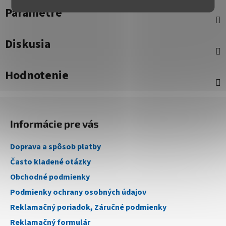
Parametre
Diskusia
Hodnotenie
Z
á
Informácie pre vás
p
ä
Doprava a spôsob platby
t
Často kladené otázky
i
Obchodné podmienky
e
Podmienky ochrany osobných údajov
Reklamačný poriadok, Záručné podmienky
Reklamačný formulár