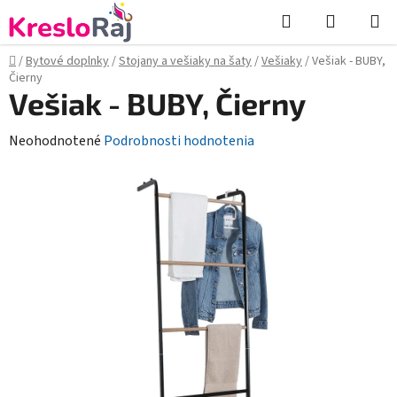
Prejsť
Hľadať
NÁKUP
na
KOŠÍK
obsah
Domov
/
Bytové doplnky
/
Stojany a vešiaky na šaty
/
Vešiaky
/
Vešiak - BUBY,
Čierny
Vešiak - BUBY, Čierny
Priemerné
Neohodnotené
Podrobnosti hodnotenia
hodnotenie
produktu
je
0,0
z
5
hviezdičiek.