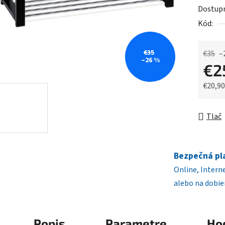
5
Dostup
hviezdič
Kód:
€35
€35
–
–26 %
€2
€20,9
Jednot
Tlač
Bezpečná pl
Online, Intern
alebo na dobie
Popis
Parametre
Ho