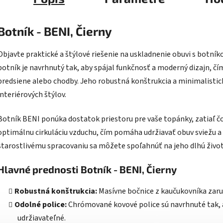
Botník - BENI, Čierny
Objavte praktické a štýlové riešenie na uskladnenie obuvi s botník
botník je navrhnutý tak, aby spájal funkčnosť a moderný dizajn, č
predsiene alebo chodby. Jeho robustná konštrukcia a minimalistick
interiérových štýlov.
Botník BENI ponúka dostatok priestoru pre vaše topánky, zatiaľ č
optimálnu cirkuláciu vzduchu, čím pomáha udržiavať obuv sviežu 
starostlivému spracovaniu sa môžete spoľahnúť na jeho dlhú živo
Hlavné prednosti Botník - BENI, Čierny
Robustná konštrukcia:
Masívne bočnice z kaučukovníka zaruč
Odolné police:
Chrómované kovové police sú navrhnuté tak, a
udržiavateľné.