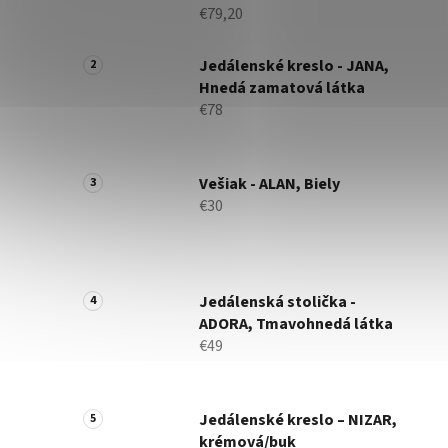
€79,20
Jedálenské kreslo - JANA,
Hnedá zamatová látka
€78
Vešiak - ALAN, Biely
€30
Jedálenská stolička -
ADORA, Tmavohnedá látka
€49
Jedálenské kreslo – NIZAR,
krémová/buk