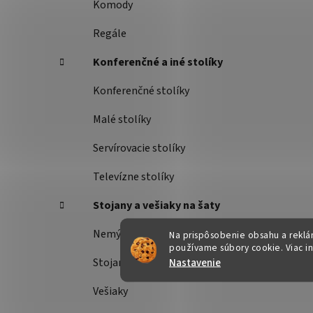
Komody
Regále
Konferenčné a iné stolíky
Konferenčné stolíky
Malé stolíky
Servírovacie stolíky
Televízne stolíky
Stojany a vešiaky na šaty
Nemý sluha
Na prispôsobenie obsahu a reklám
používame súbory cookie. Viac i
Nastavenie
Stojany na šaty
Vešiaky