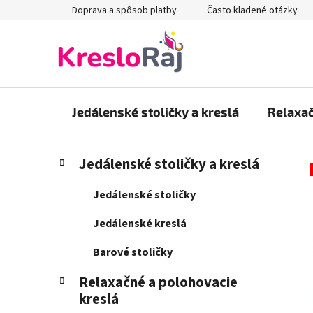
Prejsť
Doprava a spôsob platby
Často kladené otázky
na
obsah
Jedálenské stoličky a kreslá
Relaxač
B
K
Preskočiť
Jedálenské stoličky a kreslá
a
kategórie
o
t
č
Jedálenské stoličky
e
n
g
Jedálenské kreslá
ý
ó
p
r
Barové stoličky
i
a
e
Relaxačné a polohovacie
n
kreslá
e