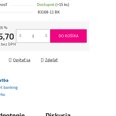
nosť
Dostupné
(>15 ks)
iek.
83168-11 BK
26 %
5,70
DO KOŠÍKA
0 bez DPH
ková cena:
Opýtať sa
Zdieľať
atba
et banking
rku
dnotenie
Diskusia