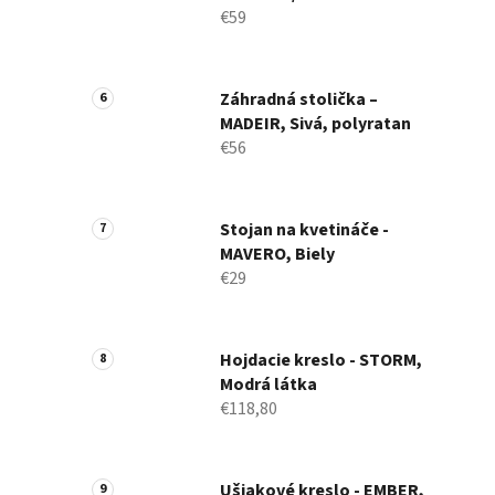
€59
Záhradná stolička –
MADEIR, Sivá, polyratan
€56
Stojan na kvetináče -
MAVERO, Biely
€29
Hojdacie kreslo - STORM,
Modrá látka
€118,80
Ušiakové kreslo - EMBER,