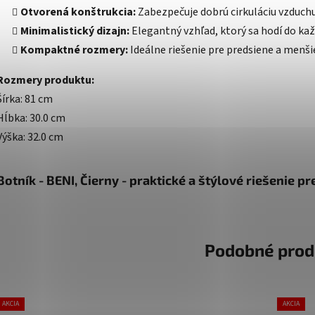
Otvorená konštrukcia:
Zabezpečuje dobrú cirkuláciu vzduchu
Minimalistický dizajn:
Elegantný vzhľad, ktorý sa hodí do kaž
Kompaktné rozmery:
Ideálne riešenie pre predsiene a menšie
Rozmery produktu:
Šírka: 81 cm
Hĺbka: 30.0 cm
Výška: 32.0 cm
Botník - BENI, Čierny - praktické a štýlové riešenie p
Podobné prod
AKCIA
AKCIA