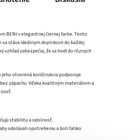
om BENI v elegantnej čiernej farbe. Tento
ím sa stáva ideálnym doplnkom do každej
ý vzhľad zabezpečia, že sa hodí do rôznych
o jeho otvorená konštrukcia podporuje
a bez zápachu. Vďaka kvalitným materiálom a
tnosť.
ujú stabilitu a odolnosť.
by odolávali opotrebeniu a boli ľahko