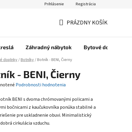
Prihlásenie
Registrácia
Reklamačný poriadok, Záručné podmienky
Reklamačný formulár
PRÁZDNY KOŠÍK
NÁKUPNÝ
KOŠÍK
kreslá
Záhradný nábytok
Bytové doplnky
é doplnky
/
Botníky
/
Botník - BENI, Čierny
ník - BENI, Čierny
rné
notené
Podrobnosti hodnotenia
enie
botník BENI s dvoma chrómovanými policami a
tu
mi bočnicami z kaučukovníka ponúka stabilné a
riešenie pre uskladnenie obuvi. Minimalistický
 dobrá cirkulácia vzduchu.