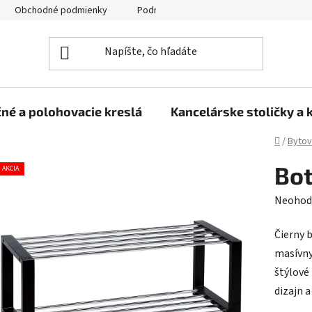
Obchodné podmienky
Podmienky ochrany osobných údajov
né a polohovacie kreslá
Kancelárske stoličky a 
Domov
/
Bytov
Bot
AKCIA
Prieme
Neohod
hodnot
Čierny 
produk
masívny
je
štýlové 
0,0
dizajn a
z