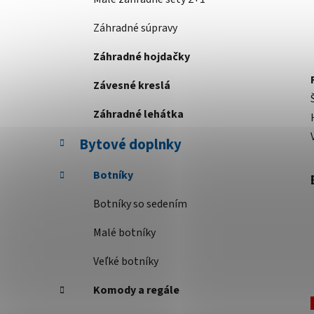
Záhradné súpravy
Záhradné hojdačky
Závesné kreslá
Záhradné lehátka
Bytové doplnky
Botníky
Botníky so sedením
Malé botníky
Veľké botníky
Komody a regále