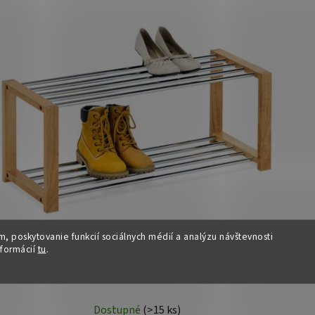
, poskytovanie funkcií sociálnych médií a analýzu návštevnosti
nformácií
tu
.
Botník - BENI, Hnedý
Dostupné
(>15 ks)