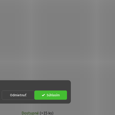
Odmietnuť
Súhlasím
Botník - BENI, Biely
Dostupné
(>15 ks)