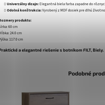
Univerzálny dizajn:
Elegantná biela farba zapadne do rôznych
Odolná konštrukcia:
Vyrobený z MDF dosiek pre dlhú životnos
Rozmery produktu:
Šírka: 60 cm
Hĺbka: 24.0 cm
Výška: 117.0 cm
Praktické a elegantné riešenie s botníkom FILT, Biely.
Podobné prod