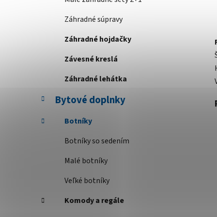
Záhradné súpravy
Záhradné hojdačky
Závesné kreslá
Záhradné lehátka
Bytové doplnky
Botníky
Botníky so sedením
Malé botníky
Veľké botníky
Komody a regále