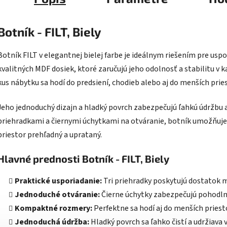
Botník - FILT, Biely
Botník FILT v elegantnej bielej farbe je ideálnym riešením pre usp
kvalitných MDF dosiek, ktoré zaručujú jeho odolnosť a stabilitu v 
kus nábytku sa hodí do predsiení, chodieb alebo aj do menších prie
Jeho jednoduchý dizajn a hladký povrch zabezpečujú ľahkú údržbu a
priehradkami a čiernymi úchytkami na otváranie, botník umožňuje 
priestor prehľadný a uprataný.
Hlavné prednosti Botník - FILT, Biely
Praktické usporiadanie:
Tri priehradky poskytujú dostatok m
Jednoduché otváranie:
Čierne úchytky zabezpečujú pohodln
Kompaktné rozmery:
Perfektne sa hodí aj do menších priest
Jednoduchá údržba:
Hladký povrch sa ľahko čistí a udržiava 