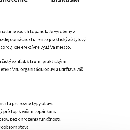
oriadanie vašich topánok. Je vyrobený z
každej domácnosti. Tento praktický a štýlový
storov, kde efektívne využíva miesto.
 čistý vzhľad. S tromi praktickými
efektívnu organizáciu obuvi a udržiava váš
iesta pre rôzne typy obuvi.
ý prístup k vašim topánkam.
orov, bez ohrozenia funkčnosti.
v dobrom stave.