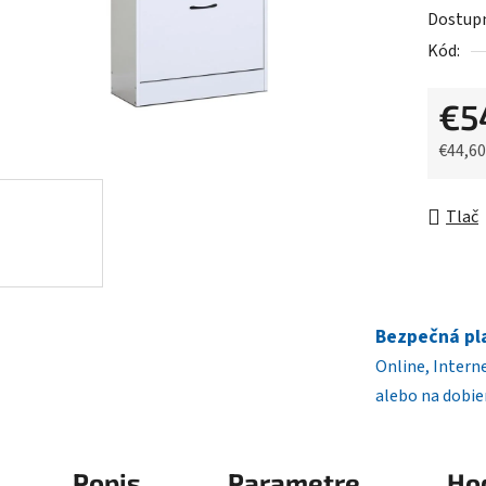
5
Dostup
hviezdič
Kód:
€5
€44,6
Jednot
Tlač
Bezpečná pl
Online, Intern
alebo na dobie
Popis
Parametre
Ho