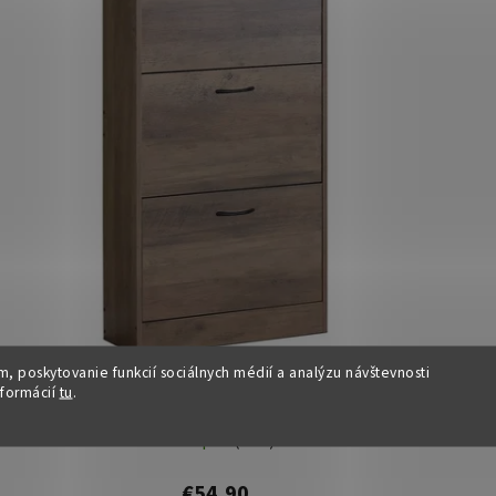
, poskytovanie funkcií sociálnych médií a analýzu návštevnosti
Botník - FILT, Hnedý
nformácií
tu
.
Dostupné
(7 ks)
€54,90