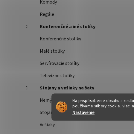
Komody
Regále
Konferenčné a iné stolíky
Konferenčné stolíky
Malé stolíky
Servírovacie stolíky
Televízne stolíky
Stojany a vešiaky na šaty
Nemý sluha
Na prispôsobenie obsahu a reklám
používame súbory cookie. Viac i
Nastavenie
Stojany na šaty
Vešiaky