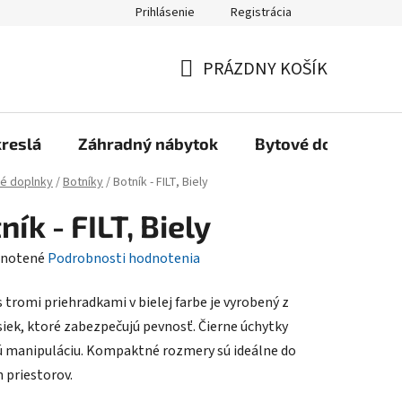
Prihlásenie
Registrácia
Reklamačný poriadok, Záručné podmienky
Reklamačný formulár
PRÁZDNY KOŠÍK
NÁKUPNÝ
KOŠÍK
kreslá
Záhradný nábytok
Bytové doplnky
é doplnky
/
Botníky
/
Botník - FILT, Biely
ník - FILT, Biely
rné
notené
Podrobnosti hodnotenia
enie
 tromi priehradkami v bielej farbe je vyrobený z
tu
iek, ktoré zabezpečujú pevnosť. Čierne úchytky
ú manipuláciu. Kompaktné rozmery sú ideálne do
 priestorov.