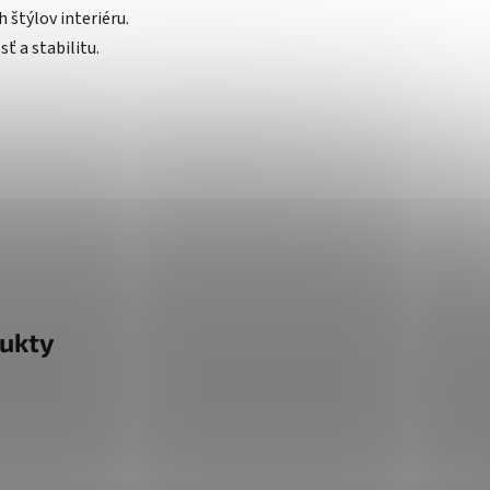
 štýlov interiéru.
ť a stabilitu.
ukty