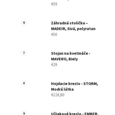
€59
Záhradná stolička –
MADEIR, Sivá, polyratan
€56
Stojan na kvetináče -
MAVERO, Biely
€29
Hojdacie kreslo - STORM,
Modrá látka
€118,80
Ušiakové kreslo - EMBER,