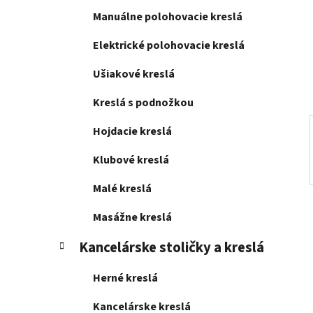
l
Manuálne polohovacie kreslá
Elektrické polohovacie kreslá
Ušiakové kreslá
Kreslá s podnožkou
Hojdacie kreslá
Klubové kreslá
Malé kreslá
Masážne kreslá
Kancelárske stoličky a kreslá
Herné kreslá
Kancelárske kreslá