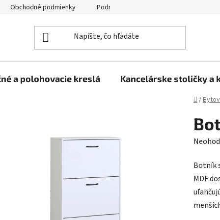
Obchodné podmienky
Podmienky ochrany osobných údajov
né a polohovacie kreslá
Kancelárske stoličky a 
Domov
/
Bytov
Bot
Prieme
Neohod
hodnot
Botník s
produk
MDF dos
je
uľahčuj
0,0
menších
z