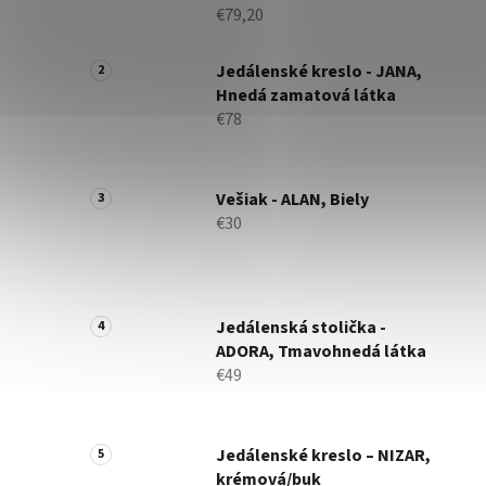
€79,20
Jedálenské kreslo - JANA,
Hnedá zamatová látka
€78
Vešiak - ALAN, Biely
€30
Jedálenská stolička -
ADORA, Tmavohnedá látka
€49
Jedálenské kreslo – NIZAR,
krémová/buk