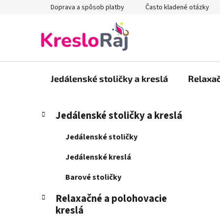
Prejsť
Doprava a spôsob platby
Často kladené otázky
na
obsah
Jedálenské stoličky a kreslá
Relaxač
B
K
Preskočiť
Jedálenské stoličky a kreslá
a
kategórie
o
t
č
Jedálenské stoličky
e
n
g
Jedálenské kreslá
ý
ó
p
r
Barové stoličky
i
a
e
Relaxačné a polohovacie
n
kreslá
e