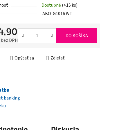
nosť
Dostupné
(>15 ks)
iek.
ABO-G1016 WT
4,90
DO KOŠÍKA
0 bez DPH
ková cena:
Opýtať sa
Zdieľať
atba
et banking
rku
dnotenie
Diskusia