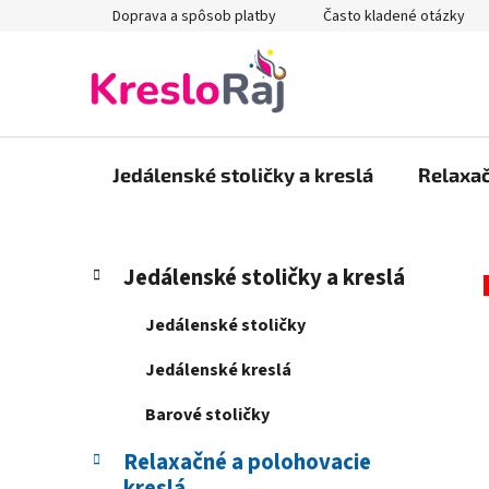
Prejsť
Doprava a spôsob platby
Často kladené otázky
na
obsah
Jedálenské stoličky a kreslá
Relaxač
B
K
Preskočiť
Jedálenské stoličky a kreslá
a
kategórie
o
t
č
Jedálenské stoličky
e
n
g
Jedálenské kreslá
ý
ó
p
r
Barové stoličky
i
a
e
Relaxačné a polohovacie
n
kreslá