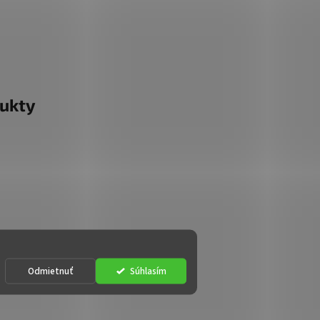
ukty
Odmietnuť
Súhlasím