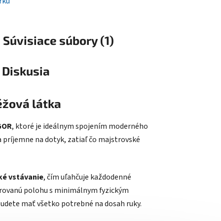
rku
Súvisiace súbory (1)
Diskusia
éžová látka
GOR
, ktoré je ideálnym spojením moderného
a príjemne na dotyk, zatiaľ čo majstrovské
ké vstávanie
, čím uľahčuje každodenné
ferovanú polohu s minimálnym fyzickým
 budete mať všetko potrebné na dosah ruky.