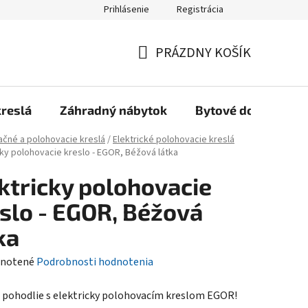
Prihlásenie
Registrácia
Reklamačný poriadok, Záručné podmienky
Reklamačný formulár
PRÁZDNY KOŠÍK
NÁKUPNÝ
KOŠÍK
kreslá
Záhradný nábytok
Bytové doplnky
ačné a polohovacie kreslá
/
Elektrické polohovacie kreslá
cky polohovacie kreslo - EGOR, Béžová látka
ktricky polohovacie
slo - EGOR, Béžová
ka
rné
notené
Podrobnosti hodnotenia
enie
 pohodlie s elektricky polohovacím kreslom EGOR!
tu