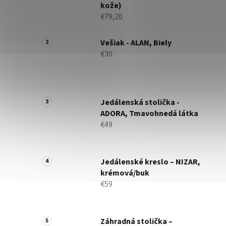
kože)
€79,20
Vešiak - ALAN, Biely
€30
Jedálenská stolička -
ADORA, Tmavohnedá látka
€49
Jedálenské kreslo – NIZAR,
krémová/buk
€59
Záhradná stolička –