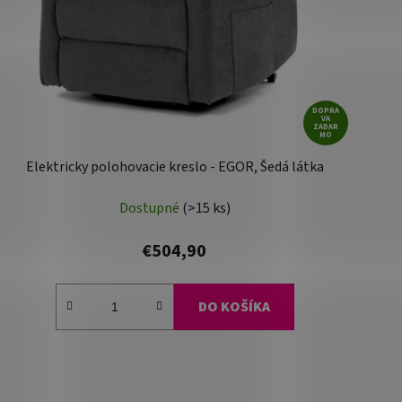
DOPRA
VA
ZADAR
MO
Elektricky polohovacie kreslo - EGOR, Šedá látka
Dostupné
(>15 ks)
€504,90
DO KOŠÍKA