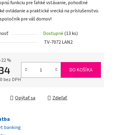
opnú funkciu pre ľahké vstávanie, pohodlné
ké ovládanie a praktické vrecká na príslušenstvo.
 spoločník pre váš domov!
nosť
Dostupné
(13 ks)
iek.
TV-7072 LAN2
–22 %
34
DO KOŠÍKA
90 bez DPH
ková cena:
Opýtať sa
Zdieľať
atba
et banking