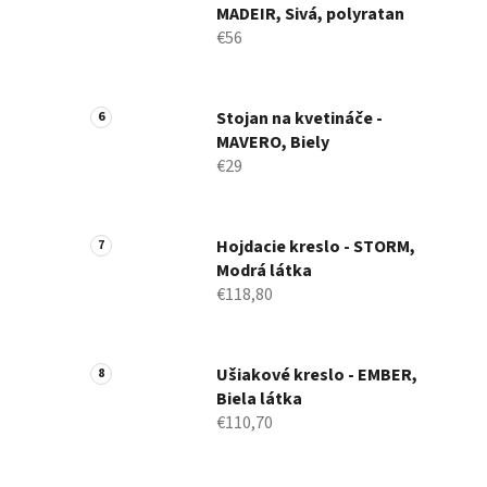
MADEIR, Sivá, polyratan
€56
Stojan na kvetináče -
MAVERO, Biely
€29
Hojdacie kreslo - STORM,
Modrá látka
€118,80
Ušiakové kreslo - EMBER,
Biela látka
€110,70