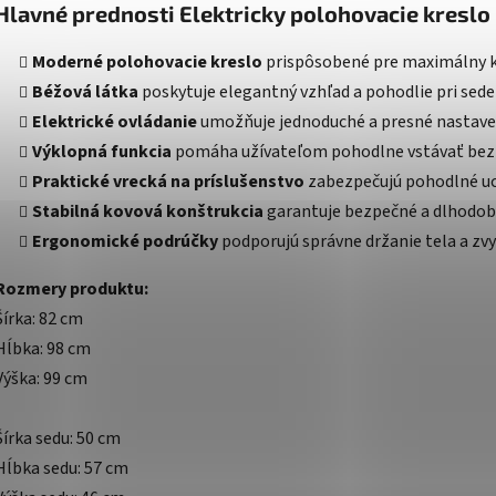
Hlavné prednosti Elektricky polohovacie kreslo
Moderné polohovacie kreslo
prispôsobené pre maximálny 
Béžová látka
poskytuje elegantný vzhľad a pohodlie pri sede
Elektrické ovládanie
umožňuje jednoduché a presné nastave
Výklopná funkcia
pomáha užívateľom pohodlne vstávať bez
Praktické vrecká na príslušenstvo
zabezpečujú pohodlné u
Stabilná kovová konštrukcia
garantuje bezpečné a dlhodobé
Ergonomické podrúčky
podporujú správne držanie tela a zvy
Rozmery produktu:
Šírka: 82 cm
Hĺbka: 98 cm
Výška: 99 cm
Šírka sedu: 50 cm
Hĺbka sedu: 57 cm