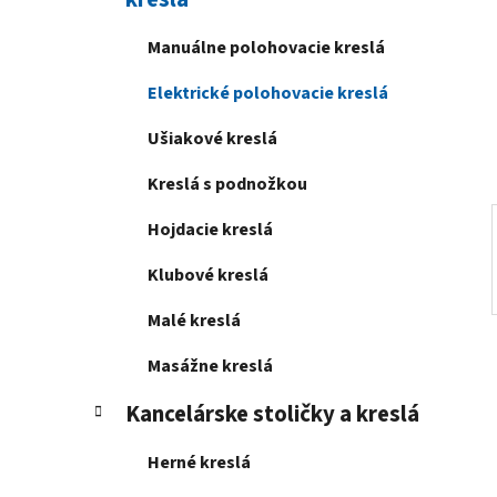
e
l
Manuálne polohovacie kreslá
Elektrické polohovacie kreslá
Ušiakové kreslá
Kreslá s podnožkou
Hojdacie kreslá
Klubové kreslá
Malé kreslá
Masážne kreslá
Kancelárske stoličky a kreslá
Herné kreslá