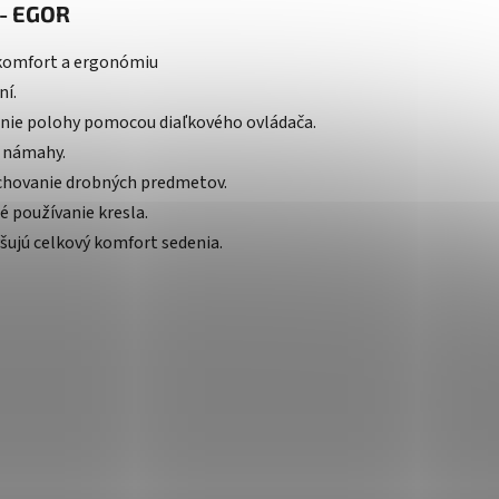
 - EGOR
komfort a ergonómiu
ní.
nie polohy pomocou diaľkového ovládača.
 námahy.
chovanie drobných predmetov.
 používanie kresla.
šujú celkový komfort sedenia.