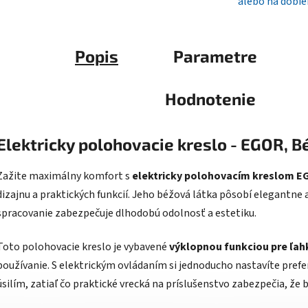
alebo na dobie
Popis
Parametre
Hodnotenie
Elektricky polohovacie kreslo - EGOR, B
Zažite maximálny komfort s
elektricky polohovacím kreslom E
dizajnu a praktických funkcií. Jeho béžová látka pôsobí elegantne 
spracovanie zabezpečuje dlhodobú odolnosť a estetiku.
Toto polohovacie kreslo je vybavené
výklopnou funkciou pre ľah
používanie. S elektrickým ovládaním si jednoducho nastavíte pre
úsilím, zatiaľ čo praktické vrecká na príslušenstvo zabezpečia, že