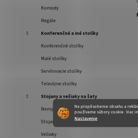
Komody
Regále
Konferenčné a iné stolíky
Konferenčné stolíky
Malé stolíky
Servírovacie stolíky
Televízne stolíky
Stojany a vešiaky na šaty
Na prispôsobenie obsahu a reklám
Nemý sluha
používame súbory cookie. Viac i
Nastavenie
Stojany na šaty
Vešiaky