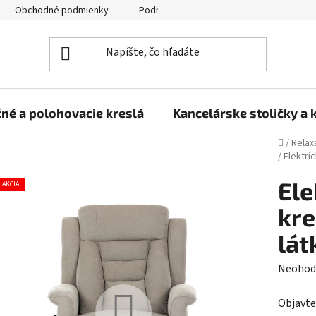
Obchodné podmienky
Podmienky ochrany osobných údajov
né a polohovacie kreslá
Kancelárske stoličky a 
Domov
/
Relax
/
Elektri
Ele
AKCIA
kre
lát
Prieme
Neohod
hodnot
Objavte
produk