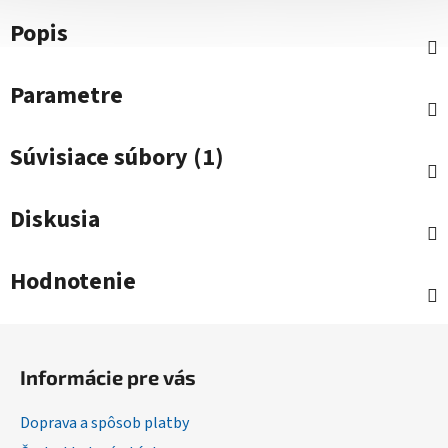
Popis
Parametre
Súvisiace súbory (1)
Diskusia
Hodnotenie
Z
á
Informácie pre vás
p
ä
Doprava a spôsob platby
t