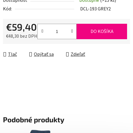
Dostupnosť
Dostupné
(>15 ks)
Kód:
DCL-193 GREY2
€59,40
DO KOŠÍKA
€48,30 bez DPH
Jednotková cena:
Tlač
Opýtať sa
Zdieľať
Podobné produkty