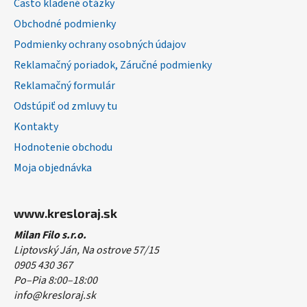
Často kladené otázky
i
Obchodné podmienky
e
Podmienky ochrany osobných údajov
Reklamačný poriadok, Záručné podmienky
Reklamačný formulár
Odstúpiť od zmluvy tu
Kontakty
Hodnotenie obchodu
Moja objednávka
www.kresloraj.sk
Milan Filo s.r.o.
Liptovský Ján, Na ostrove 57/15
0905 430 367
Po–Pia 8:00–18:00
info@kresloraj.sk