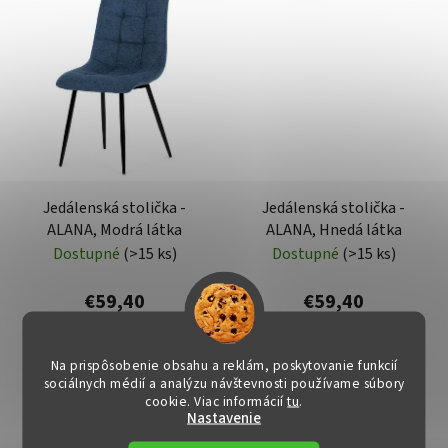
Jedálenská stolička -
Jedálenská stolička -
ALANA, Modrá látka
ALANA, Hnedá látka
Dostupné
(>15 ks)
Dostupné
(>15 ks)
€59,40
€59,40
DO KOŠÍKA
DO KOŠÍKA
Na prispôsobenie obsahu a reklám, poskytovanie funkcií
sociálnych médií a analýzu návštevnosti používame súbory
cookie. Viac informácií
tu
.
Nastavenie