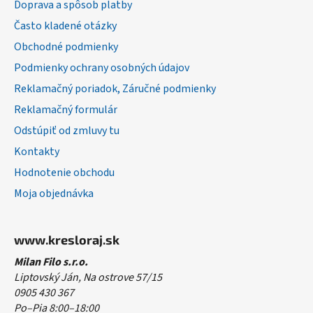
Doprava a spôsob platby
t
Často kladené otázky
i
Obchodné podmienky
e
Podmienky ochrany osobných údajov
Reklamačný poriadok, Záručné podmienky
Reklamačný formulár
Odstúpiť od zmluvy tu
Kontakty
Hodnotenie obchodu
Moja objednávka
www.kresloraj.sk
Milan Filo s.r.o.
Liptovský Ján, Na ostrove 57/15
0905 430 367
Po–Pia 8:00–18:00