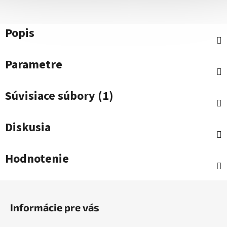
Popis
Parametre
Súvisiace súbory (1)
Diskusia
Hodnotenie
Z
á
Informácie pre vás
p
ä