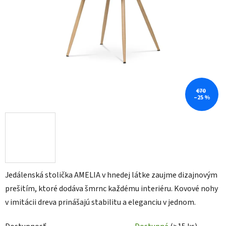
€70
–25 %
Jedálenská stolička AMELIA v hnedej látke zaujme dizajnovým
prešitím, ktoré dodáva šmrnc každému interiéru. Kovové nohy
v imitácii dreva prinášajú stabilitu a eleganciu v jednom.