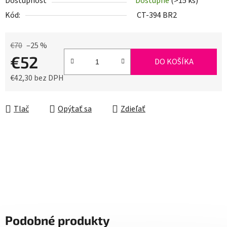
Dostupnosť
Dostupné
(>15 ks)
Kód:
CT-394 BR2
€70
–25 %
€52
DO KOŠÍKA
€42,30 bez DPH
Jednotková cena:
Tlač
Opýtať sa
Zdieľať
Podobné produkty