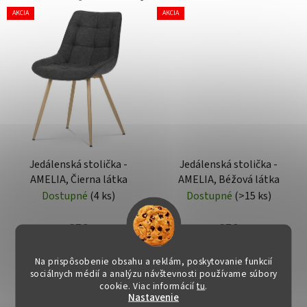
AKCIA
AKCIA
Jedálenská stolička -
Jedálenská stolička -
AMELIA, Čierna látka
AMELIA, Béžová látka
Dostupné
(4 ks)
Dostupné
(>15 ks)
€52
€52
Na prispôsobenie obsahu a reklám, poskytovanie funkcií
DO KOŠÍKA
DO KOŠÍKA
sociálnych médií a analýzu návštevnosti používame súbory
cookie. Viac informácií
tu
.
Nastavenie