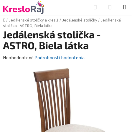
Prejsť
Hľadať
NÁKUP
na
KOŠÍK
obsah
Domov
/
Jedálenské stoličky a kreslá
/
Jedálenské stoličky
/
Jedálenská
stolička - ASTRO, Biela látka
Jedálenská stolička -
ASTRO, Biela látka
Priemerné
Neohodnotené
Podrobnosti hodnotenia
hodnotenie
produktu
je
0,0
z
5
hviezdičiek.