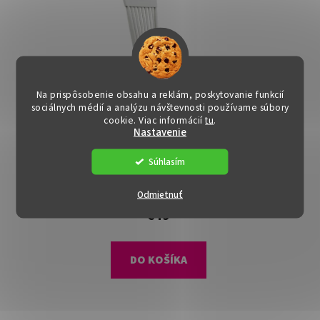
Na prispôsobenie obsahu a reklám, poskytovanie funkcií
sociálnych médií a analýzu návštevnosti používame súbory
cookie. Viac informácií
tu
.
Nastavenie
Jedálenská stolička -
Súhlasím
ASTRO, Hnedá látka
Dostupné
(>15 ks)
Odmietnuť
€49
DO KOŠÍKA