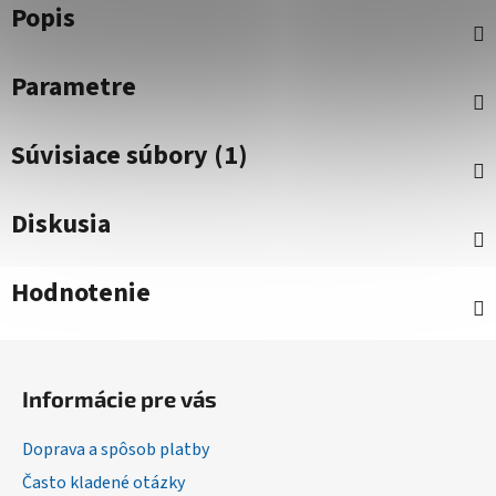
Popis
Parametre
Súvisiace súbory (1)
Diskusia
Hodnotenie
Z
á
Informácie pre vás
p
ä
Doprava a spôsob platby
t
Často kladené otázky