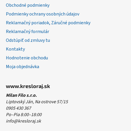
i
Obchodné podmienky
e
Podmienky ochrany osobných údajov
Reklamačný poriadok, Záručné podmienky
Reklamačný formulár
Odstúpiť od zmluvy tu
Kontakty
Hodnotenie obchodu
Moja objednávka
www.kresloraj.sk
Milan Filo s.r.o.
Liptovský Ján, Na ostrove 57/15
0905 430 367
Po–Pia 8:00–18:00
info@kresloraj.sk