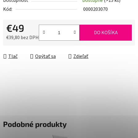
Dostupnosť
Dostupné
(>15 ks)
Kód:
0000203070
€49
DO KOŠÍKA
€39,80 bez DPH
Jednotková cena:
Tlač
Opýtať sa
Zdieľať
Podobné produkty