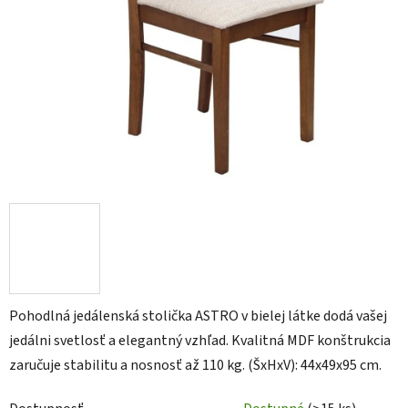
Pohodlná jedálenská stolička ASTRO v bielej látke dodá vašej
jedálni svetlosť a elegantný vzhľad. Kvalitná MDF konštrukcia
zaručuje stabilitu a nosnosť až 110 kg. (ŠxHxV): 44x49x95 cm.