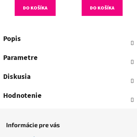
DO KOŠÍKA
DO KOŠÍKA
Popis
Parametre
Diskusia
Hodnotenie
Z
á
Informácie pre vás
p
ä