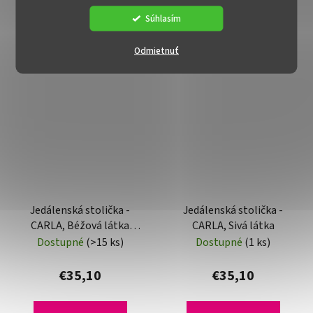
Súhlasím
Odmietnuť
Jedálenská stolička -
Jedálenská stolička -
CARLA, Béžová látka
CARLA, Sivá látka
(imitácia kože)
Dostupné
(>15 ks)
Dostupné
(1 ks)
€35,10
€35,10