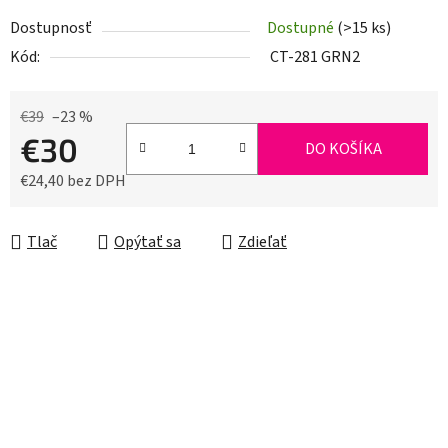
Dostupnosť
Dostupné
(>15 ks)
Kód:
CT-281 GRN2
€39
–23 %
€30
DO KOŠÍKA
€24,40 bez DPH
Jednotková cena:
Tlač
Opýtať sa
Zdieľať