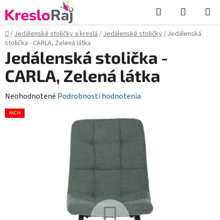
Prejsť
Hľadať
NÁKUP
na
KOŠÍK
obsah
Domov
/
Jedálenské stoličky a kreslá
/
Jedálenské stoličky
/
Jedálenská
stolička - CARLA, Zelená látka
Jedálenská stolička -
CARLA, Zelená látka
Priemerné
Neohodnotené
Podrobnosti hodnotenia
hodnotenie
AKCIA
produktu
je
0,0
z
5
hviezdičiek.