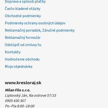
Doprava a spôsob platby
t
Často kladené otázky
i
Obchodné podmienky
e
Podmienky ochrany osobných údajov
Reklamačný poriadok, Záručné podmienky
Reklamačný formulár
Odstúpiť od zmluvy tu
Kontakty
Hodnotenie obchodu
Moja objednávka
www.kresloraj.sk
Milan Filo s.r.o.
Liptovský Ján, Na ostrove 57/15
0905 430 367
Po–Pia 8:00–18:00