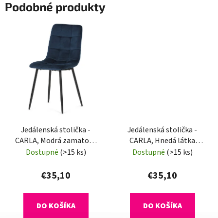
Podobné produkty
Jedálenská stolička -
Jedálenská stolička -
CARLA, Modrá zamatová
CARLA, Hnedá látka
látka
(imitácia kože)
Dostupné
(>15 ks)
Dostupné
(>15 ks)
€35,10
€35,10
DO KOŠÍKA
DO KOŠÍKA