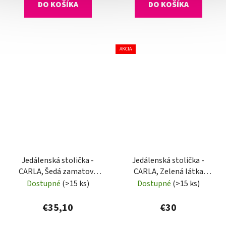
DO KOŠÍKA
DO KOŠÍKA
AKCIA
Jedálenská stolička -
Jedálenská stolička -
CARLA, Šedá zamatová
CARLA, Zelená látka
látka
(imitácia kože)
Dostupné
(>15 ks)
Dostupné
(>15 ks)
€35,10
€30