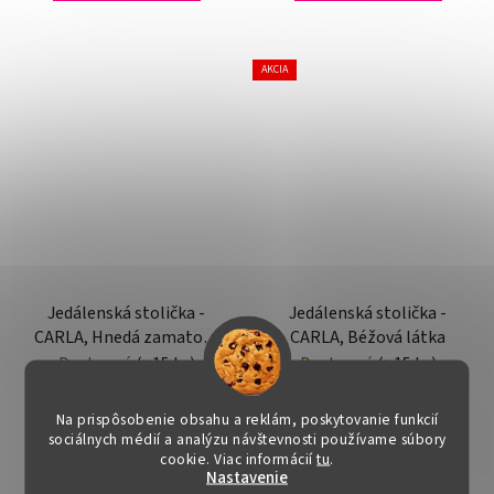
AKCIA
Jedálenská stolička -
Jedálenská stolička -
CARLA, Hnedá zamatová
CARLA, Béžová látka
látka
Dostupné
(>15 ks)
Dostupné
(>15 ks)
€35,10
€30
Na prispôsobenie obsahu a reklám, poskytovanie funkcií
sociálnych médií a analýzu návštevnosti používame súbory
cookie. Viac informácií
tu
.
Nastavenie
DO KOŠÍKA
DO KOŠÍKA