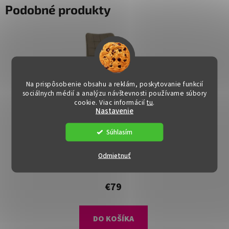
Podobné produkty
Na prispôsobenie obsahu a reklám, poskytovanie funkcií
sociálnych médií a analýzu návštevnosti používame súbory
cookie. Viac informácií
tu
.
Nastavenie
Súhlasím
Jedálenská stolička -
SARIN, Sivohnedá
Odmietnuť
zamatová látka
Dostupné
(>15 ks)
€79
DO KOŠÍKA