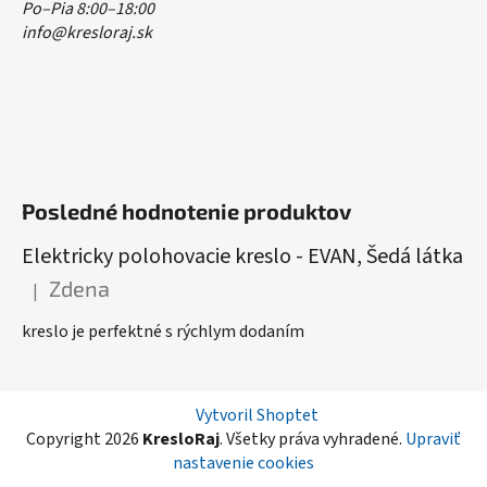
Po–Pia 8:00–18:00
info@kresloraj.sk
Posledné hodnotenie produktov
Elektricky polohovacie kreslo - EVAN, Šedá látka
Zdena
|
Hodnotenie produktu je 5 z 5 hviezdičiek.
kreslo je perfektné s rýchlym dodaním
Vytvoril Shoptet
Copyright 2026
KresloRaj
. Všetky práva vyhradené.
Upraviť
nastavenie cookies