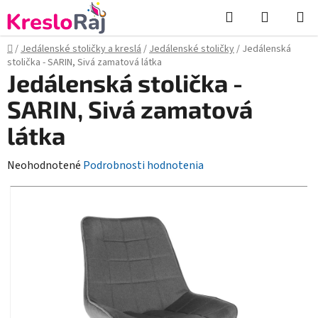
Prejsť
Hľadať
NÁKUP
na
KOŠÍK
obsah
Domov
/
Jedálenské stoličky a kreslá
/
Jedálenské stoličky
/
Jedálenská
stolička - SARIN, Sivá zamatová látka
Jedálenská stolička -
SARIN, Sivá zamatová
látka
Priemerné
Neohodnotené
Podrobnosti hodnotenia
hodnotenie
produktu
je
0,0
z
5
hviezdičiek.