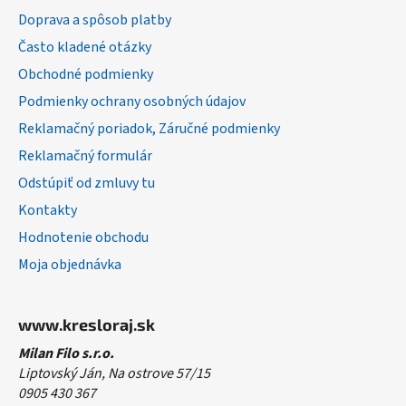
ä
Doprava a spôsob platby
t
Často kladené otázky
i
Obchodné podmienky
e
Podmienky ochrany osobných údajov
Reklamačný poriadok, Záručné podmienky
Reklamačný formulár
Odstúpiť od zmluvy tu
Kontakty
Hodnotenie obchodu
Moja objednávka
www.kresloraj.sk
Milan Filo s.r.o.
Liptovský Ján, Na ostrove 57/15
0905 430 367