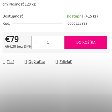
cm. Nosnosť 120 kg.
Dostupnosť
Dostupné
(>15 ks)
Kód:
0000255793
€79
DO KOŠÍKA
€64,20 bez DPH
Jednotková cena:
Tlač
Opýtať sa
Zdieľať