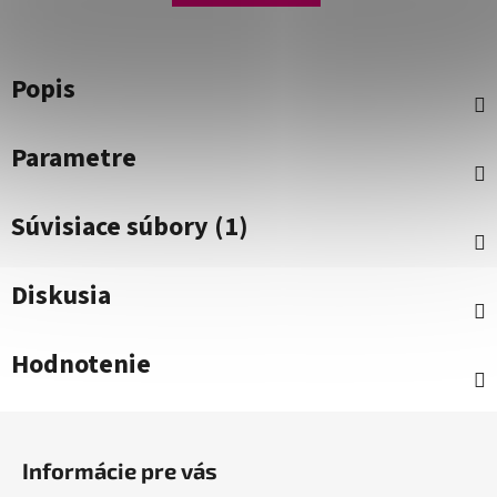
Popis
Parametre
Súvisiace súbory (1)
Diskusia
Hodnotenie
Z
á
Informácie pre vás
p