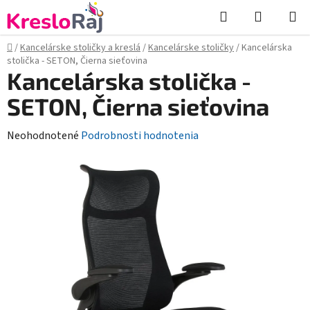
Prejsť
Hľadať
NÁKUP
na
KOŠÍK
obsah
Domov
/
Kancelárske stoličky a kreslá
/
Kancelárske stoličky
/
Kancelárska
stolička - SETON, Čierna sieťovina
Kancelárska stolička -
SETON, Čierna sieťovina
Priemerné
Neohodnotené
Podrobnosti hodnotenia
hodnotenie
produktu
je
0,0
z
5
hviezdičiek.