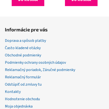
Z
á
Informácie pre vás
p
ä
Doprava a spôsob platby
t
Často kladené otázky
i
Obchodné podmienky
e
Podmienky ochrany osobných údajov
Reklamačný poriadok, Záručné podmienky
Reklamačný formulár
Odstúpiť od zmluvy tu
Kontakty
Hodnotenie obchodu
Moja objednávka