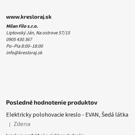
www.kresloraj.sk
Milan Filo s.r.o.
Liptovský Ján, Na ostrove 57/15
0905 430 367
Po–Pia 8:00–18:00
info@kresloraj.sk
Posledné hodnotenie produktov
Elektricky polohovacie kreslo - EVAN, Šedá látka
Zdena
|
Hodnotenie produktu je 5 z 5 hviezdičiek.