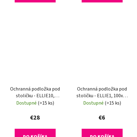
Ochranná podložka pod
Ochranná podložka pod
stoličku - ELLIE10,
stoličku - ELLIE1, 100x70
120x90 cm, 1,8 mm
cm, 0,5 mm
Dostupné
(>15 ks)
Dostupné
(>15 ks)
€28
€6
DO KOŠÍKA
DO KOŠÍKA