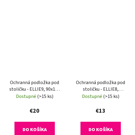
Ochranná podložka pod
Ochranná podložka pod
stoličku - ELLIE9, 90x120
stoličku - ELLIE8,
cm, 1,8 mm
120x120 cm, 0,8 mm
Dostupné
(>15 ks)
Dostupné
(>15 ks)
€20
€13
DO KOŠÍKA
DO KOŠÍKA