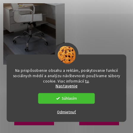
Na prispôsobenie obsahu a reklám, poskytovanie funkcií
Ochranná podložka pod
Ochranná podložka pod
sociálnych médií a analýzu návštevnosti používame súbory
stoličku - ELLIE3,
stoličku - ELLIE5, 100x50
cookie. Viac informácií
tu
.
140x100 cm, 0,5 mm
cm, 0,8 mm
Dostupné
(>15 ks)
Dostupné
(>15 ks)
Nastavenie
€11
€10
Súhlasím
Odmietnuť
DO KOŠÍKA
DO KOŠÍKA