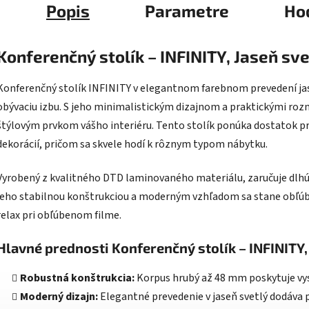
Popis
Parametre
Ho
Konferenčný stolík – INFINITY, Jaseň sve
Konferenčný stolík INFINITY v elegantnom farebnom prevedení ja
obývaciu izbu. S jeho minimalistickým dizajnom a praktickými roz
štýlovým prvkom vášho interiéru. Tento stolík ponúka dostatok pri
dekorácií, pričom sa skvele hodí k rôznym typom nábytku.
Vyrobený z kvalitného DTD laminovaného materiálu, zaručuje dlhú 
jeho stabilnou konštrukciou a moderným vzhľadom sa stane obľú
relax pri obľúbenom filme.
Hlavné prednosti Konferenčný stolík – INFINITY,
Robustná konštrukcia:
Korpus hrubý až 48 mm poskytuje vys
Moderný dizajn:
Elegantné prevedenie v jaseň svetlý dodáva p