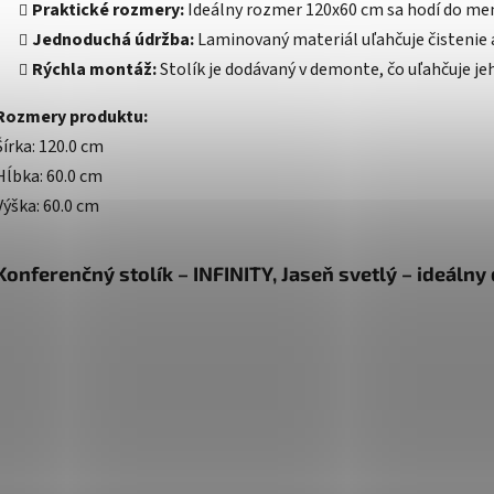
Praktické rozmery:
Ideálny rozmer 120x60 cm sa hodí do menš
Jednoduchá údržba:
Laminovaný materiál uľahčuje čistenie a
Rýchla montáž:
Stolík je dodávaný v demonte, čo uľahčuje j
Rozmery produktu:
Šírka: 120.0 cm
Hĺbka: 60.0 cm
Výška: 60.0 cm
Konferenčný stolík – INFINITY, Jaseň svetlý – ideáln