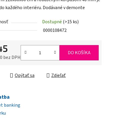
 do každého interiéru. Dodávané v demonte
nosť
Dostupné
(>15 ks)
iek.
0000108472
45
DO KOŠÍKA
90 bez DPH
ková cena:
Opýtať sa
Zdieľať
atba
et banking
rku