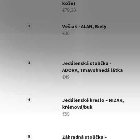
kože)
€79,20
Vešiak - ALAN, Biely
€30
Jedálenská stolička -
ADORA, Tmavohnedá látka
€49
Jedálenské kreslo – NIZAR,
krémová/buk
€59
Záhradná stolička –