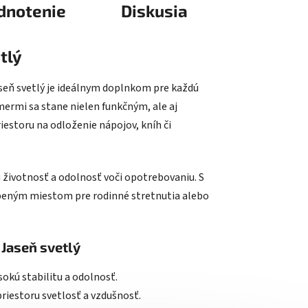
dnotenie
Diskusia
tlý
seň svetlý je ideálnym doplnkom pre každú
mermi sa stane nielen funkčným, ale aj
estoru na odloženie nápojov, kníh či
životnosť a odolnosť voči opotrebovaniu. S
beným miestom pre rodinné stretnutia alebo
 Jaseň svetlý
okú stabilitu a odolnosť.
riestoru svetlosť a vzdušnosť.