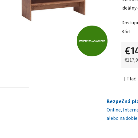
0,0
ideálny
z
5
Dostup
hviezdič
Kód:
DOPRAVA ZADARMO
€1
€117,
Jednot
Tlač
Bezpečná pl
Online, Intern
alebo na dobie