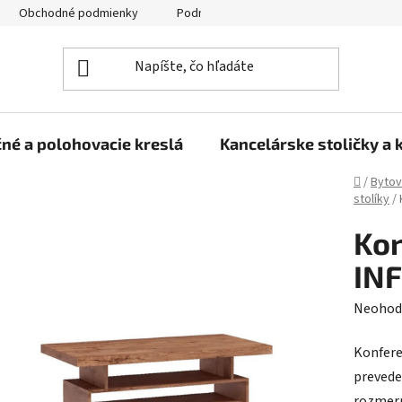
Obchodné podmienky
Podmienky ochrany osobných údajov
né a polohovacie kreslá
Kancelárske stoličky a 
Domov
/
Bytov
stolíky
/
Kon
INF
Prieme
Neohod
hodnot
Konfere
produk
prevede
je
rozmer