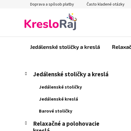
Prejsť
Doprava a spôsob platby
Často kladené otázky
na
obsah
Jedálenské stoličky a kreslá
Relaxač
B
K
Preskočiť
Jedálenské stoličky a kreslá
a
kategórie
o
t
č
Jedálenské stoličky
e
n
g
Jedálenské kreslá
ý
ó
p
r
Barové stoličky
i
a
e
Relaxačné a polohovacie
n
kreslá