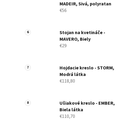
MADEIR, Sivá, polyratan
€56
Stojan na kvetináče -
MAVERO, Biely
€29
Hojdacie kreslo - STORM,
Modrá látka
€118,80
Ušiakové kreslo - EMBER,
Biela látka
€110,70