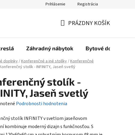
Prihlásenie
Registrácia
Reklamačný poriadok, Záručné podmienky
Reklamačný formulár
PRÁZDNY KOŠÍK
NÁKUPNÝ
KOŠÍK
kreslá
Záhradný nábytok
Bytové doplnky
é doplnky
/
Konferenčné a iné stolíky
/
Konferenčné
Konferenčný stolík - INFINITY, Jaseň svetlý
ferenčný stolík -
INITY, Jaseň svetlý
rné
notené
Podrobnosti hodnotenia
enie
nčný stolík INFINITY v svetlom jaseňovom
tu
ní kombinuje moderný dizajn s funkčnosťou. S
mi 120x60x60 cm a robustným korpusom 48 mm je