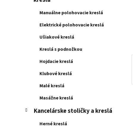
e
l
Manuálne polohovacie kreslá
Elektrické polohovacie kreslá
Ušiakové kreslá
Kreslá s podnožkou
Hojdacie kreslá
Klubové kreslá
Malé kreslá
Masážne kreslá
Kancelárske stoličky a kreslá
Herné kreslá