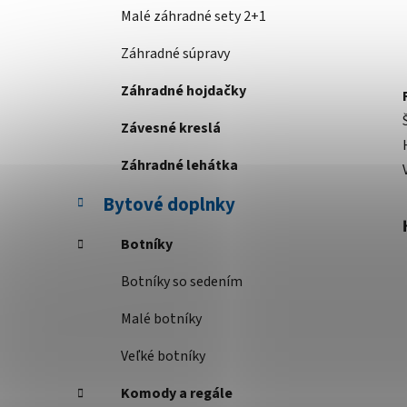
Malé záhradné sety 2+1
Záhradné súpravy
Záhradné hojdačky
Závesné kreslá
Záhradné lehátka
Bytové doplnky
Botníky
Botníky so sedením
Malé botníky
Veľké botníky
Komody a regále