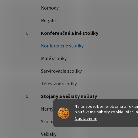
Komody
Regále
Konferenčné a iné stolíky
Konferenčné stolíky
Malé stolíky
Servírovacie stolíky
Televízne stolíky
Stojany a vešiaky na šaty
Na prispôsobenie obsahu a reklám
Nemý sluha
používame súbory cookie. Viac i
Nastavenie
Stojany na šaty
Vešiaky