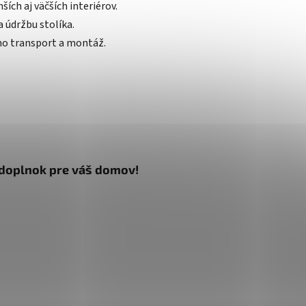
ích aj väčších interiérov.
 údržbu stolíka.
eho transport a montáž.
y doplnok pre váš domov!