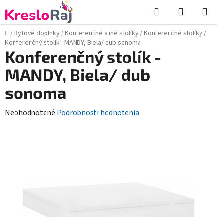
Prejsť
Hľadať
NÁKUP
na
KOŠÍK
obsah
Domov
/
Bytové doplnky
/
Konferenčné a iné stolíky
/
Konferenčné stolíky
/
Konferenčný stolík - MANDY, Biela/ dub sonoma
Konferenčný stolík -
MANDY, Biela/ dub
sonoma
Priemerné
Neohodnotené
Podrobnosti hodnotenia
hodnotenie
produktu
je
0,0
z
5
hviezdičiek.