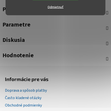
Odmietnuť
Popis
Parametre
Diskusia
Hodnotenie
Z
á
Informácie pre vás
p
ä
Doprava a spôsob platby
t
Často kladené otázky
i
Obchodné podmienky
e