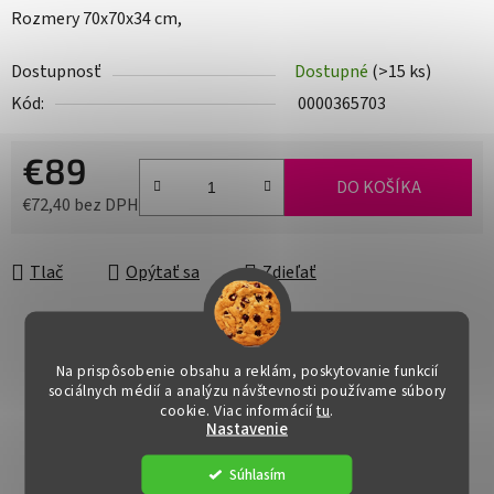
Rozmery 70x70x34 cm,
Dostupnosť
Dostupné
(>15 ks)
Kód:
0000365703
€89
DO KOŠÍKA
€72,40 bez DPH
Jednotková cena:
Tlač
Opýtať sa
Zdieľať
Na prispôsobenie obsahu a reklám, poskytovanie funkcií
sociálnych médií a analýzu návštevnosti používame súbory
cookie. Viac informácií
tu
.
Nastavenie
Súhlasím