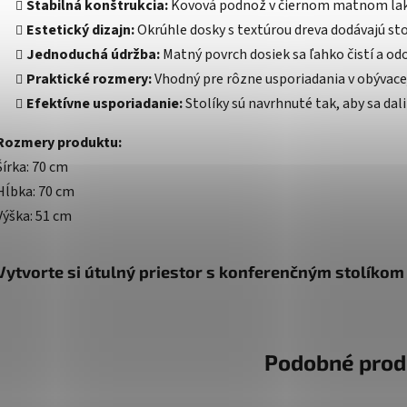
Stabilná konštrukcia:
Kovová podnož v čiernom matnom laku 
Estetický dizajn:
Okrúhle dosky s textúrou dreva dodávajú st
Jednoduchá údržba:
Matný povrch dosiek sa ľahko čistí a o
Praktické rozmery:
Vhodný pre rôzne usporiadania v obývace
Efektívne usporiadanie:
Stolíky sú navrhnuté tak, aby sa dal
Rozmery produktu:
Šírka: 70 cm
Hĺbka: 70 cm
Výška: 51 cm
Vytvorte si útulný priestor s konferenčným stolíko
Podobné prod