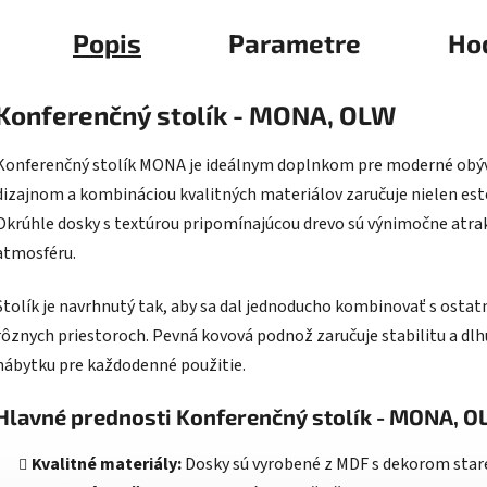
Popis
Parametre
Ho
Konferenčný stolík - MONA, OLW
Konferenčný stolík MONA je ideálnym doplnkom pre moderné obýv
dizajnom a kombináciou kvalitných materiálov zaručuje nielen estet
Okrúhle dosky s textúrou pripomínajúcou drevo sú výnimočne atra
atmosféru.
Stolík je navrhnutý tak, aby sa dal jednoducho kombinovať s osta
rôznych priestoroch. Pevná kovová podnož zaručuje stabilitu a dlhú
nábytku pre každodenné použitie.
Hlavné prednosti Konferenčný stolík - MONA, 
Kvalitné materiály:
Dosky sú vyrobené z MDF s dekorom staréh