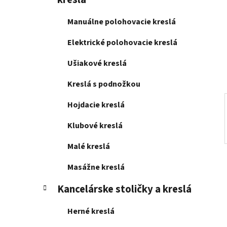
e
l
Manuálne polohovacie kreslá
Elektrické polohovacie kreslá
Ušiakové kreslá
Kreslá s podnožkou
Hojdacie kreslá
Klubové kreslá
Malé kreslá
Masážne kreslá
Kancelárske stoličky a kreslá
Herné kreslá