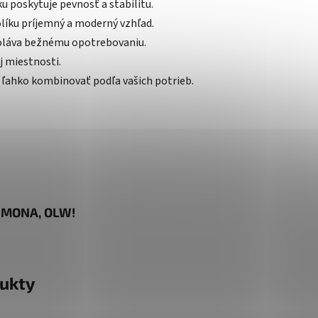
poskytuje pevnosť a stabilitu.
olíku príjemný a moderný vzhľad.
doláva bežnému opotrebovaniu.
j miestnosti.
i ľahko kombinovať podľa vašich potrieb.
m MONA, OLW!
ukty