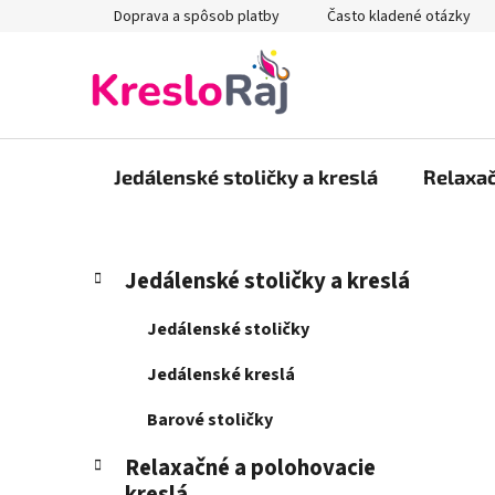
Prejsť
Doprava a spôsob platby
Často kladené otázky
na
obsah
Jedálenské stoličky a kreslá
Relaxač
B
K
Preskočiť
Jedálenské stoličky a kreslá
a
kategórie
o
t
č
Jedálenské stoličky
e
n
g
Jedálenské kreslá
ý
ó
p
r
Barové stoličky
i
a
e
Relaxačné a polohovacie
n
kreslá