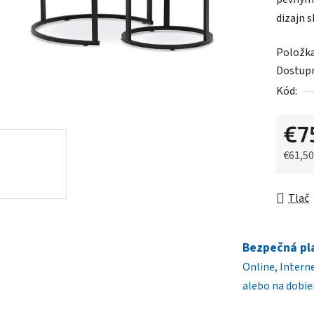
0,0
dizajn s
z
5
Položk
hviezdič
Dostup
Kód:
€7
€61,5
Jednot
Tlač
Bezpečná pl
Online, Intern
alebo na dobie