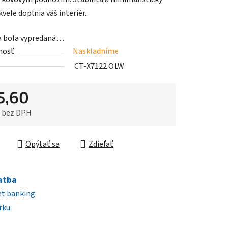
kvele doplnia váš interiér.
a bola vypredaná…
iek.
nosť
Naskladníme
CT-X7122 OLW
5,60
0 bez DPH
ková cena:
Opýtať sa
Zdieľať
atba
et banking
rku