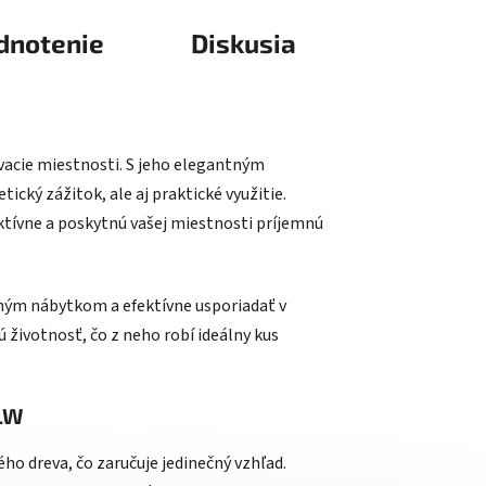
dnotenie
Diskusia
acie miestnosti. S jeho elegantným
ický zážitok, ale aj praktické využitie.
ktívne a poskytnú vašej miestnosti príjemnú
tným nábytkom a efektívne usporiadať v
 životnosť, čo z neho robí ideálny kus
OLW
o dreva, čo zaručuje jedinečný vzhľad.