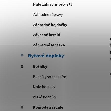
Malé záhradné sety 2+1
Záhradné súpravy
Záhradné hojdačky
Závesné kreslá
Záhradné lehátka
Bytové doplnky
Botníky
Botníky so sedením
Malé botníky
Veľké botníky
Komody a regále