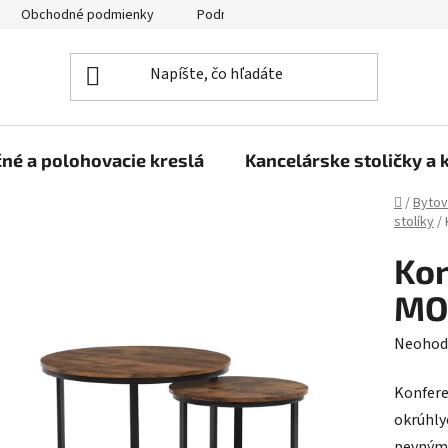
Obchodné podmienky
Podmienky ochrany osobných údajov
né a polohovacie kreslá
Kancelárske stoličky a 
Domov
/
Bytov
stolíky
/
Kon
MO
Prieme
Neohod
hodnot
Konfere
produk
okrúhly
je
pevným 