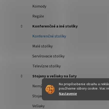
Komody
Regále
Konferenčné a iné stolíky
Konferenčné stolíky
Malé stolíky
Servírovacie stolíky
Televízne stolíky
Stojany a vešiaky na šaty
Na prispôsobenie obsahu a reklám
Nemý sluha
používame súbory cookie. Viac i
Nastavenie
Stojany na šaty
Vešiaky