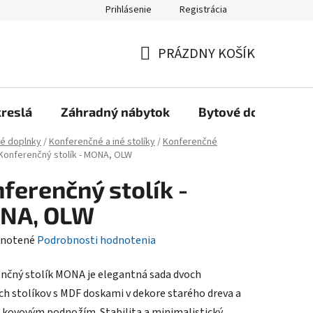
Prihlásenie
Registrácia
Reklamačný poriadok, Záručné podmienky
Reklamačný formulár
PRÁZDNY KOŠÍK
NÁKUPNÝ
KOŠÍK
kreslá
Záhradný nábytok
Bytové doplnky
é doplnky
/
Konferenčné a iné stolíky
/
Konferenčné
Konferenčný stolík - MONA, OLW
ferenčný stolík -
NA, OLW
rné
notené
Podrobnosti hodnotenia
enie
nčný stolík MONA je elegantná sada dvoch
tu
ch stolíkov s MDF doskami v dekore starého dreva a
kovovým podnožím. Stabilita a minimalistický