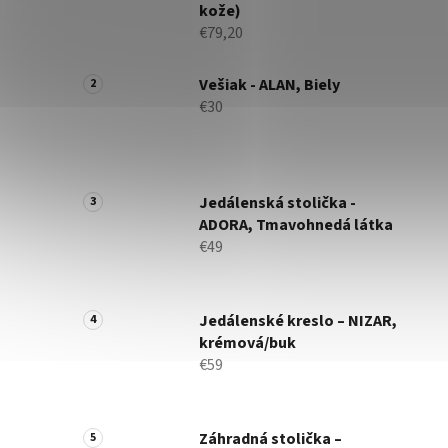
kože)
€79,20
Vešiak - ALAN, Biely
€30
Jedálenská stolička -
ADORA, Tmavohnedá látka
€49
Jedálenské kreslo – NIZAR,
krémová/buk
€59
Záhradná stolička –