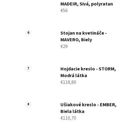
MADEIR, Sivá, polyratan
€56
Stojan na kvetináče -
MAVERO, Biely
€29
Hojdacie kreslo - STORM,
Modrá látka
€118,80
Ušiakové kreslo - EMBER,
Biela látka
€110,70