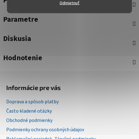
Popis
Odmietnuť
Parametre
Diskusia
Hodnotenie
Z
á
Informácie pre vás
p
ä
Doprava a spôsob platby
t
Často kladené otázky
i
Obchodné podmienky
e
Podmienky ochrany osobných údajov