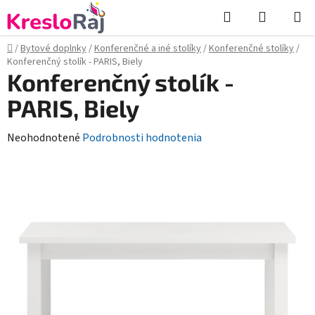
Prejsť
Hľadať
NÁKUP
na
KOŠÍK
obsah
Domov
/
Bytové doplnky
/
Konferenčné a iné stolíky
/
Konferenčné stolíky
/
Konferenčný stolík - PARIS, Biely
Konferenčný stolík -
PARIS, Biely
Priemerné
Neohodnotené
Podrobnosti hodnotenia
hodnotenie
produktu
je
0,0
z
5
hviezdičiek.