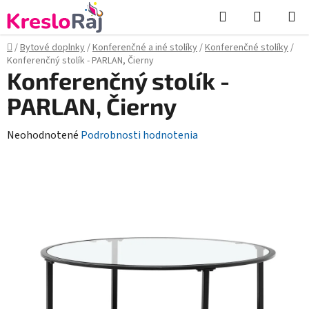
Prejsť
Hľadať
NÁKUP
na
KOŠÍK
obsah
Domov
/
Bytové doplnky
/
Konferenčné a iné stolíky
/
Konferenčné stolíky
/
Konferenčný stolík - PARLAN, Čierny
Konferenčný stolík -
PARLAN, Čierny
Priemerné
Neohodnotené
Podrobnosti hodnotenia
hodnotenie
produktu
je
0,0
z
5
hviezdičiek.