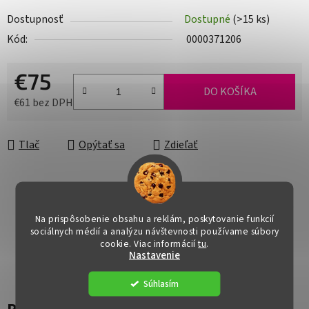
Dostupnosť
Dostupné
(>15 ks)
Kód:
0000371206
€75
DO KOŠÍKA
€61 bez DPH
Jednotková cena:
Tlač
Opýtať sa
Zdieľať
Na prispôsobenie obsahu a reklám, poskytovanie funkcií
sociálnych médií a analýzu návštevnosti používame súbory
cookie. Viac informácií
tu
.
Nastavenie
Súhlasím