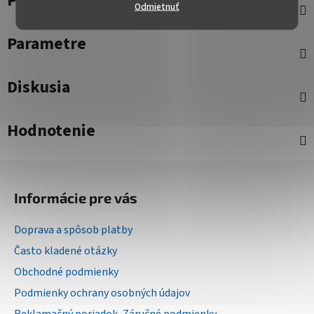
Popis
Odmietnuť
Parametre
Diskusia
Hodnotenie
Z
á
Informácie pre vás
p
ä
Doprava a spôsob platby
t
Často kladené otázky
i
Obchodné podmienky
e
Podmienky ochrany osobných údajov