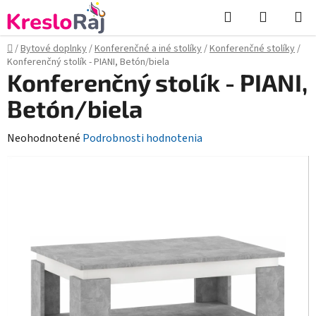
Prejsť
Hľadať
NÁKUP
na
KOŠÍK
obsah
Domov
/
Bytové doplnky
/
Konferenčné a iné stolíky
/
Konferenčné stolíky
/
Konferenčný stolík - PIANI, Betón/biela
Konferenčný stolík - PIANI,
Betón/biela
Priemerné
Neohodnotené
Podrobnosti hodnotenia
hodnotenie
produktu
je
0,0
z
5
hviezdičiek.