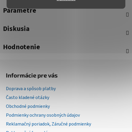
Parametre
Diskusia
Hodnotenie
Z
á
Informácie pre vás
p
ä
Doprava a spôsob platby
t
Často kladené otázky
i
Obchodné podmienky
e
Podmienky ochrany osobných údajov
Reklamačný poriadok, Záručné podmienky