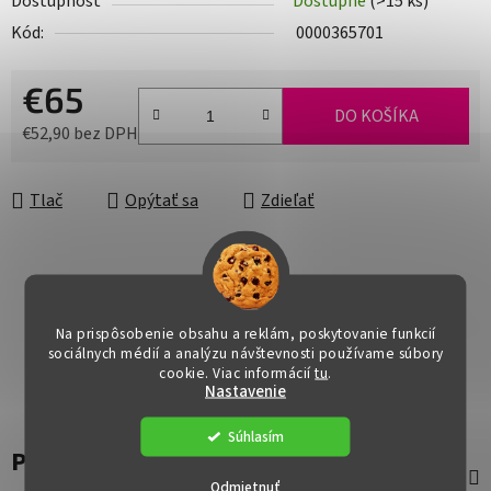
Dostupnosť
Dostupné
(>15 ks)
Kód:
0000365701
€65
DO KOŠÍKA
€52,90 bez DPH
Jednotková cena:
Tlač
Opýtať sa
Zdieľať
Na prispôsobenie obsahu a reklám, poskytovanie funkcií
sociálnych médií a analýzu návštevnosti používame súbory
cookie. Viac informácií
tu
.
Nastavenie
Súhlasím
Popis
Odmietnuť