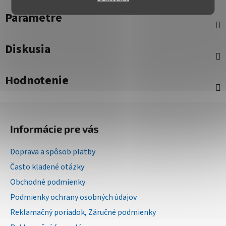
Parametre
Diskusia
Hodnotenie
Z
á
Informácie pre vás
p
ä
Doprava a spôsob platby
t
Často kladené otázky
i
Obchodné podmienky
e
Podmienky ochrany osobných údajov
Reklamačný poriadok, Záručné podmienky