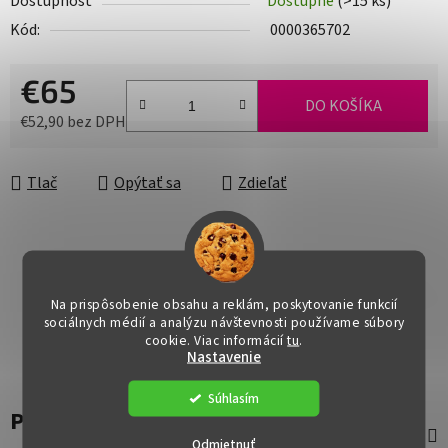
Dostupnosť
Dostupné
(>15 ks)
Kód:
0000365702
€65
DO KOŠÍKA
€52,90 bez DPH
Jednotková cena:
Tlač
Opýtať sa
Zdieľať
Na prispôsobenie obsahu a reklám, poskytovanie funkcií
sociálnych médií a analýzu návštevnosti používame súbory
cookie. Viac informácií
tu
.
Nastavenie
Súhlasím
Popis
Odmietnuť