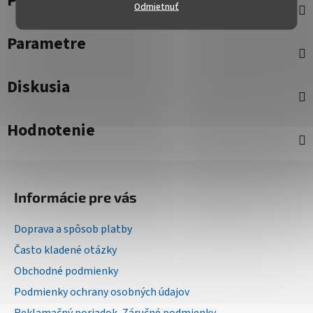
Popis
Odmietnuť
Parametre
Diskusia
Hodnotenie
Z
á
Informácie pre vás
p
ä
Doprava a spôsob platby
t
Často kladené otázky
i
Obchodné podmienky
e
Podmienky ochrany osobných údajov