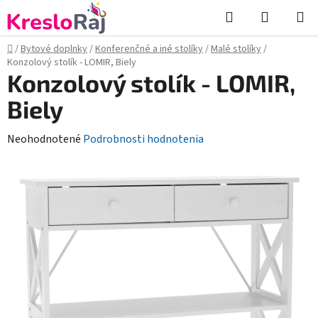
Prejsť
Hľadať
NÁKUP
na
KOŠÍK
obsah
Domov
/
Bytové doplnky
/
Konferenčné a iné stolíky
/
Malé stolíky
/
Konzolový stolík - LOMIR, Biely
Konzolový stolík - LOMIR,
Biely
Priemerné
Neohodnotené
Podrobnosti hodnotenia
hodnotenie
produktu
je
0,0
z
5
hviezdičiek.