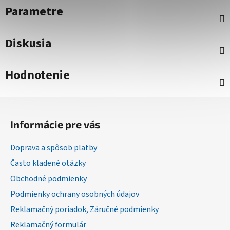
Parametre
Diskusia
Hodnotenie
Z
á
Informácie pre vás
p
ä
Doprava a spôsob platby
t
Často kladené otázky
i
Obchodné podmienky
e
Podmienky ochrany osobných údajov
Reklamačný poriadok, Záručné podmienky
Reklamačný formulár