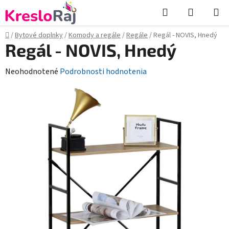
Prejsť
Hľadať
NÁKUP
na
KOŠÍK
obsah
Domov
/
Bytové doplnky
/
Komody a regále
/
Regále
/
Regál - NOVIS, Hnedý
Regál - NOVIS, Hnedý
Priemerné
Neohodnotené
Podrobnosti hodnotenia
hodnotenie
produktu
je
0,0
z
5
hviezdičiek.