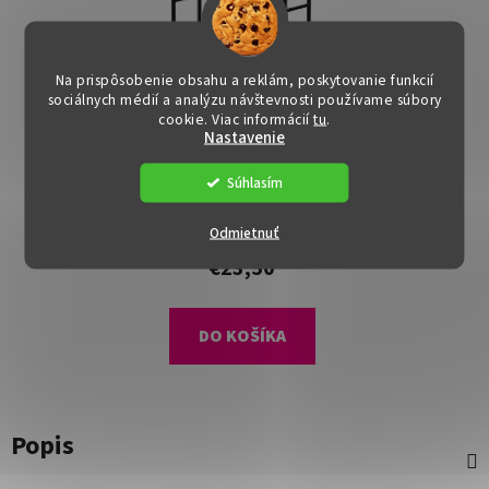
Na prispôsobenie obsahu a reklám, poskytovanie funkcií
sociálnych médií a analýzu návštevnosti používame súbory
cookie. Viac informácií
tu
.
Nastavenie
Regál - NOVIS, Hnedá
Súhlasím
Dostupné
(>15 ks)
Odmietnuť
€23,50
DO KOŠÍKA
Popis