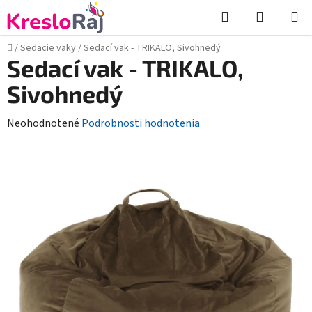
Prejsť
Hľadať
NÁKUP
na
KOŠÍK
obsah
Domov
/
Sedacie vaky
/
Sedací vak - TRIKALO, Sivohnedý
Sedací vak - TRIKALO,
Sivohnedý
Priemerné
Neohodnotené
Podrobnosti hodnotenia
hodnotenie
produktu
je
0,0
z
5
hviezdičiek.