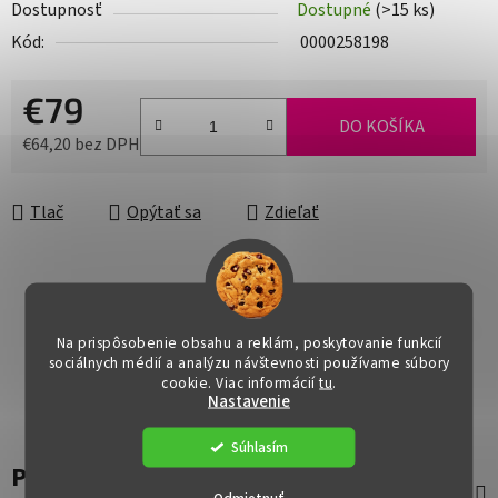
Dostupnosť
Dostupné
(>15 ks)
Kód:
0000258198
€79
DO KOŠÍKA
€64,20 bez DPH
Jednotková cena:
Tlač
Opýtať sa
Zdieľať
Na prispôsobenie obsahu a reklám, poskytovanie funkcií
sociálnych médií a analýzu návštevnosti používame súbory
cookie. Viac informácií
tu
.
Nastavenie
Súhlasím
Popis
Odmietnuť