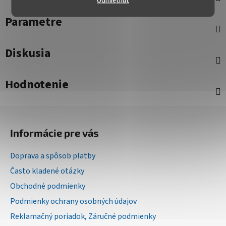
Parametre
Diskusia
Hodnotenie
Z
á
Informácie pre vás
p
ä
Doprava a spôsob platby
t
Často kladené otázky
i
Obchodné podmienky
e
Podmienky ochrany osobných údajov
Reklamačný poriadok, Záručné podmienky