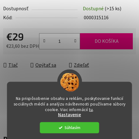
Dostupnosť
Dostupné
(>15 ks)
Kód:
0000315116
€29
DO KOŠÍKA
€23,60 bez DPH
Jednotková cena:
Tlač
Opýtať sa
Zdieľať
Na prispôsobenie obsahu a reklám, poskytovanie funkcií
sociálnych médií a analýzu návštevnosti používame súbory
cookie. Viac informácií
tu
.
Nastavenie
Súhlasím