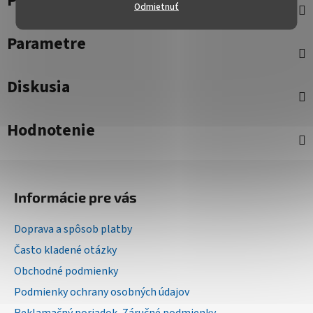
Popis
Odmietnuť
Parametre
Diskusia
Hodnotenie
Z
á
Informácie pre vás
p
ä
Doprava a spôsob platby
t
Často kladené otázky
i
Obchodné podmienky
e
Podmienky ochrany osobných údajov