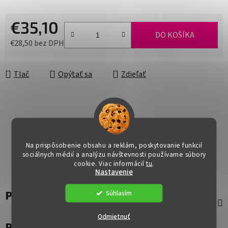
€35,10
DO KOŠÍKA
€28,50 bez DPH
Jednotková cena:
Tlač
Opýtať sa
Zdieľať
Na prispôsobenie obsahu a reklám, poskytovanie funkcií
sociálnych médií a analýzu návštevnosti používame súbory
cookie. Viac informácií
tu
.
Nastavenie
Popis
Súhlasím
Odmietnuť
Parametre