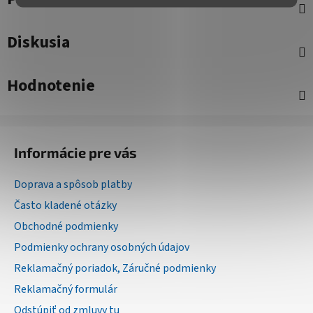
Diskusia
Hodnotenie
Z
á
Informácie pre vás
p
ä
Doprava a spôsob platby
t
Často kladené otázky
i
Obchodné podmienky
e
Podmienky ochrany osobných údajov
Reklamačný poriadok, Záručné podmienky
Reklamačný formulár
Odstúpiť od zmluvy tu