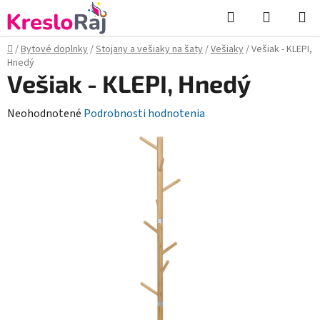
Prejsť
Hľadať
NÁKUP
na
KOŠÍK
obsah
Domov
/
Bytové doplnky
/
Stojany a vešiaky na šaty
/
Vešiaky
/
Vešiak - KLEPI,
Hnedý
Vešiak - KLEPI, Hnedý
Priemerné
Neohodnotené
Podrobnosti hodnotenia
hodnotenie
produktu
je
0,0
z
5
hviezdičiek.