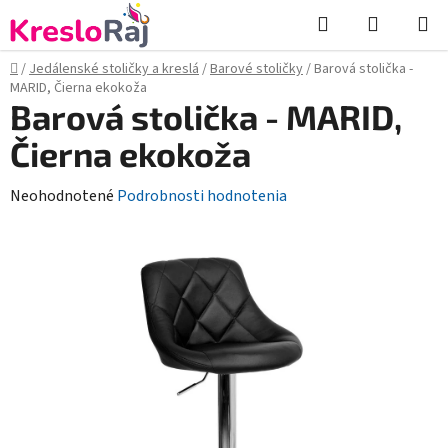
Prejsť
Hľadať
NÁKUP
na
KOŠÍK
obsah
Domov
/
Jedálenské stoličky a kreslá
/
Barové stoličky
/
Barová stolička -
MARID, Čierna ekokoža
Barová stolička - MARID,
Čierna ekokoža
Priemerné
Neohodnotené
Podrobnosti hodnotenia
hodnotenie
produktu
je
0,0
z
5
hviezdičiek.