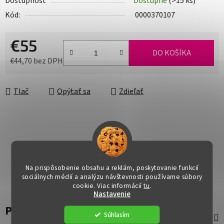
Dostupnosť
Dostupné
(>15 ks)
Kód:
0000370107
€55
DO KOŠÍKA
€44,70 bez DPH
Jednotková cena:
Tlač
Opýtať sa
Zdieľať
Na prispôsobenie obsahu a reklám, poskytovanie funkcií
sociálnych médií a analýzu návštevnosti používame súbory
cookie. Viac informácií
tu
.
Nastavenie
Popis
Súhlasím