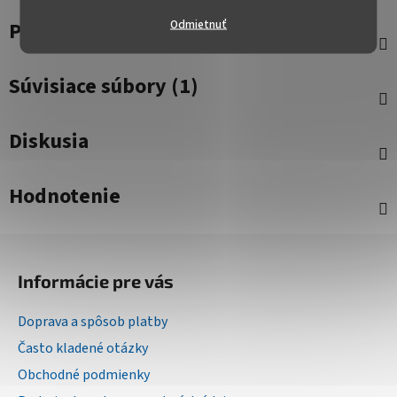
Odmietnuť
Parametre
Súvisiace súbory (1)
Diskusia
Hodnotenie
Z
á
Informácie pre vás
p
ä
Doprava a spôsob platby
t
Často kladené otázky
i
Obchodné podmienky
e