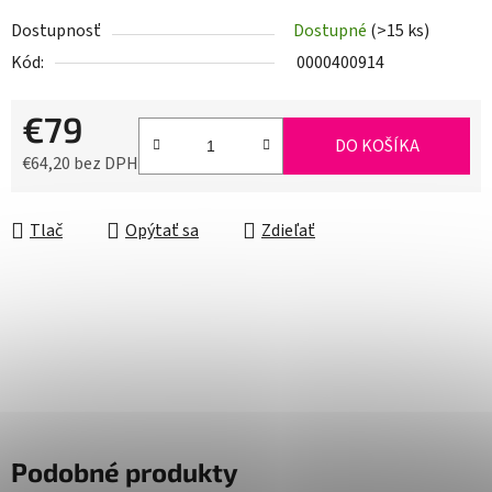
Dostupnosť
Dostupné
(>15 ks)
Kód:
0000400914
€79
DO KOŠÍKA
€64,20 bez DPH
Jednotková cena:
Tlač
Opýtať sa
Zdieľať
Podobné produkty