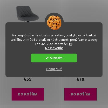
Na prispôsobenie obsahu a reklám, poskytovanie funkcií
sociálnych médií a analýzu návštevnosti používame súbory
cookie. Viac informácií
tu
.
Nastavenie
Barová stolička -
Barová stolička -
Súhlasím
TERKAN, Sivá látka
TERKAN, Koňaková
ekokoža
Dostupné
(>15 ks)
Dostupné
(>15 ks)
Odmietnuť
€55
€79
DO KOŠÍKA
DO KOŠÍKA