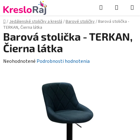
Prejsť
Hľadať
NÁKUP
na
KOŠÍK
obsah
Domov
/
Jedálenské stoličky a kreslá
/
Barové stoličky
/
Barová stolička -
TERKAN, Čierna látka
Barová stolička - TERKAN,
Čierna látka
Priemerné
Neohodnotené
Podrobnosti hodnotenia
hodnotenie
produktu
je
0,0
z
5
hviezdičiek.