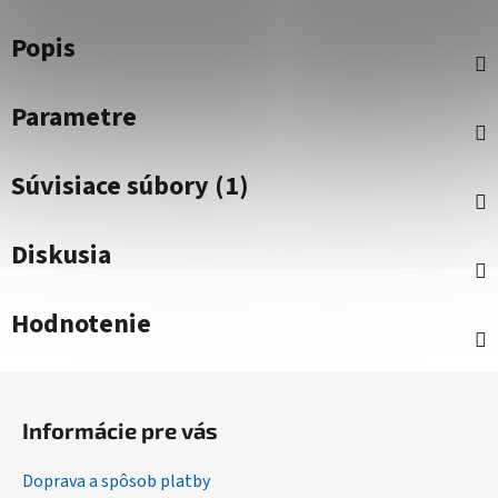
Popis
Parametre
Súvisiace súbory (1)
Diskusia
Hodnotenie
Z
á
Informácie pre vás
p
ä
Doprava a spôsob platby