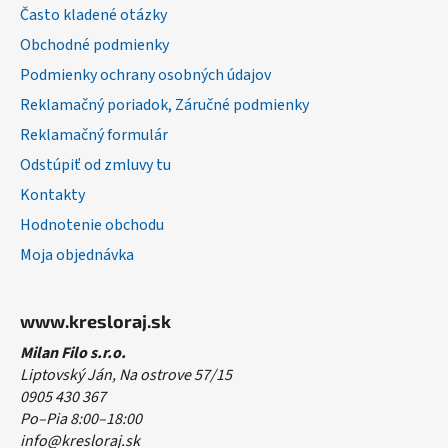
t
Často kladené otázky
i
Obchodné podmienky
e
Podmienky ochrany osobných údajov
Reklamačný poriadok, Záručné podmienky
Reklamačný formulár
Odstúpiť od zmluvy tu
Kontakty
Hodnotenie obchodu
Moja objednávka
www.kresloraj.sk
Milan Filo s.r.o.
Liptovský Ján, Na ostrove 57/15
0905 430 367
Po–Pia 8:00–18:00
info@kresloraj.sk