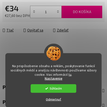
€34
DO KOŠÍKA
€27,60 bez DPH
Jednotková cena:
Tlač
Opýtať sa
Zdieľať
Na prispôsobenie obsahu a reklám, poskytovanie funkcií
sociálnych médií a analýzu návštevnosti používame súbory
cookie. Viac informácií
tu
.
Nastavenie
Popis
Súhlasím
Odmietnuť
Parametre