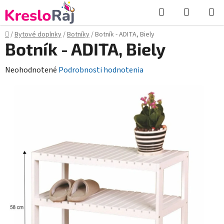
Prejsť
Hľadať
NÁKUP
na
KOŠÍK
obsah
Domov
/
Bytové doplnky
/
Botníky
/
Botník - ADITA, Biely
Botník - ADITA, Biely
Priemerné
Neohodnotené
Podrobnosti hodnotenia
hodnotenie
produktu
je
0,0
z
5
hviezdičiek.