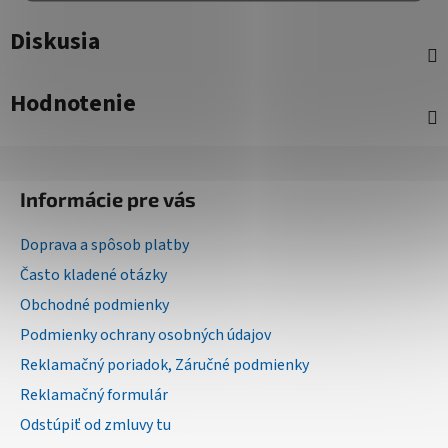
Diskusia
Hodnotenie
Z
á
Informácie pre vás
p
ä
Doprava a spôsob platby
t
Často kladené otázky
i
Obchodné podmienky
e
Podmienky ochrany osobných údajov
Reklamačný poriadok, Záručné podmienky
Reklamačný formulár
Odstúpiť od zmluvy tu