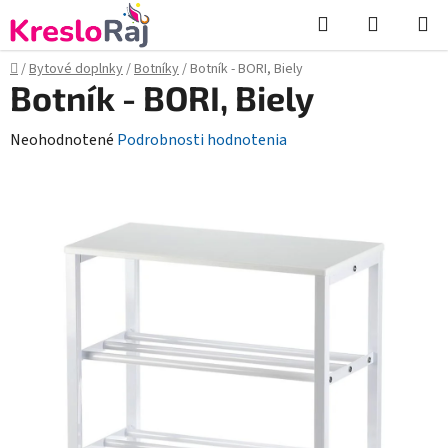
Prejsť
Hľadať
NÁKUP
na
KOŠÍK
obsah
Domov
/
Bytové doplnky
/
Botníky
/
Botník - BORI, Biely
Botník - BORI, Biely
Priemerné
Neohodnotené
Podrobnosti hodnotenia
hodnotenie
produktu
je
0,0
z
5
hviezdičiek.