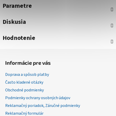
Parametre
Diskusia
Hodnotenie
Z
á
Informácie pre vás
p
ä
Doprava a spôsob platby
t
Často kladené otázky
i
Obchodné podmienky
e
Podmienky ochrany osobných údajov
Reklamačný poriadok, Záručné podmienky
Reklamačný formulár