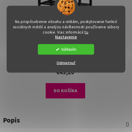
Na prispôsobenie obsahu a reklám, poskytovanie funkcií
sociálnych médií a analýzu návštevnosti používame súbory
cookie. Viac informácií
tu
.
Nastavenie
Botník - BORI, Čierny
Súhlasím
Dostupné
(>15 ks)
Odmietnuť
€43,20
DO KOŠÍKA
Popis