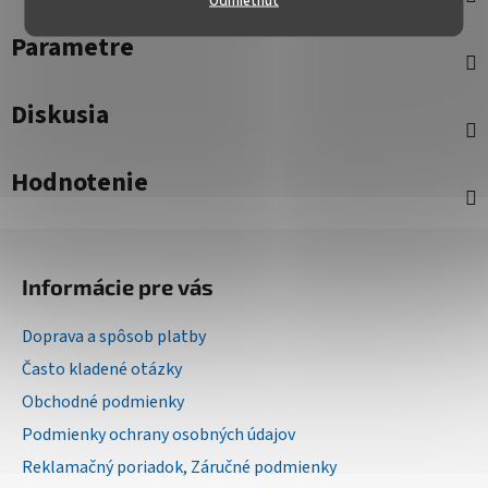
Parametre
Diskusia
Hodnotenie
Z
á
Informácie pre vás
p
ä
Doprava a spôsob platby
t
Často kladené otázky
i
Obchodné podmienky
e
Podmienky ochrany osobných údajov
Reklamačný poriadok, Záručné podmienky