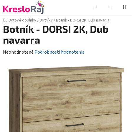
Prejsť
Hľadať
NÁKUP
na
KOŠÍK
obsah
Domov
/
Bytové doplnky
/
Botníky
/
Botník - DORSI 2K, Dub navarra
Botník - DORSI 2K, Dub
navarra
Priemerné
Neohodnotené
Podrobnosti hodnotenia
hodnotenie
produktu
je
0,0
z
5
hviezdičiek.