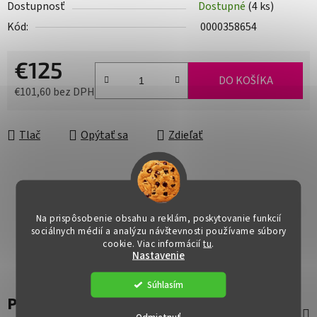
Dostupnosť
Dostupné
(4 ks)
Kód:
0000358654
€125
DO KOŠÍKA
€101,60 bez DPH
Jednotková cena:
Tlač
Opýtať sa
Zdieľať
Na prispôsobenie obsahu a reklám, poskytovanie funkcií
sociálnych médií a analýzu návštevnosti používame súbory
cookie. Viac informácií
tu
.
Nastavenie
Súhlasím
Popis
Odmietnuť