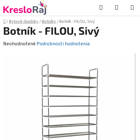
Prejsť
Hľadať
NÁKUP
na
KOŠÍK
obsah
Domov
/
Bytové doplnky
/
Botníky
/
Botník - FILOU, Sivý
Botník - FILOU, Sivý
Priemerné
Neohodnotené
Podrobnosti hodnotenia
hodnotenie
produktu
je
0,0
z
5
hviezdičiek.