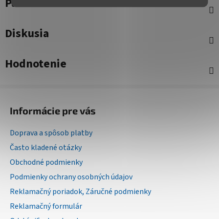
Parametre
Diskusia
Hodnotenie
Z
á
Informácie pre vás
p
ä
Doprava a spôsob platby
t
Často kladené otázky
i
Obchodné podmienky
e
Podmienky ochrany osobných údajov
Reklamačný poriadok, Záručné podmienky
Reklamačný formulár