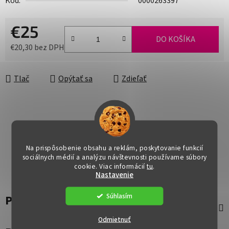
Kód:
0000263397
€25
DO KOŠÍKA
€20,30 bez DPH
Jednotková cena:
Tlač
Opýtať sa
Zdieľať
Na prispôsobenie obsahu a reklám, poskytovanie funkcií
sociálnych médií a analýzu návštevnosti používame súbory
cookie. Viac informácií
tu
.
Nastavenie
Súhlasím
Popis
Odmietnuť