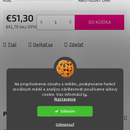
Kód:
ABO-G1007 OAK
€51,30
DO KOŠÍKA
€41,70 bez DPH
Jednotková cena:
Tlač
Opýtať sa
Zdieľať
Na prispôsobenie obsahu a reklám, poskytovanie funkcií
sociálnych médií a analýzu návštevnosti používame súbory
cookie. Viac informácií
tu
.
Nastavenie
Súhlasím
Popis
Odmietnuť