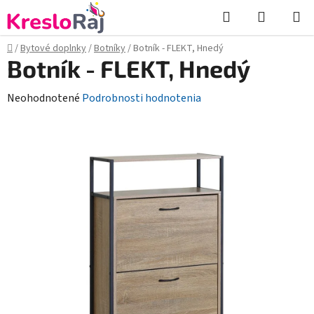
Prejsť
Hľadať
NÁKUP
na
KOŠÍK
obsah
Domov
/
Bytové doplnky
/
Botníky
/
Botník - FLEKT, Hnedý
Botník - FLEKT, Hnedý
Priemerné
Neohodnotené
Podrobnosti hodnotenia
hodnotenie
produktu
je
0,0
z
5
hviezdičiek.