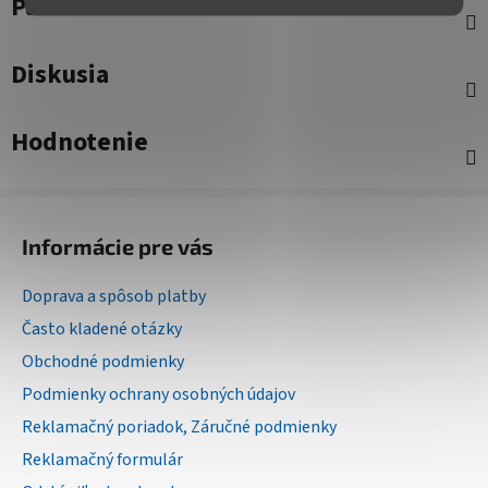
Parametre
Diskusia
Hodnotenie
Z
á
Informácie pre vás
p
ä
Doprava a spôsob platby
t
Často kladené otázky
i
Obchodné podmienky
e
Podmienky ochrany osobných údajov
Reklamačný poriadok, Záručné podmienky
Reklamačný formulár