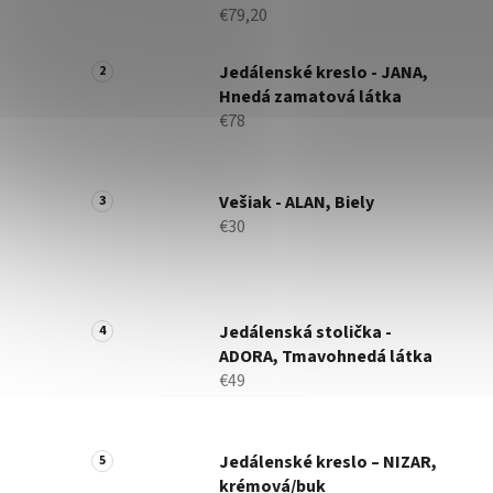
€79,20
Jedálenské kreslo - JANA,
Hnedá zamatová látka
€78
Vešiak - ALAN, Biely
€30
Jedálenská stolička -
ADORA, Tmavohnedá látka
€49
Jedálenské kreslo – NIZAR,
krémová/buk