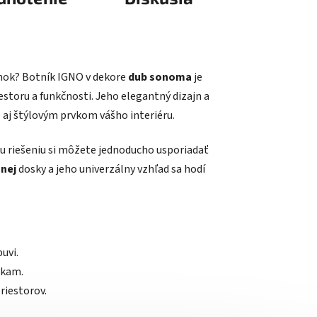
ánok? Botník IGNO v dekore
dub sonoma
je
storu a funkčnosti. Jeho elegantný dizajn a
 aj štýlovým prvkom vášho interiéru.
 riešeniu si môžete jednoducho usporiadať
nej
dosky a jeho univerzálny vzhľad sa hodí
uvi.
nkam.
riestorov.