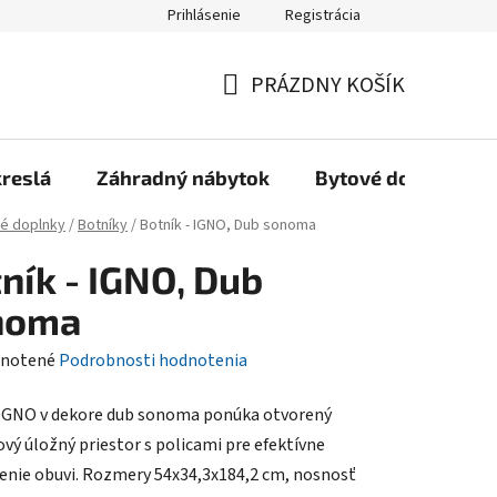
Prihlásenie
Registrácia
Reklamačný poriadok, Záručné podmienky
Reklamačný formulár
PRÁZDNY KOŠÍK
NÁKUPNÝ
KOŠÍK
kreslá
Záhradný nábytok
Bytové doplnky
é doplnky
/
Botníky
/
Botník - IGNO, Dub sonoma
ník - IGNO, Dub
noma
rné
notené
Podrobnosti hodnotenia
enie
IGNO v dekore dub sonoma ponúka otvorený
tu
ový úložný priestor s policami pre efektívne
enie obuvi. Rozmery 54x34,3x184,2 cm, nosnosť