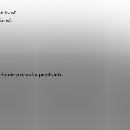
.
ahlivosť.
ečnosť.
ešenie pre vašu predsieň.