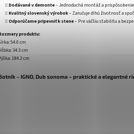
Dodávané v demonte
– Jednoduchá montáž a prispôsobenie
Kvalitný slovenský výrobok
– Zaručuje dlhú životnosť a spoľ
Odporúčame pripevniť k stene
– Pre väčšiu stabilitu a bezp
Rozmery produktu:
Šírka: 54.0 cm
Hĺbka: 34.3 cm
Výška: 184.2 cm
Botník – IGNO, Dub sonoma – praktické a elegantné ri