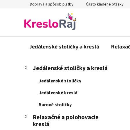
Prejsť
Doprava a spôsob platby
Často kladené otázky
na
obsah
Jedálenské stoličky a kreslá
Relaxač
B
K
Preskočiť
Jedálenské stoličky a kreslá
a
kategórie
o
t
č
Jedálenské stoličky
e
n
g
Jedálenské kreslá
ý
ó
p
r
Barové stoličky
i
a
e
Relaxačné a polohovacie
n
kreslá
e