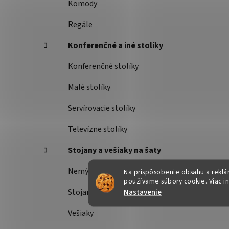
Komody
Regále
Konferenčné a iné stolíky
Konferenčné stolíky
Malé stolíky
Servírovacie stolíky
Televízne stolíky
Stojany a vešiaky na šaty
Nemý sluha
Na prispôsobenie obsahu a reklám
používame súbory cookie. Viac i
Nastavenie
Stojany na šaty
Vešiaky