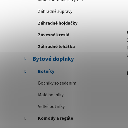
Záhradné súpravy
Záhradné hojdačky
Závesné kreslá
Záhradné lehátka
Bytové doplnky
Botníky
Botníky so sedením
Malé botníky
Veľké botníky
Komody a regále