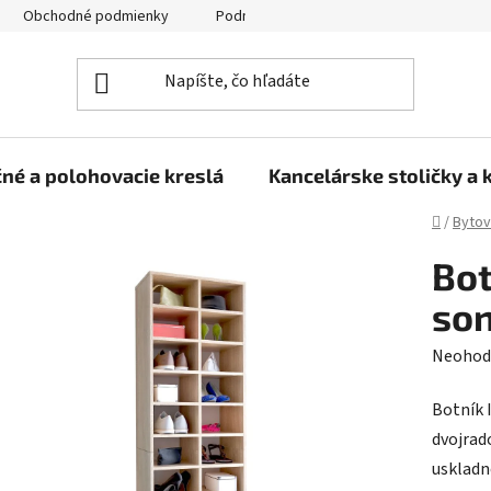
Obchodné podmienky
Podmienky ochrany osobných údajov
né a polohovacie kreslá
Kancelárske stoličky a 
Domov
/
Bytov
Bot
so
Prieme
Neohod
hodnot
Botník 
produk
dvojrad
je
uskladn
0,0