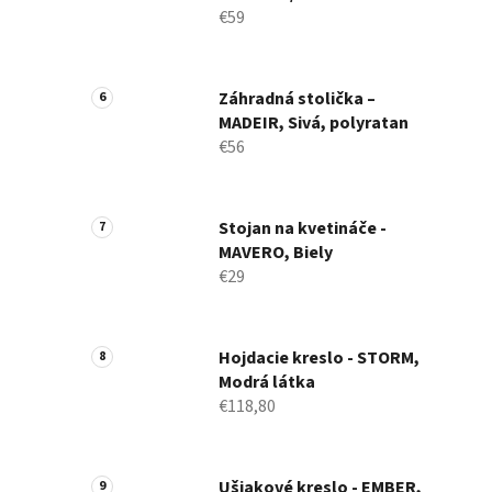
€59
Záhradná stolička –
MADEIR, Sivá, polyratan
€56
Stojan na kvetináče -
MAVERO, Biely
€29
Hojdacie kreslo - STORM,
Modrá látka
€118,80
Ušiakové kreslo - EMBER,