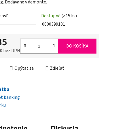
 kg. Dodávané v demonte.
nosť
Dostupné
(>15 ks)
iek.
0000399101
35
DO KOŠÍKA
80 bez DPH
ková cena:
Opýtať sa
Zdieľať
atba
et banking
rku
dnotenie
Diskusia