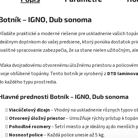
Botník – IGNO, Dub sonoma
Hľadáte praktické a moderné riešenie pre uskladnenie vašich top
ideálnym doplnkom do vašej predsiene, ktorý ponúka dostatok prie
kvalitné spracovanie zabezpečia, že sa stane nielen užitočným, ale
Vďaka dvojradovému otvorenému úložnému priestoru a policovému
svoje obľúbené topánky. Tento botník je vyrobený z
DTD laminova
do každého typu prostredia.
Hlavné prednosti Botník – IGNO, Dub sonoma
Viacúčelový dizajn
– Vhodný na uskladnenie rôznych typov ob
Otvorený úložný priestor
– Umožňuje rýchly prístup k topá
Pohodlné rozmery
– Šetrí miesto a je ideálny aj do menších p
Nosnosť police
– Každá police unesie až 5 kg.