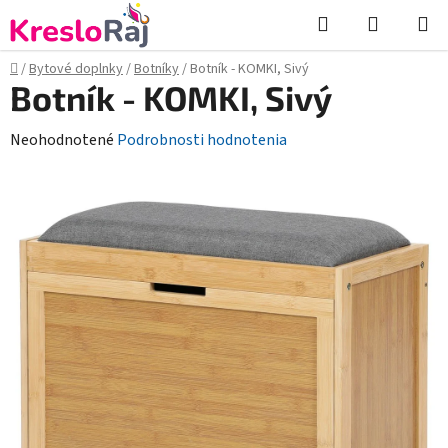
Prejsť
Hľadať
NÁKUP
na
KOŠÍK
obsah
Domov
/
Bytové doplnky
/
Botníky
/
Botník - KOMKI, Sivý
Botník - KOMKI, Sivý
Priemerné
Neohodnotené
Podrobnosti hodnotenia
hodnotenie
produktu
je
0,0
z
5
hviezdičiek.