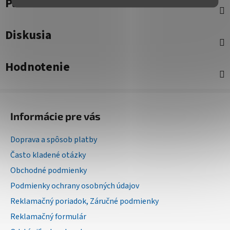
Parametre
Diskusia
Hodnotenie
Z
á
Informácie pre vás
p
ä
Doprava a spôsob platby
t
Často kladené otázky
i
Obchodné podmienky
e
Podmienky ochrany osobných údajov
Reklamačný poriadok, Záručné podmienky
Reklamačný formulár