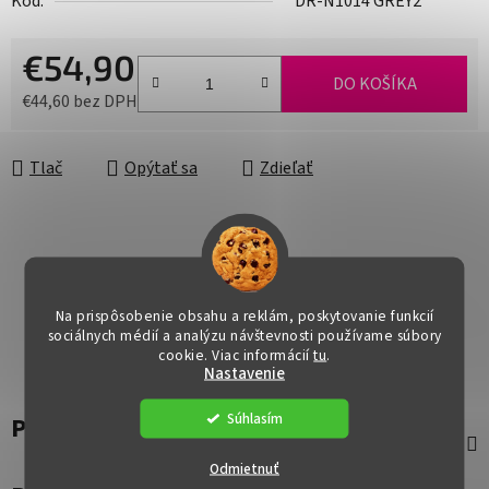
Kód:
DR-N1014 GREY2
€54,90
DO KOŠÍKA
€44,60 bez DPH
Jednotková cena:
Tlač
Opýtať sa
Zdieľať
Na prispôsobenie obsahu a reklám, poskytovanie funkcií
sociálnych médií a analýzu návštevnosti používame súbory
cookie. Viac informácií
tu
.
Nastavenie
Súhlasím
Popis
Odmietnuť