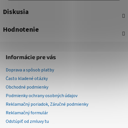
Diskusia
Hodnotenie
Z
á
Informácie pre vás
p
ä
Doprava a spôsob platby
t
Často kladené otázky
i
Obchodné podmienky
e
Podmienky ochrany osobných údajov
Reklamačný poriadok, Záručné podmienky
Reklamačný formulár
Odstúpiť od zmluvy tu