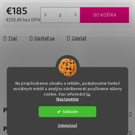
€185
DO KOŠÍKA
€150,40 bez DPH
Jednotková cena:
Tlač
Opýtať sa
Zdieľať
Na prispôsobenie obsahu a reklám, poskytovanie funkcií
sociálnych médií a analýzu návštevnosti používame súbory
cookie. Viac informácií
tu
.
Nastavenie
Popis
Súhlasím
Odmietnuť
Parametre