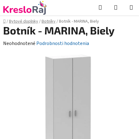
Prejsť
Hľadať
NÁKUP
na
KOŠÍK
obsah
Domov
/
Bytové doplnky
/
Botníky
/
Botník - MARINA, Biely
Botník - MARINA, Biely
Priemerné
Neohodnotené
Podrobnosti hodnotenia
hodnotenie
produktu
je
0,0
z
5
hviezdičiek.